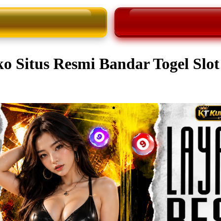
tus Resmi Bandar Togel Slot 