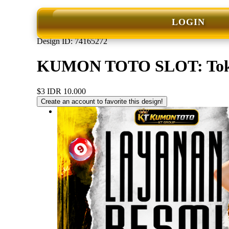
LOGIN
Design ID: 74165272
KUMON TOTO SLOT: Toko Si
$3
IDR 10.000
Create an account to favorite this design!