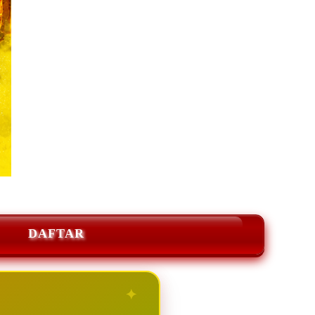
DAFTAR