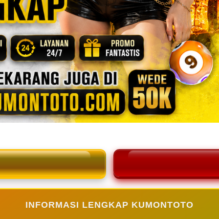
INFORMASI LENGKAP KUMONTOTO