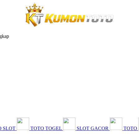
gkap
O SLOT
TOTO TOGEL
SLOT GACOR
TOTO