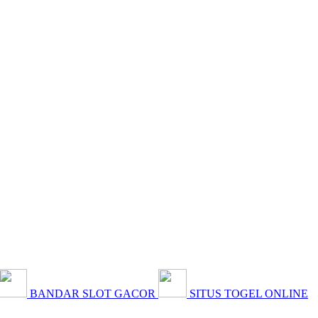
BANDAR SLOT GACOR
SITUS TOGEL ONLINE