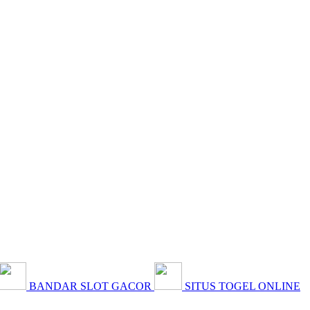
BANDAR SLOT GACOR
SITUS TOGEL ONLINE