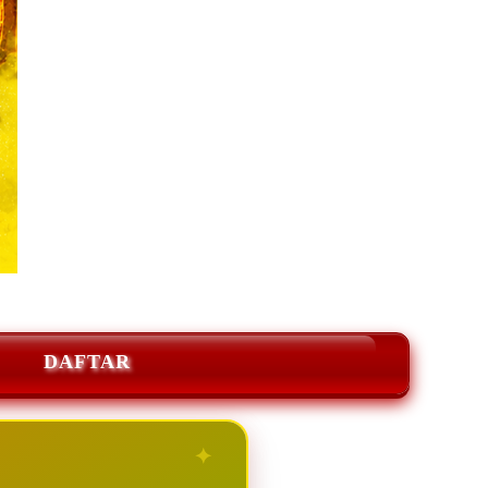
DAFTAR