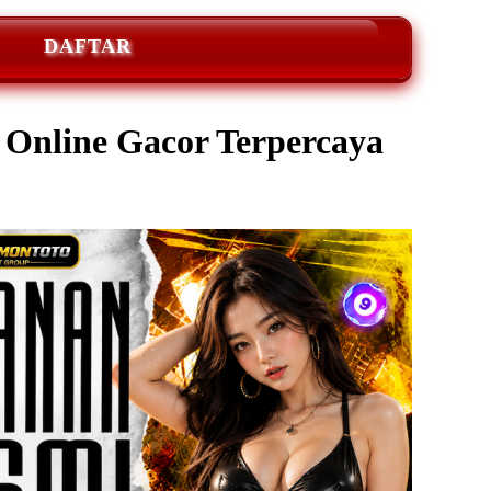
DAFTAR
Online Gacor Terpercaya