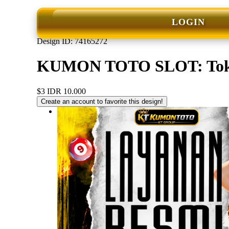
LOGIN
Design ID: 74165272
KUMON TOTO SLOT: Toko Si
$3
IDR 10.000
Create an account to favorite this design!