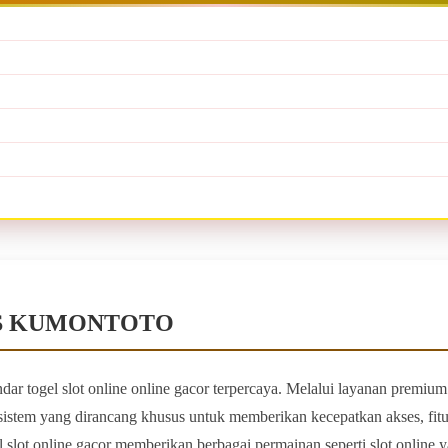
US KUMONTOTO
togel slot online online gacor terpercaya. Melalui layanan premium
sistem yang dirancang khusus untuk memberikan kecepatkan akses, fitu
ogel slot online gacor memberikan berbagai permainan seperti slot onli