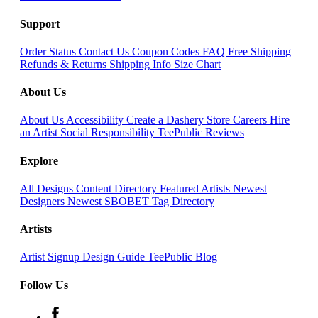
Support
Order Status
Contact Us
Coupon Codes
FAQ
Free Shipping
Refunds & Returns
Shipping Info
Size Chart
About Us
About Us
Accessibility
Create a Dashery Store
Careers
Hire
an Artist
Social Responsibility
TeePublic Reviews
Explore
All Designs
Content Directory
Featured Artists
Newest
Designers
Newest SBOBET
Tag Directory
Artists
Artist Signup
Design Guide
TeePublic Blog
Follow Us