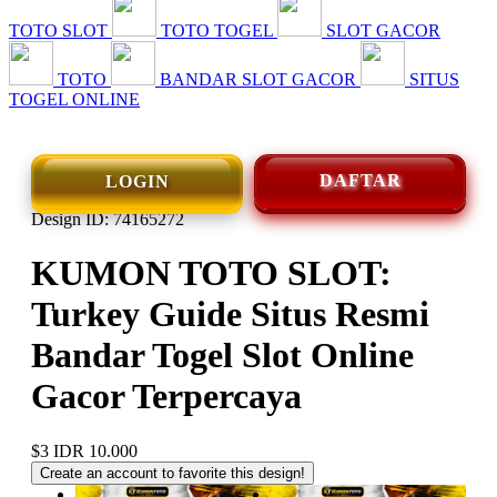
TOTO SLOT
TOTO TOGEL
SLOT GACOR
TOTO
BANDAR SLOT GACOR
SITUS
TOGEL ONLINE
DAFTAR
LOGIN
Design ID: 74165272
KUMON TOTO SLOT:
Turkey Guide Situs Resmi
Bandar Togel Slot Online
Gacor Terpercaya
$3
IDR 10.000
Create an account to favorite this design!