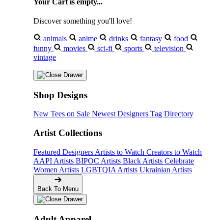
Your Cart is empty...
Discover something you'll love!
animals
anime
drinks
fantasy
food
funny
movies
sci-fi
sports
television
vintage
Shop Designs
New Tees on Sale
Newest Designers
Tag Directory
Artist Collections
Featured Designers
Artists to Watch
Creators to Watch
AAPI Artists
BIPOC Artists
Black Artists
Celebrate
Women Artists
LGBTQIA Artists
Ukrainian Artists
Back To Menu
Adult Apparel