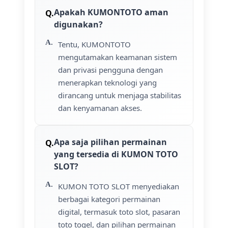
Apakah KUMONTOTO aman
digunakan?
Tentu, KUMONTOTO
mengutamakan keamanan sistem
dan privasi pengguna dengan
menerapkan teknologi yang
dirancang untuk menjaga stabilitas
dan kenyamanan akses.
Apa saja pilihan permainan
yang tersedia di KUMON TOTO
SLOT?
KUMON TOTO SLOT menyediakan
berbagai kategori permainan
digital, termasuk toto slot, pasaran
toto togel, dan pilihan permainan