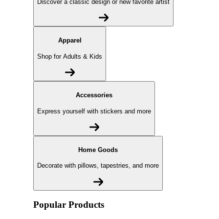
Discover a classic design or new favorite artist
Apparel
Shop for Adults & Kids
Accessories
Express yourself with stickers and more
Home Goods
Decorate with pillows, tapestries, and more
Popular Products