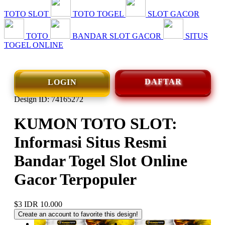
TOTO SLOT
TOTO TOGEL
SLOT GACOR
TOTO
BANDAR SLOT GACOR
SITUS
TOGEL ONLINE
DAFTAR
LOGIN
Design ID: 74165272
KUMON TOTO SLOT:
Informasi Situs Resmi
Bandar Togel Slot Online
Gacor Terpopuler
$3
IDR 10.000
Create an account to favorite this design!