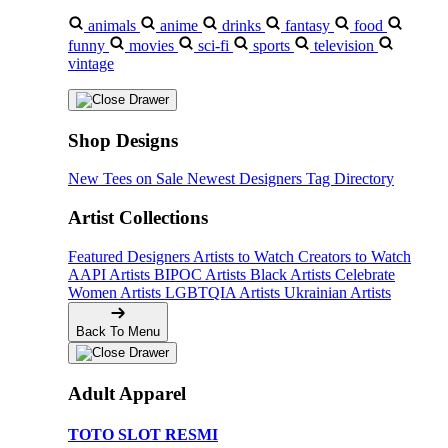
animals
anime
drinks
fantasy
food
funny
movies
sci-fi
sports
television
vintage
Shop Designs
New Tees on Sale
Newest Designers
Tag Directory
Artist Collections
Featured Designers
Artists to Watch
Creators to Watch
AAPI Artists
BIPOC Artists
Black Artists
Celebrate
Women Artists
LGBTQIA Artists
Ukrainian Artists
Back To Menu
Adult Apparel
TOTO SLOT RESMI