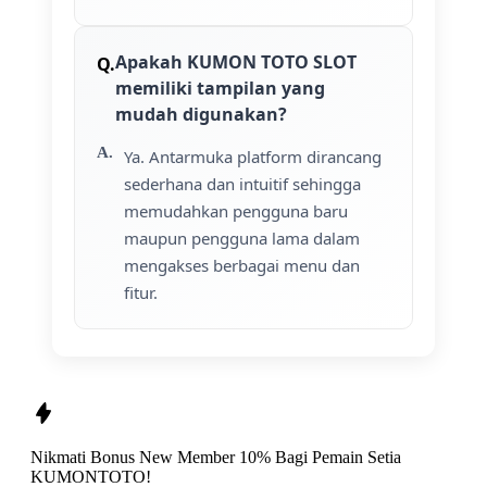
Apakah KUMON TOTO SLOT
memiliki tampilan yang
mudah digunakan?
Ya. Antarmuka platform dirancang
sederhana dan intuitif sehingga
memudahkan pengguna baru
maupun pengguna lama dalam
mengakses berbagai menu dan
fitur.
Nikmati
Bonus New Member 10%
Bagi Pemain Setia
KUMONTOTO!