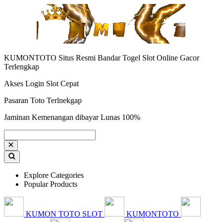
KUMONTOTO Situs Resmi Bandar Togel Slot Online Gacor
Terlengkap
Akses Login Slot Cepat
Pasaran Toto Terlnekgap
Jaminan Kemenangan dibayar Lunas 100%
Explore Categories
Popular Products
KUMON TOTO SLOT
KUMONTOTO