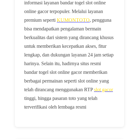
informasi layanan bandar togel slot online
online gacor terpopuler. Melalui layanan
premium seperti
KUMONTOTO
, pengguna
bisa mendapatkan pengalaman bermain
berkualitas dari sistem yang dirancang khusus
untuk memberikan kecepatkan akses, fitur
lengkap, dan dukungan layanan 24 jam setiap
harinya. Selain itu, hadirnya situs resmi
bandar togel slot online gacor memberikan
berbagai permainan seperti slot online yang
telah dirancang menggunakan RTP
slot gacor
tinggi, hingga pasaran toto yang telah
terverifikasi oleh lembaga resmi