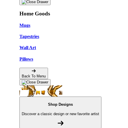
Home Goods
Mugs
Tapestries
Wall Art
Pillows
Back To Menu
Shop Designs
Discover a classic design or new favorite artist