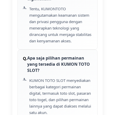
Tentu, KUMONTOTO
mengutamakan keamanan sistem
dan privasi pengguna dengan
menerapkan teknologi yang
dirancang untuk menjaga stabilitas
dan kenyamanan akses.
Apa saja pilihan permainan
yang tersedia di KUMON TOTO
SLOT?
KUMON TOTO SLOT menyediakan
berbagai kategori permainan
digital, termasuk toto slot, pasaran
toto togel, dan pilihan permainan
lainnya yang dapat diakses melalui
satu akun.