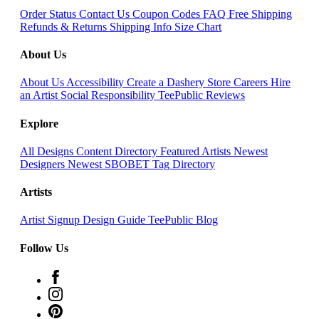
Order Status
Contact Us
Coupon Codes
FAQ
Free Shipping
Refunds & Returns
Shipping Info
Size Chart
About Us
About Us
Accessibility
Create a Dashery Store
Careers
Hire
an Artist
Social Responsibility
TeePublic Reviews
Explore
All Designs
Content Directory
Featured Artists
Newest
Designers
Newest SBOBET
Tag Directory
Artists
Artist Signup
Design Guide
TeePublic Blog
Follow Us