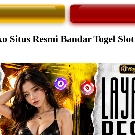
tus Resmi Bandar Togel Slot 