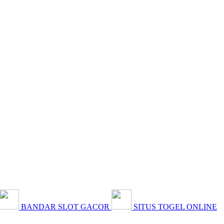
BANDAR SLOT GACOR
SITUS TOGEL ONLINE