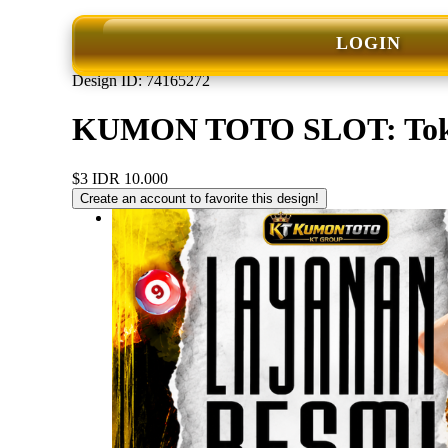
LOGIN
Design ID: 74165272
KUMON TOTO SLOT: Toko Si
$3
IDR 10.000
Create an account to favorite this design!