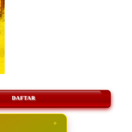
DAFTAR