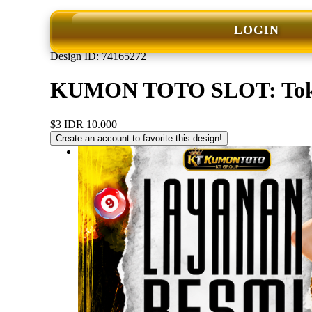
LOGIN
Design ID: 74165272
KUMON TOTO SLOT: Toko Si
$3
IDR 10.000
Create an account to favorite this design!