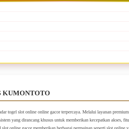
US KUMONTOTO
togel slot online online gacor terpercaya. Melalui layanan premium
sistem yang dirancang khusus untuk memberikan kecepatkan akses, fitu
ogel slot online gacor memberikan berbagai permainan seperti slot onli