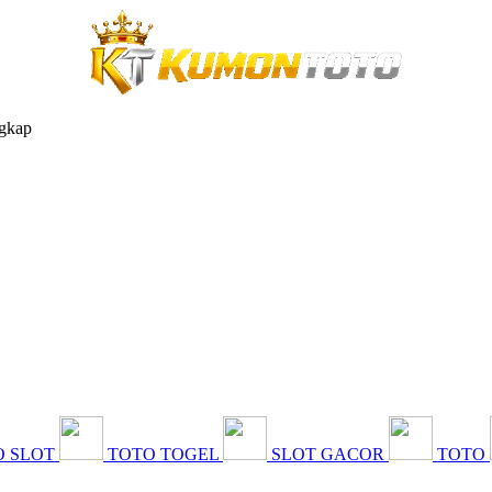
gkap
O SLOT
TOTO TOGEL
SLOT GACOR
TOTO