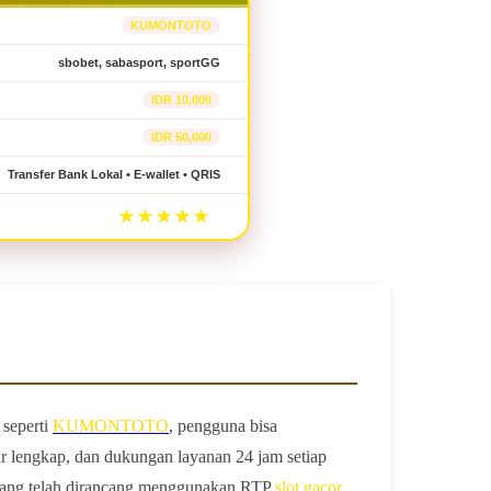
KUMONTOTO
sbobet, sabasport, sportGG
IDR 10,000
IDR 50,000
Transfer Bank Lokal • E-wallet • QRIS
 seperti
KUMONTOTO
, pengguna bisa
r lengkap, dan dukungan layanan 24 jam setiap
ne yang telah dirancang menggunakan RTP
slot gacor