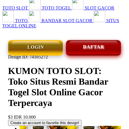
TOTO SLOT
TOTO TOGEL
SLOT GACOR
TOTO
BANDAR SLOT GACOR
SITUS
TOGEL ONLINE
DAFTAR
LOGIN
Design ID: 74165272
KUMON TOTO SLOT:
Toko Situs Resmi Bandar
Togel Slot Online Gacor
Terpercaya
$3
IDR 10.000
Create an account to favorite this design!