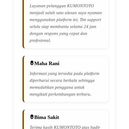
Layanan pelanggan KUMONTOTO
menjadi salah satu alasan saya nyaman
menggunakan platform ini. Tim support
selalu siap membantu selama 24 jam
dengan respons yang cepat dan
profesional.
Maha Rani
Informasi yang tersedia pada platform
diperbarui secara berkala sehingga
memudahkan pengguna untuk
mengikuti perkembangan terbaru.
Bima Sakit
Terima kasih KUMONTOTO atas hadir