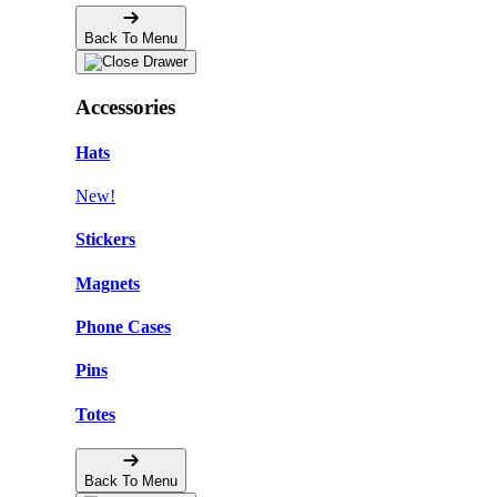
Back To Menu
Accessories
Hats
New!
Stickers
Magnets
Phone Cases
Pins
Totes
Back To Menu