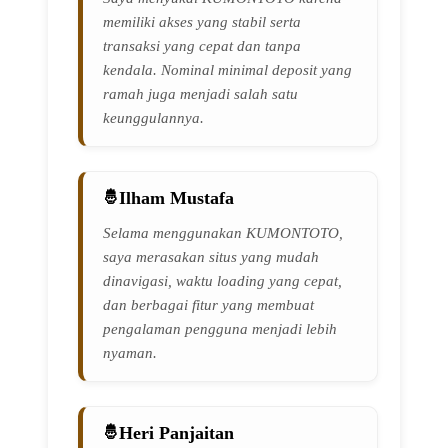
memiliki akses yang stabil serta
transaksi yang cepat dan tanpa
kendala. Nominal minimal deposit yang
ramah juga menjadi salah satu
keunggulannya.
Ilham Mustafa
Selama menggunakan KUMONTOTO,
saya merasakan situs yang mudah
dinavigasi, waktu loading yang cepat,
dan berbagai fitur yang membuat
pengalaman pengguna menjadi lebih
nyaman.
Heri Panjaitan