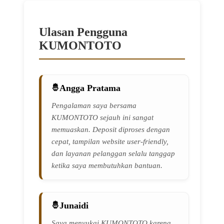
Ulasan Pengguna
KUMONTOTO
Angga Pratama
Pengalaman saya bersama
KUMONTOTO sejauh ini sangat
memuaskan. Deposit diproses dengan
cepat, tampilan website user-friendly,
dan layanan pelanggan selalu tanggap
ketika saya membutuhkan bantuan.
Junaidi
Saya menyukai KUMONTOTO karena