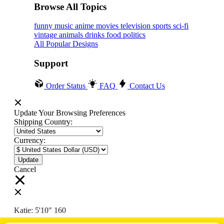
Browse All Topics
funny
music
anime
movies
television
sports
sci-fi
vintage
animals
drinks
food
politics
All Popular Designs
Support
Order Status
FAQ
Contact Us
Update Your Browsing Preferences
Shipping Country:
Currency:
Cancel
Katie:
5'10"
160