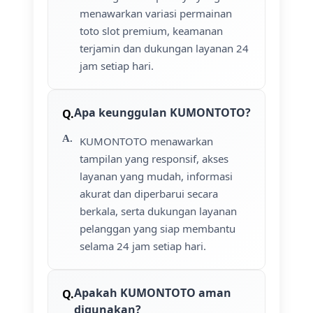
menawarkan variasi permainan
toto slot premium, keamanan
terjamin dan dukungan layanan 24
jam setiap hari.
Apa keunggulan KUMONTOTO?
KUMONTOTO menawarkan
tampilan yang responsif, akses
layanan yang mudah, informasi
akurat dan diperbarui secara
berkala, serta dukungan layanan
pelanggan yang siap membantu
selama 24 jam setiap hari.
Apakah KUMONTOTO aman
digunakan?