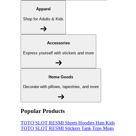
Apparel
Shop for Adults & Kids
Accessories
Express yourself with stickers and more
Home Goods
Decorate with pillows, tapestries, and more
Popular Products
TOTO SLOT RESMI
Shorts
Hoodies
Hats
Kids
TOTO SLOT RESMI
Stickers
Tank Tops
Mugs