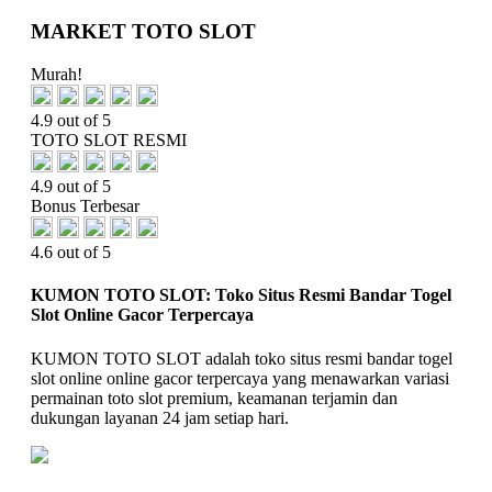
MARKET TOTO SLOT
Murah!
4.9 out of 5
TOTO SLOT RESMI
4.9 out of 5
Bonus Terbesar
4.6 out of 5
KUMON TOTO SLOT: Toko Situs Resmi Bandar Togel
Slot Online Gacor Terpercaya
KUMON TOTO SLOT adalah toko situs resmi bandar togel
slot online online gacor terpercaya yang menawarkan variasi
permainan toto slot premium, keamanan terjamin dan
dukungan layanan 24 jam setiap hari.