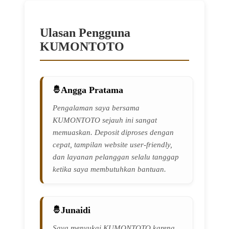
Ulasan Pengguna
KUMONTOTO
Angga Pratama
Pengalaman saya bersama
KUMONTOTO sejauh ini sangat
memuaskan. Deposit diproses dengan
cepat, tampilan website user-friendly,
dan layanan pelanggan selalu tanggap
ketika saya membutuhkan bantuan.
Junaidi
Saya menyukai KUMONTOTO karena