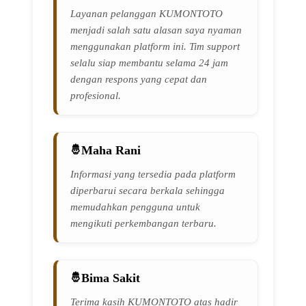
Layanan pelanggan KUMONTOTO
menjadi salah satu alasan saya nyaman
menggunakan platform ini. Tim support
selalu siap membantu selama 24 jam
dengan respons yang cepat dan
profesional.
Maha Rani
Informasi yang tersedia pada platform
diperbarui secara berkala sehingga
memudahkan pengguna untuk
mengikuti perkembangan terbaru.
Bima Sakit
Terima kasih KUMONTOTO atas hadir