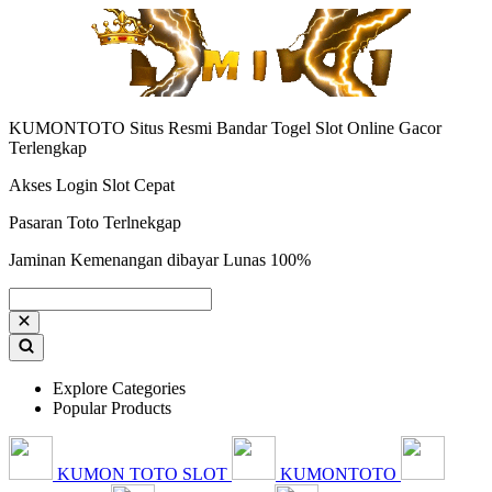
KUMONTOTO Situs Resmi Bandar Togel Slot Online Gacor
Terlengkap
Akses Login Slot Cepat
Pasaran Toto Terlnekgap
Jaminan Kemenangan dibayar Lunas 100%
Explore Categories
Popular Products
KUMON TOTO SLOT
KUMONTOTO