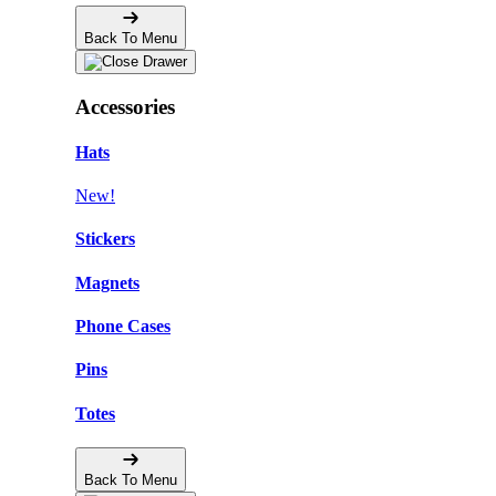
Back To Menu
Accessories
Hats
New!
Stickers
Magnets
Phone Cases
Pins
Totes
Back To Menu