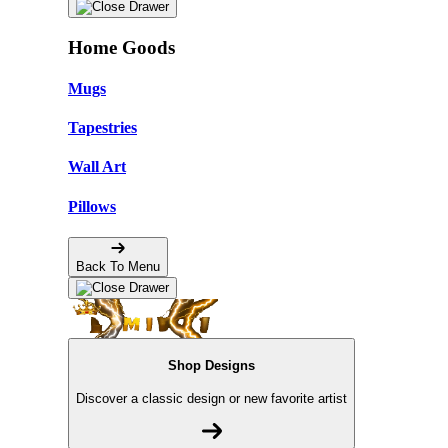
Home Goods
Mugs
Tapestries
Wall Art
Pillows
Back To Menu
Shop Designs
Discover a classic design or new favorite artist