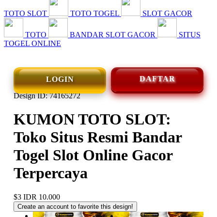
TOTO SLOT
TOTO TOGEL
SLOT GACOR
TOTO
BANDAR SLOT GACOR
SITUS
TOGEL ONLINE
DAFTAR
LOGIN
Design ID: 74165272
KUMON TOTO SLOT:
Toko Situs Resmi Bandar
Togel Slot Online Gacor
Terpercaya
$3
IDR 10.000
Create an account to favorite this design!