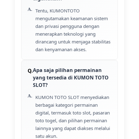
Tentu, KUMONTOTO
mengutamakan keamanan sistem
dan privasi pengguna dengan
menerapkan teknologi yang
dirancang untuk menjaga stabilitas
dan kenyamanan akses.
Apa saja pilihan permainan
yang tersedia di KUMON TOTO
SLOT?
KUMON TOTO SLOT menyediakan
berbagai kategori permainan
digital, termasuk toto slot, pasaran
toto togel, dan pilihan permainan
lainnya yang dapat diakses melalui
satu akun.