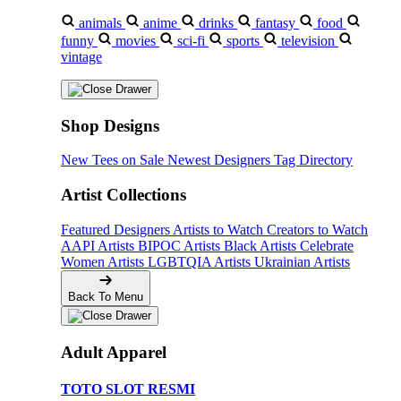
animals
anime
drinks
fantasy
food
funny
movies
sci-fi
sports
television
vintage
Shop Designs
New Tees on Sale
Newest Designers
Tag Directory
Artist Collections
Featured Designers
Artists to Watch
Creators to Watch
AAPI Artists
BIPOC Artists
Black Artists
Celebrate
Women Artists
LGBTQIA Artists
Ukrainian Artists
Back To Menu
Adult Apparel
TOTO SLOT RESMI