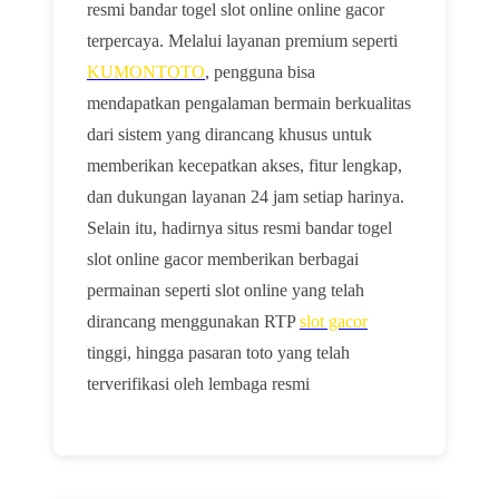
resmi bandar togel slot online online gacor
terpercaya. Melalui layanan premium seperti
KUMONTOTO
, pengguna bisa
mendapatkan pengalaman bermain berkualitas
dari sistem yang dirancang khusus untuk
memberikan kecepatkan akses, fitur lengkap,
dan dukungan layanan 24 jam setiap harinya.
Selain itu, hadirnya situs resmi bandar togel
slot online gacor memberikan berbagai
permainan seperti slot online yang telah
dirancang menggunakan RTP
slot gacor
tinggi, hingga pasaran toto yang telah
terverifikasi oleh lembaga resmi