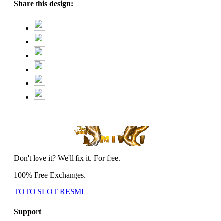
Share this design:
Don't love it? We'll fix it. For free.
100% Free Exchanges.
TOTO SLOT RESMI
Support