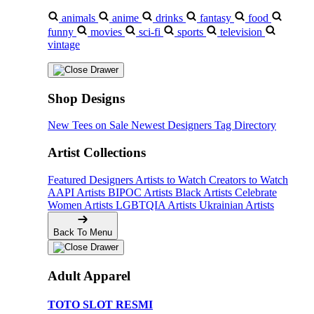
animals
anime
drinks
fantasy
food
funny
movies
sci-fi
sports
television
vintage
Shop Designs
New Tees on Sale
Newest Designers
Tag Directory
Artist Collections
Featured Designers
Artists to Watch
Creators to Watch
AAPI Artists
BIPOC Artists
Black Artists
Celebrate
Women Artists
LGBTQIA Artists
Ukrainian Artists
Back To Menu
Adult Apparel
TOTO SLOT RESMI