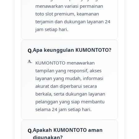
menawarkan variasi permainan
toto slot premium, keamanan
terjamin dan dukungan layanan 24
jam setiap hari.
Apa keunggulan KUMONTOTO?
KUMONTOTO menawarkan
tampilan yang responsif, akses
layanan yang mudah, informasi
akurat dan diperbarui secara
berkala, serta dukungan layanan
pelanggan yang siap membantu
selama 24 jam setiap hari.
Apakah KUMONTOTO aman
digunakan?