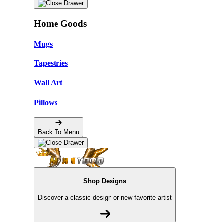
Home Goods
Mugs
Tapestries
Wall Art
Pillows
Back To Menu
Shop Designs
Discover a classic design or new favorite artist