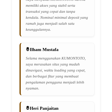
memiliki akses yang stabil serta
transaksi yang cepat dan tanpa
kendala. Nominal minimal deposit yang
ramah juga menjadi salah satu
keunggulannya.
Ilham Mustafa
Selama menggunakan KUMONTOTO,
saya merasakan situs yang mudah
dinavigasi, waktu loading yang cepat,
dan berbagai fitur yang membuat
pengalaman pengguna menjadi lebih
nyaman.
Heri Panjaitan