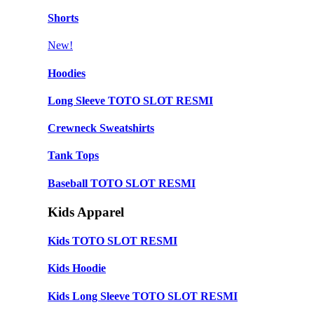
Shorts
New!
Hoodies
Long Sleeve TOTO SLOT RESMI
Crewneck Sweatshirts
Tank Tops
Baseball TOTO SLOT RESMI
Kids Apparel
Kids TOTO SLOT RESMI
Kids Hoodie
Kids Long Sleeve TOTO SLOT RESMI