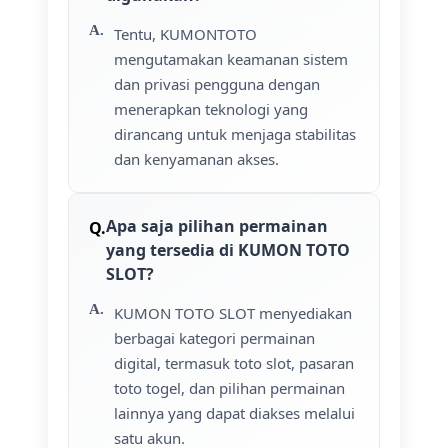
Tentu, KUMONTOTO
mengutamakan keamanan sistem
dan privasi pengguna dengan
menerapkan teknologi yang
dirancang untuk menjaga stabilitas
dan kenyamanan akses.
Apa saja pilihan permainan
yang tersedia di KUMON TOTO
SLOT?
KUMON TOTO SLOT menyediakan
berbagai kategori permainan
digital, termasuk toto slot, pasaran
toto togel, dan pilihan permainan
lainnya yang dapat diakses melalui
satu akun.