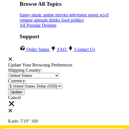
Browse All Topics
funny
music
anime
movies
television
sports
sci-fi
vintage
animals
drinks
food
politics
All Popular Designs
Support
Order Status
FAQ
Contact Us
Update Your Browsing Preferences
Shipping Country:
Currency:
Cancel
Katie:
5'10"
160