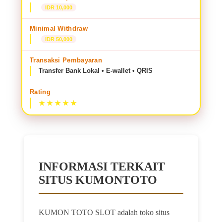
IDR 10,000
Minimal Withdraw
IDR 50,000
Transaksi Pembayaran
Transfer Bank Lokal • E-wallet • QRIS
Rating
INFORMASI TERKAIT
SITUS KUMONTOTO
KUMON TOTO SLOT adalah toko situs