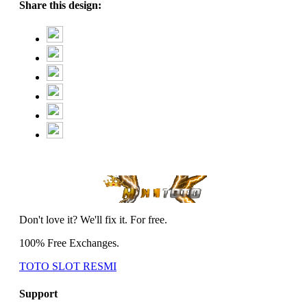
Share this design:
Don't love it? We'll fix it. For free.
100% Free Exchanges.
TOTO SLOT RESMI
Support