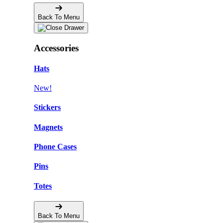
Back To Menu
Accessories
Hats
New!
Stickers
Magnets
Phone Cases
Pins
Totes
Back To Menu