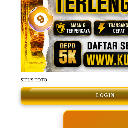
SITUS TOTO
LOGIN