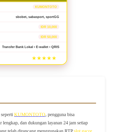
KUMONTOTO
sbobet, sabasport, sportGG
IDR 10,000
IDR 50,000
Transfer Bank Lokal • E-wallet • QRIS
 seperti
KUMONTOTO
, pengguna bisa
r lengkap, dan dukungan layanan 24 jam setiap
ne yang telah dirancang menggunakan RTP
slot gacor