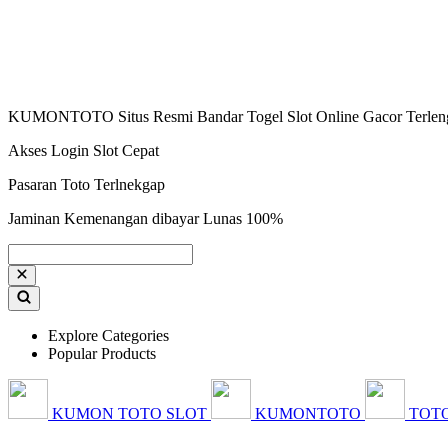
KUMONTOTO Situs Resmi Bandar Togel Slot Online Gacor Terlen
Akses Login Slot Cepat
Pasaran Toto Terlnekgap
Jaminan Kemenangan dibayar Lunas 100%
Explore Categories
Popular Products
KUMON TOTO SLOT
KUMONTOTO
TOT