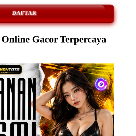
DAFTAR
Online Gacor Terpercaya