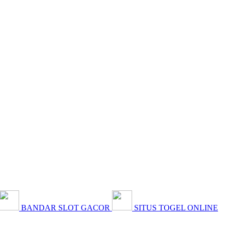
BANDAR SLOT GACOR
SITUS TOGEL ONLINE