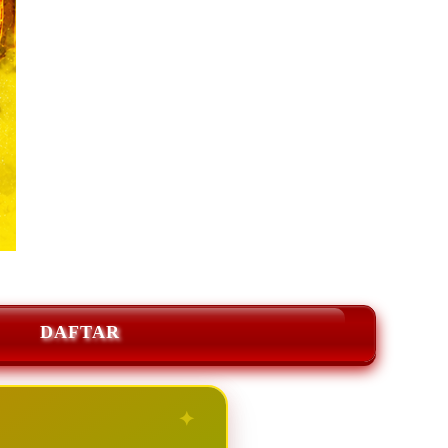
DAFTAR