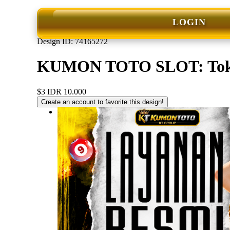
LOGIN
Design ID: 74165272
KUMON TOTO SLOT: Toko Si
$3
IDR 10.000
Create an account to favorite this design!