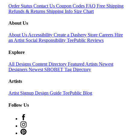
Order Status
Contact Us
Coupon Codes
FAQ
Free Shipping
Refunds & Returns
Shipping Info
Size Chart
About Us
About Us
Accessibility
Create a Dashery Store
Careers
Hire
an Artist
Social Responsibility
TeePublic Reviews
Explore
All Designs
Content Directory
Featured Artists
Newest
Designers
Newest SBOBET
Tag Directory
Artists
Artist Signup
Design Guide
TeePublic Blog
Follow Us