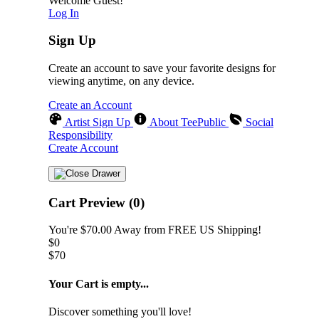
Welcome Guest!
Log In
Sign Up
Create an account to save your favorite designs for
viewing anytime, on any device.
Create an Account
Artist Sign Up
About TeePublic
Social
Responsibility
Create Account
Cart Preview (0)
You're
$70.00
Away from
FREE US Shipping!
$0
$70
Your Cart is empty...
Discover something you'll love!