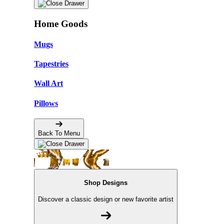
Home Goods
Mugs
Tapestries
Wall Art
Pillows
Back To Menu
Shop Designs
Discover a classic design or new favorite artist