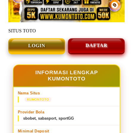
SITUS TOTO
DAFTAR
LOGIN
INFORMASI LENGKAP
KUMONTOTO
Nama Situs
KUMONTOTO
Provider Bola
sbobet, sabasport, sportGG
Minimal Deposit