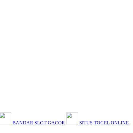
BANDAR SLOT GACOR
SITUS TOGEL ONLINE