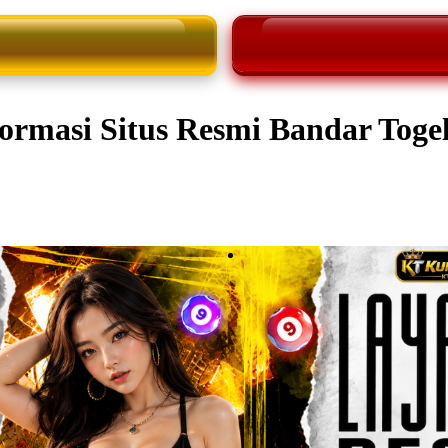
asi Situs Resmi Bandar Togel 