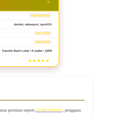
KUMONTOTO
sbobet, sabasport, sportGG
IDR 10,000
IDR 50,000
Transfer Bank Lokal • E-wallet • QRIS
anan premium seperti
KUMONTOTO
, pengguna