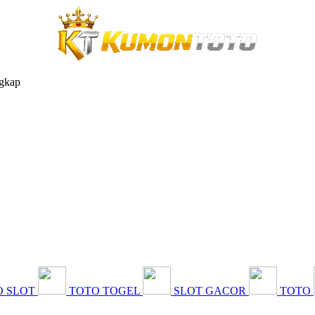
gkap
O SLOT
TOTO TOGEL
SLOT GACOR
TOTO