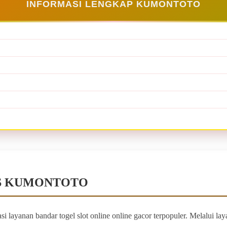
INFORMASI LENGKAP KUMONTOTO
US KUMONTOTO
nan bandar togel slot online online gacor terpopuler. Melalui lay