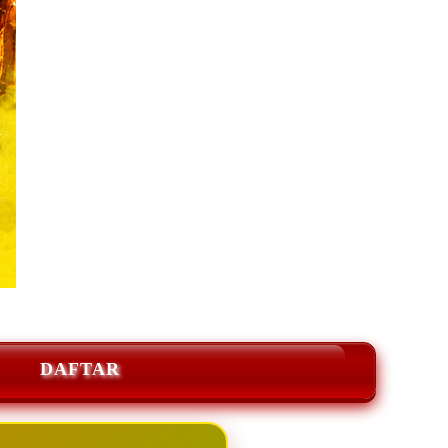
DAFTAR