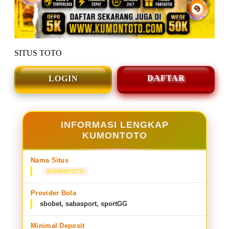
SITUS TOTO
DAFTAR
LOGIN
INFORMASI LENGKAP
KUMONTOTO
Nama Situs
KUMONTOTO
Provider Bola
sbobet, sabasport, sportGG
Minimal Deposit