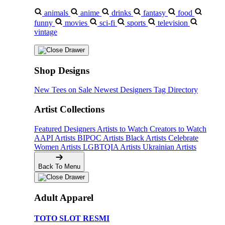
animals
anime
drinks
fantasy
food
funny
movies
sci-fi
sports
television
vintage
Shop Designs
New Tees on Sale
Newest Designers
Tag Directory
Artist Collections
Featured Designers
Artists to Watch
Creators to Watch
AAPI Artists
BIPOC Artists
Black Artists
Celebrate
Women Artists
LGBTQIA Artists
Ukrainian Artists
Back To Menu
Adult Apparel
TOTO SLOT RESMI