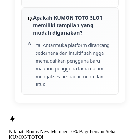
Apakah KUMON TOTO SLOT
memiliki tampilan yang
mudah digunakan?
Ya. Antarmuka platform dirancang
sederhana dan intuitif sehingga
memudahkan pengguna baru
maupun pengguna lama dalam
mengakses berbagai menu dan
fitur.
Nikmati
Bonus New Member 10%
Bagi Pemain Setia
KUMONTOTO!