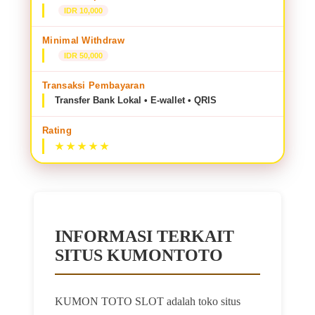
IDR 10,000
Minimal Withdraw
IDR 50,000
Transaksi Pembayaran
Transfer Bank Lokal • E-wallet • QRIS
Rating
INFORMASI TERKAIT
SITUS KUMONTOTO
KUMON TOTO SLOT adalah toko situs