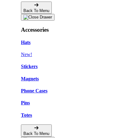
Back To Menu
Accessories
Hats
New!
Stickers
Magnets
Phone Cases
Pins
Totes
Back To Menu