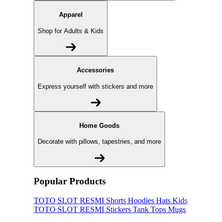
Apparel
Shop for Adults & Kids
Accessories
Express yourself with stickers and more
Home Goods
Decorate with pillows, tapestries, and more
Popular Products
TOTO SLOT RESMI
Shorts
Hoodies
Hats
Kids
TOTO SLOT RESMI
Stickers
Tank Tops
Mugs