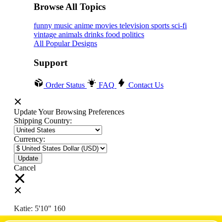
Browse All Topics
funny
music
anime
movies
television
sports
sci-fi
vintage
animals
drinks
food
politics
All Popular Designs
Support
Order Status
FAQ
Contact Us
Update Your Browsing Preferences
Shipping Country:
Currency:
Cancel
Katie:
5'10"
160