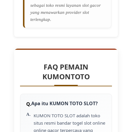
sebagai toko resmi layanan slot gacor
yang menawarkan provider slot
terlengkap.
FAQ PEMAIN
KUMONTOTO
Apa itu KUMON TOTO SLOT?
KUMON TOTO SLOT adalah toko
situs resmi bandar togel slot online
online gacor terpercaya yang