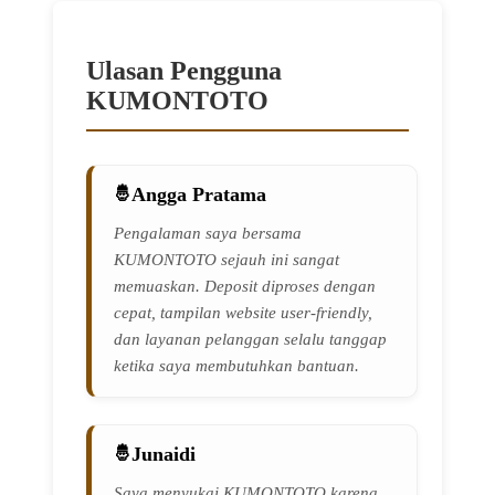
Ulasan Pengguna
KUMONTOTO
Angga Pratama
Pengalaman saya bersama
KUMONTOTO sejauh ini sangat
memuaskan. Deposit diproses dengan
cepat, tampilan website user-friendly,
dan layanan pelanggan selalu tanggap
ketika saya membutuhkan bantuan.
Junaidi
Saya menyukai KUMONTOTO karena