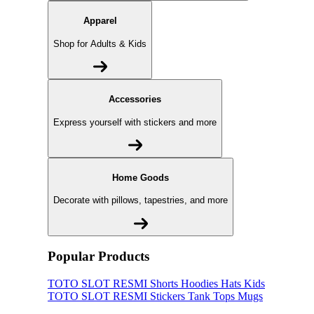
Apparel
Shop for Adults & Kids
Accessories
Express yourself with stickers and more
Home Goods
Decorate with pillows, tapestries, and more
Popular Products
TOTO SLOT RESMI
Shorts
Hoodies
Hats
Kids
TOTO SLOT RESMI
Stickers
Tank Tops
Mugs