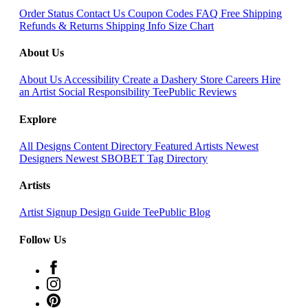
Order Status
Contact Us
Coupon Codes
FAQ
Free Shipping
Refunds & Returns
Shipping Info
Size Chart
About Us
About Us
Accessibility
Create a Dashery Store
Careers
Hire
an Artist
Social Responsibility
TeePublic Reviews
Explore
All Designs
Content Directory
Featured Artists
Newest
Designers
Newest SBOBET
Tag Directory
Artists
Artist Signup
Design Guide
TeePublic Blog
Follow Us