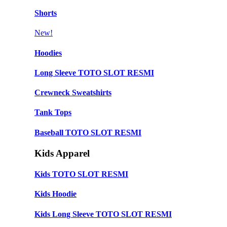
Shorts
New!
Hoodies
Long Sleeve TOTO SLOT RESMI
Crewneck Sweatshirts
Tank Tops
Baseball TOTO SLOT RESMI
Kids Apparel
Kids TOTO SLOT RESMI
Kids Hoodie
Kids Long Sleeve TOTO SLOT RESMI