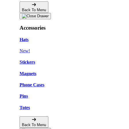
Back To Menu
Accessories
Hats
New!
Stickers
Magnets
Phone Cases
Pins
Totes
Back To Menu