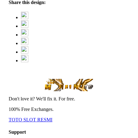
Share this design:
Don't love it? We'll fix it. For free.
100% Free Exchanges.
TOTO SLOT RESMI
Support