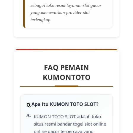
sebagai toko resmi layanan slot gacor
yang menawarkan provider slot
terlengkap.
FAQ PEMAIN
KUMONTOTO
Apa itu KUMON TOTO SLOT?
KUMON TOTO SLOT adalah toko
situs resmi bandar togel slot online
online gacor terpercaya yang