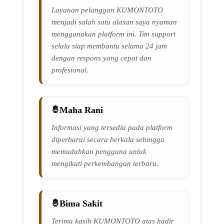
Layanan pelanggan KUMONTOTO
menjadi salah satu alasan saya nyaman
menggunakan platform ini. Tim support
selalu siap membantu selama 24 jam
dengan respons yang cepat dan
profesional.
Maha Rani
Informasi yang tersedia pada platform
diperbarui secara berkala sehingga
memudahkan pengguna untuk
mengikuti perkembangan terbaru.
Bima Sakit
Terima kasih KUMONTOTO atas hadir