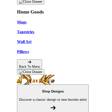
Home Goods
Mugs
Tapestries
Wall Art
Pillows
Back To Menu
Shop Designs
Discover a classic design or new favorite artist