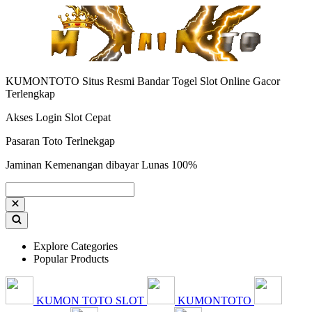
KUMONTOTO Situs Resmi Bandar Togel Slot Online Gacor
Terlengkap
Akses Login Slot Cepat
Pasaran Toto Terlnekgap
Jaminan Kemenangan dibayar Lunas 100%
Explore Categories
Popular Products
KUMON TOTO SLOT
KUMONTOTO