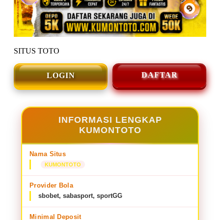
SITUS TOTO
DAFTAR
LOGIN
INFORMASI LENGKAP
KUMONTOTO
Nama Situs
KUMONTOTO
Provider Bola
sbobet, sabasport, sportGG
Minimal Deposit