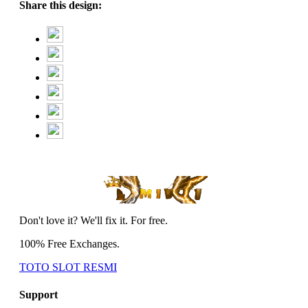
Share this design:
Don't love it? We'll fix it. For free.
100% Free Exchanges.
TOTO SLOT RESMI
Support