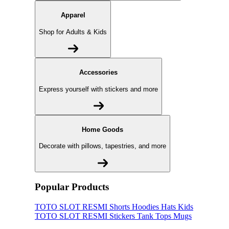
Apparel
Shop for Adults & Kids
Accessories
Express yourself with stickers and more
Home Goods
Decorate with pillows, tapestries, and more
Popular Products
TOTO SLOT RESMI
Shorts
Hoodies
Hats
Kids
TOTO SLOT RESMI
Stickers
Tank Tops
Mugs