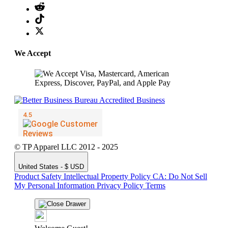
We Accept
© TP Apparel LLC 2012 - 2025
United States - $ USD
Product Safety
Intellectual Property Policy
CA: Do Not Sell
My Personal Information
Privacy Policy
Terms