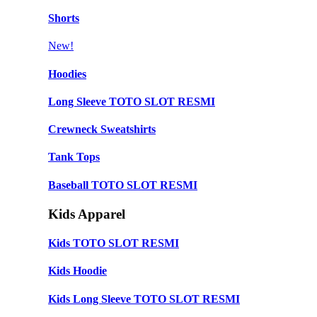
Shorts
New!
Hoodies
Long Sleeve TOTO SLOT RESMI
Crewneck Sweatshirts
Tank Tops
Baseball TOTO SLOT RESMI
Kids Apparel
Kids TOTO SLOT RESMI
Kids Hoodie
Kids Long Sleeve TOTO SLOT RESMI