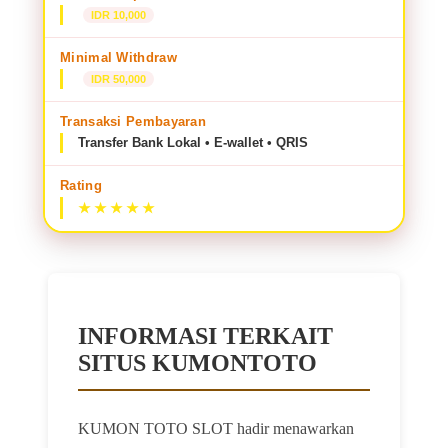
IDR 10,000
Minimal Withdraw
IDR 50,000
Transaksi Pembayaran
Transfer Bank Lokal • E-wallet • QRIS
Rating
INFORMASI TERKAIT
SITUS KUMONTOTO
KUMON TOTO SLOT hadir menawarkan