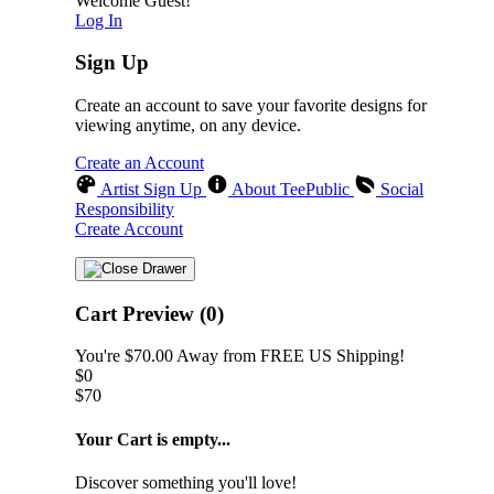
Welcome Guest!
Log In
Sign Up
Create an account to save your favorite designs for
viewing anytime, on any device.
Create an Account
Artist Sign Up
About TeePublic
Social
Responsibility
Create Account
Cart Preview (0)
You're
$70.00
Away from
FREE US Shipping!
$0
$70
Your Cart is empty...
Discover something you'll love!