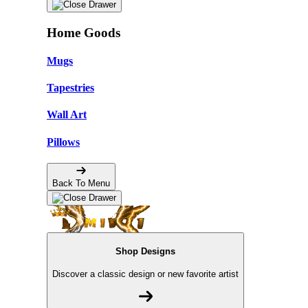
Home Goods
Mugs
Tapestries
Wall Art
Pillows
Back To Menu
Shop Designs
Discover a classic design or new favorite artist