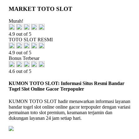
MARKET TOTO SLOT
Murah!
4.9 out of 5
TOTO SLOT RESMI
4.9 out of 5
Bonus Terbesar
4.6 out of 5
KUMON TOTO SLOT: Informasi Situs Resmi Bandar
Togel Slot Online Gacor Terpopuler
KUMON TOTO SLOT hadir menawarkan informasi layanan
bandar togel slot online online gacor terpopuler dengan variasi
permainan toto slot premium, keamanan terjamin dan
dukungan layanan 24 jam setiap hari.