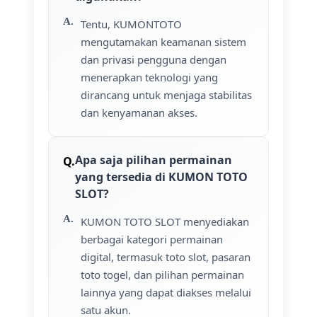
Tentu, KUMONTOTO
mengutamakan keamanan sistem
dan privasi pengguna dengan
menerapkan teknologi yang
dirancang untuk menjaga stabilitas
dan kenyamanan akses.
Apa saja pilihan permainan
yang tersedia di KUMON TOTO
SLOT?
KUMON TOTO SLOT menyediakan
berbagai kategori permainan
digital, termasuk toto slot, pasaran
toto togel, dan pilihan permainan
lainnya yang dapat diakses melalui
satu akun.