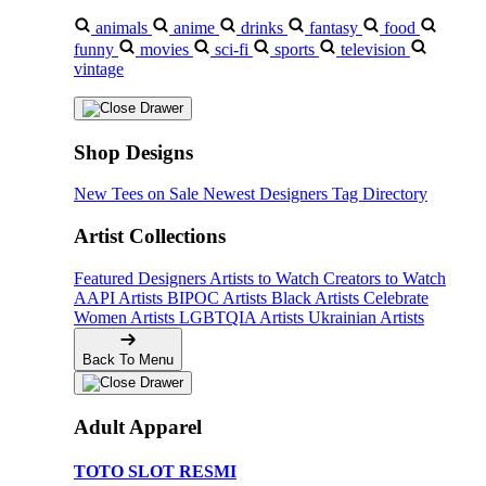
animals
anime
drinks
fantasy
food
funny
movies
sci-fi
sports
television
vintage
Shop Designs
New Tees on Sale
Newest Designers
Tag Directory
Artist Collections
Featured Designers
Artists to Watch
Creators to Watch
AAPI Artists
BIPOC Artists
Black Artists
Celebrate
Women Artists
LGBTQIA Artists
Ukrainian Artists
Back To Menu
Adult Apparel
TOTO SLOT RESMI