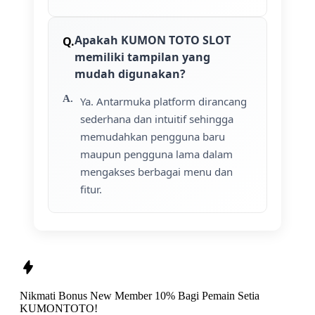
Apakah KUMON TOTO SLOT
memiliki tampilan yang
mudah digunakan?
Ya. Antarmuka platform dirancang
sederhana dan intuitif sehingga
memudahkan pengguna baru
maupun pengguna lama dalam
mengakses berbagai menu dan
fitur.
Nikmati
Bonus New Member 10%
Bagi Pemain Setia
KUMONTOTO!