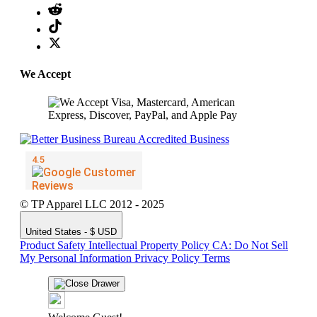
We Accept
© TP Apparel LLC 2012 - 2025
United States - $ USD
Product Safety
Intellectual Property Policy
CA: Do Not Sell
My Personal Information
Privacy Policy
Terms