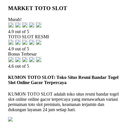
MARKET TOTO SLOT
Murah!
4.9 out of 5
TOTO SLOT RESMI
4.9 out of 5
Bonus Terbesar
4.6 out of 5
KUMON TOTO SLOT: Toko Situs Resmi Bandar Togel
Slot Online Gacor Terpercaya
KUMON TOTO SLOT adalah toko situs resmi bandar togel
slot online online gacor terpercaya yang menawarkan variasi
permainan toto slot premium, keamanan terjamin dan
dukungan layanan 24 jam setiap hari.