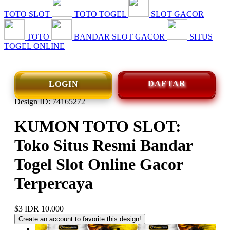
TOTO SLOT
TOTO TOGEL
SLOT GACOR
TOTO
BANDAR SLOT GACOR
SITUS
TOGEL ONLINE
DAFTAR
LOGIN
Design ID: 74165272
KUMON TOTO SLOT:
Toko Situs Resmi Bandar
Togel Slot Online Gacor
Terpercaya
$3
IDR 10.000
Create an account to favorite this design!