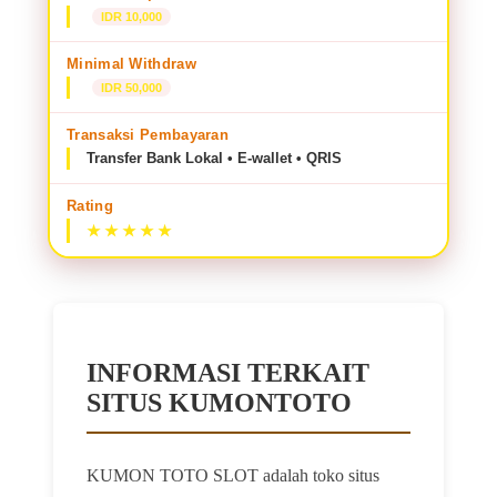
IDR 10,000
Minimal Withdraw
IDR 50,000
Transaksi Pembayaran
Transfer Bank Lokal • E-wallet • QRIS
Rating
INFORMASI TERKAIT
SITUS KUMONTOTO
KUMON TOTO SLOT adalah toko situs