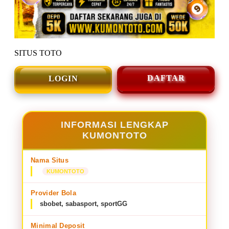
SITUS TOTO
DAFTAR
LOGIN
INFORMASI LENGKAP
KUMONTOTO
Nama Situs
KUMONTOTO
Provider Bola
sbobet, sabasport, sportGG
Minimal Deposit