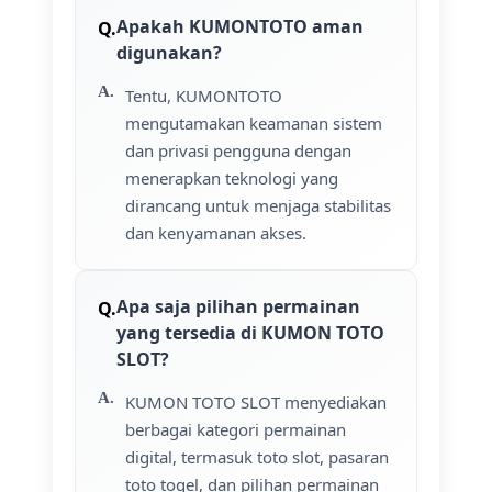
Apakah KUMONTOTO aman
digunakan?
Tentu, KUMONTOTO
mengutamakan keamanan sistem
dan privasi pengguna dengan
menerapkan teknologi yang
dirancang untuk menjaga stabilitas
dan kenyamanan akses.
Apa saja pilihan permainan
yang tersedia di KUMON TOTO
SLOT?
KUMON TOTO SLOT menyediakan
berbagai kategori permainan
digital, termasuk toto slot, pasaran
toto togel, dan pilihan permainan