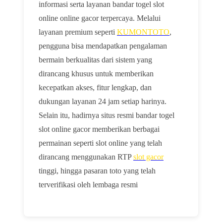
informasi serta layanan bandar togel slot
online online gacor terpercaya. Melalui
layanan premium seperti
KUMONTOTO
,
pengguna bisa mendapatkan pengalaman
bermain berkualitas dari sistem yang
dirancang khusus untuk memberikan
kecepatkan akses, fitur lengkap, dan
dukungan layanan 24 jam setiap harinya.
Selain itu, hadirnya situs resmi bandar togel
slot online gacor memberikan berbagai
permainan seperti slot online yang telah
dirancang menggunakan RTP
slot gacor
tinggi, hingga pasaran toto yang telah
terverifikasi oleh lembaga resmi