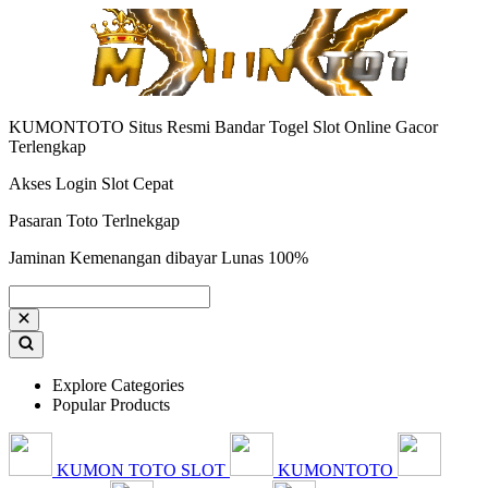
KUMONTOTO Situs Resmi Bandar Togel Slot Online Gacor
Terlengkap
Akses Login Slot Cepat
Pasaran Toto Terlnekgap
Jaminan Kemenangan dibayar Lunas 100%
Explore Categories
Popular Products
KUMON TOTO SLOT
KUMONTOTO