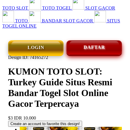
TOTO SLOT
TOTO TOGEL
SLOT GACOR
TOTO
BANDAR SLOT GACOR
SITUS
TOGEL ONLINE
DAFTAR
LOGIN
Design ID: 74165272
KUMON TOTO SLOT:
Turkey Guide Situs Resmi
Bandar Togel Slot Online
Gacor Terpercaya
$3
IDR 10.000
Create an account to favorite this design!