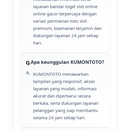
layanan bandar togel slot online
online gacor terpercaya dengan
variasi permainan toto slot
premium, keamanan terjamin dan
dukungan layanan 24 jam setiap
hari.
Apa keunggulan KUMONTOTO?
KUMONTOTO menawarkan
tampilan yang responsif, akses
layanan yang mudah, informasi
akurat dan diperbarui secara
berkala, serta dukungan layanan
pelanggan yang siap membantu
selama 24 jam setiap hari.