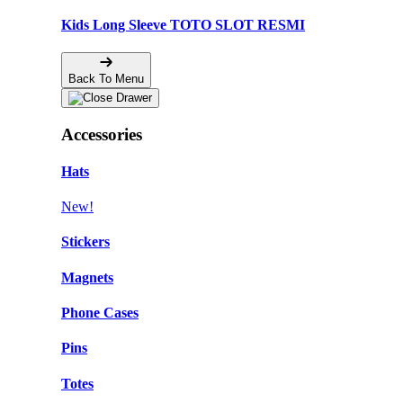
Kids Long Sleeve TOTO SLOT RESMI
Back To Menu
Accessories
Hats
New!
Stickers
Magnets
Phone Cases
Pins
Totes