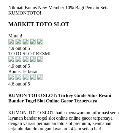
Nikmati
Bonus New Member 10%
Bagi Pemain Setia
KUMONTOTO!
MARKET TOTO SLOT
Murah!
4.9 out of 5
TOTO SLOT RESMI
4.9 out of 5
Bonus Terbesar
4.6 out of 5
KUMON TOTO SLOT: Turkey Guide Situs Resmi
Bandar Togel Slot Online Gacor Terpercaya
KUMON TOTO SLOT hadir menawarkan informasi serta
layanan bandar togel slot online online gacor terpercaya
dengan variasi permainan toto slot premium, keamanan
terjamin dan dukungan layanan 24 jam setiap hari.