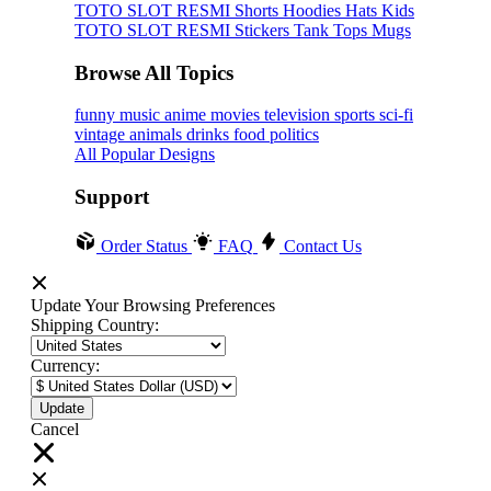
TOTO SLOT RESMI
Shorts
Hoodies
Hats
Kids
TOTO SLOT RESMI
Stickers
Tank Tops
Mugs
Browse All Topics
funny
music
anime
movies
television
sports
sci-fi
vintage
animals
drinks
food
politics
All Popular Designs
Support
Order Status
FAQ
Contact Us
Update Your Browsing Preferences
Shipping Country:
Currency:
Cancel