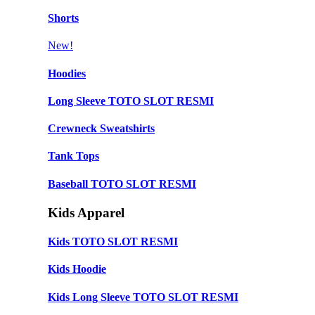
Shorts
New!
Hoodies
Long Sleeve TOTO SLOT RESMI
Crewneck Sweatshirts
Tank Tops
Baseball TOTO SLOT RESMI
Kids Apparel
Kids TOTO SLOT RESMI
Kids Hoodie
Kids Long Sleeve TOTO SLOT RESMI