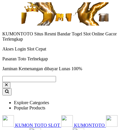
KUMONTOTO Situs Resmi Bandar Togel Slot Online Gacor
Terlengkap
Akses Login Slot Cepat
Pasaran Toto Terlnekgap
Jaminan Kemenangan dibayar Lunas 100%
Explore Categories
Popular Products
KUMON TOTO SLOT
KUMONTOTO