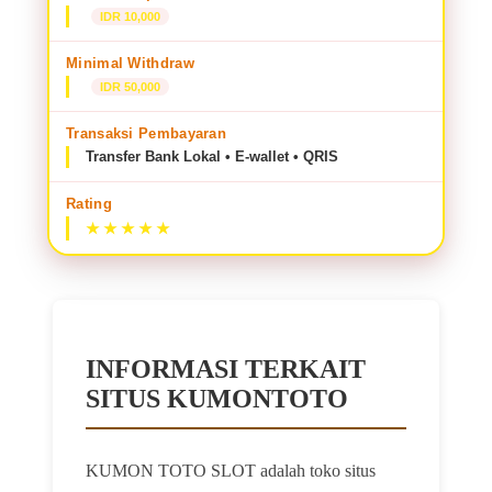
IDR 10,000
Minimal Withdraw
IDR 50,000
Transaksi Pembayaran
Transfer Bank Lokal • E-wallet • QRIS
Rating
INFORMASI TERKAIT
SITUS KUMONTOTO
KUMON TOTO SLOT adalah toko situs