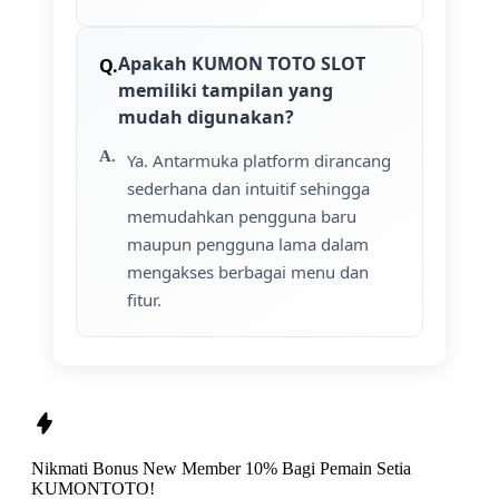
Apakah KUMON TOTO SLOT
memiliki tampilan yang
mudah digunakan?
Ya. Antarmuka platform dirancang
sederhana dan intuitif sehingga
memudahkan pengguna baru
maupun pengguna lama dalam
mengakses berbagai menu dan
fitur.
Nikmati
Bonus New Member 10%
Bagi Pemain Setia
KUMONTOTO!