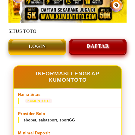
SITUS TOTO
DAFTAR
LOGIN
INFORMASI LENGKAP
KUMONTOTO
Nama Situs
KUMONTOTO
Provider Bola
sbobet, sabasport, sportGG
Minimal Deposit