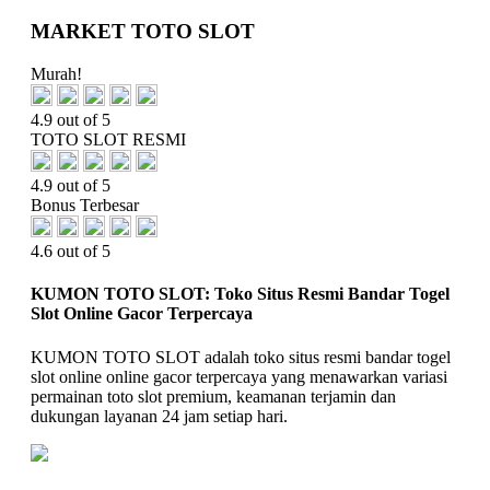
MARKET TOTO SLOT
Murah!
4.9 out of 5
TOTO SLOT RESMI
4.9 out of 5
Bonus Terbesar
4.6 out of 5
KUMON TOTO SLOT: Toko Situs Resmi Bandar Togel
Slot Online Gacor Terpercaya
KUMON TOTO SLOT adalah toko situs resmi bandar togel
slot online online gacor terpercaya yang menawarkan variasi
permainan toto slot premium, keamanan terjamin dan
dukungan layanan 24 jam setiap hari.