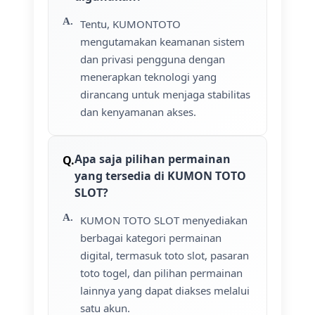
Tentu, KUMONTOTO
mengutamakan keamanan sistem
dan privasi pengguna dengan
menerapkan teknologi yang
dirancang untuk menjaga stabilitas
dan kenyamanan akses.
Apa saja pilihan permainan
yang tersedia di KUMON TOTO
SLOT?
KUMON TOTO SLOT menyediakan
berbagai kategori permainan
digital, termasuk toto slot, pasaran
toto togel, dan pilihan permainan
lainnya yang dapat diakses melalui
satu akun.