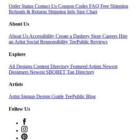
Order Status
Contact Us
Coupon Codes
FAQ
Free Shipping
Refunds & Returns
Shipping Info
Size Chart
About Us
About Us
Accessibility
Create a Dashery Store
Careers
Hire
an Artist
Social Responsibility
TeePublic Reviews
Explore
All Designs
Content Directory
Featured Artists
Newest
Designers
Newest SBOBET
Tag Directory
Artists
Artist Signup
Design Guide
TeePublic Blog
Follow Us