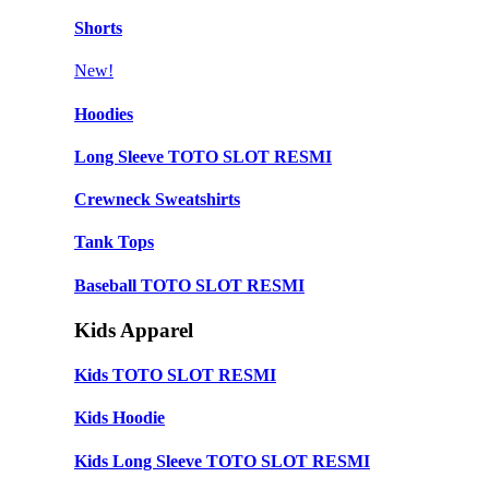
Shorts
New!
Hoodies
Long Sleeve TOTO SLOT RESMI
Crewneck Sweatshirts
Tank Tops
Baseball TOTO SLOT RESMI
Kids Apparel
Kids TOTO SLOT RESMI
Kids Hoodie
Kids Long Sleeve TOTO SLOT RESMI