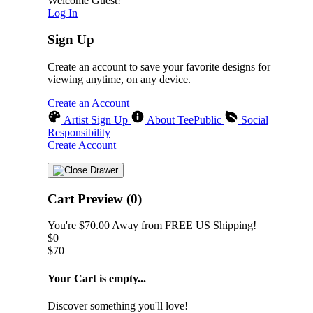
Welcome Guest!
Log In
Sign Up
Create an account to save your favorite designs for
viewing anytime, on any device.
Create an Account
Artist Sign Up
About TeePublic
Social
Responsibility
Create Account
Cart Preview (0)
You're
$70.00
Away from
FREE US Shipping!
$0
$70
Your Cart is empty...
Discover something you'll love!