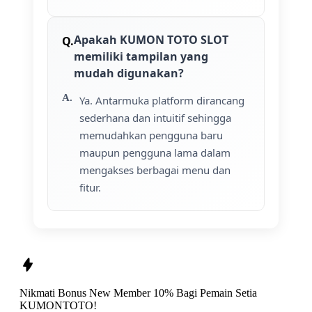
Apakah KUMON TOTO SLOT
memiliki tampilan yang
mudah digunakan?
Ya. Antarmuka platform dirancang
sederhana dan intuitif sehingga
memudahkan pengguna baru
maupun pengguna lama dalam
mengakses berbagai menu dan
fitur.
Nikmati
Bonus New Member 10%
Bagi Pemain Setia
KUMONTOTO!