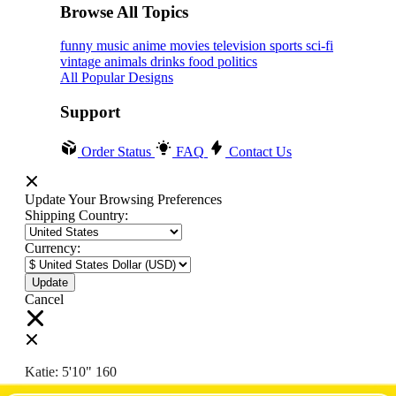
Browse All Topics
funny
music
anime
movies
television
sports
sci-fi
vintage
animals
drinks
food
politics
All Popular Designs
Support
Order Status
FAQ
Contact Us
Update Your Browsing Preferences
Shipping Country:
Currency:
Cancel
Katie:
5'10"
160