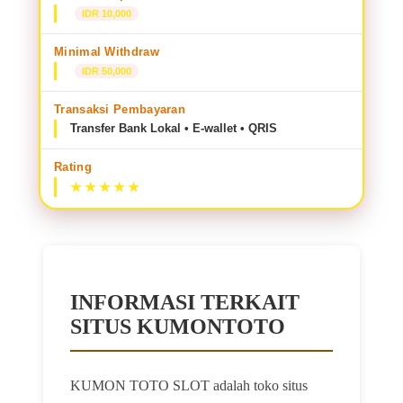
IDR 10,000
Minimal Withdraw
IDR 50,000
Transaksi Pembayaran
Transfer Bank Lokal • E-wallet • QRIS
Rating
INFORMASI TERKAIT
SITUS KUMONTOTO
KUMON TOTO SLOT adalah toko situs