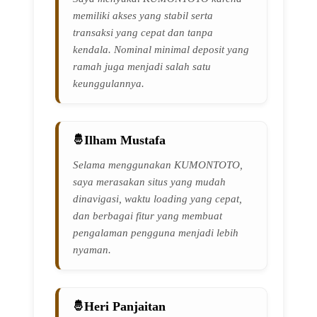
memiliki akses yang stabil serta
transaksi yang cepat dan tanpa
kendala. Nominal minimal deposit yang
ramah juga menjadi salah satu
keunggulannya.
Ilham Mustafa
Selama menggunakan KUMONTOTO,
saya merasakan situs yang mudah
dinavigasi, waktu loading yang cepat,
dan berbagai fitur yang membuat
pengalaman pengguna menjadi lebih
nyaman.
Heri Panjaitan