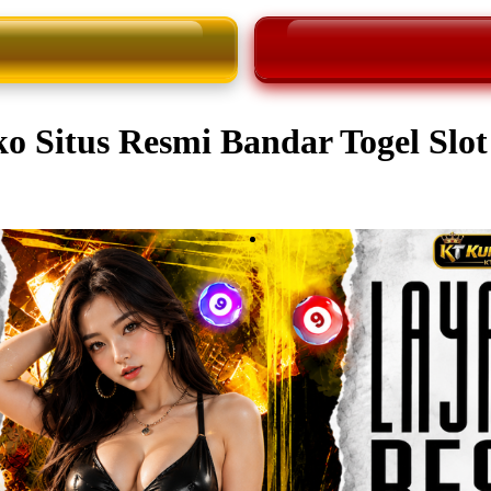
tus Resmi Bandar Togel Slot 