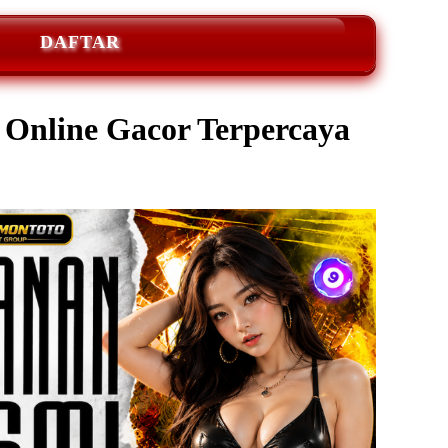
DAFTAR
Online Gacor Terpercaya