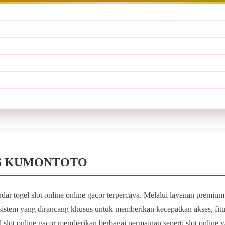
US KUMONTOTO
togel slot online online gacor terpercaya. Melalui layanan premium
sistem yang dirancang khusus untuk memberikan kecepatkan akses, fitu
ogel slot online gacor memberikan berbagai permainan seperti slot onli