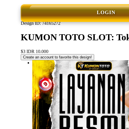
LOGIN
Design ID: 74165272
KUMON TOTO SLOT: Toko Si
$3
IDR 10.000
Create an account to favorite this design!