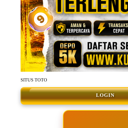
SITUS TOTO
LOGIN