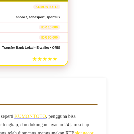
KUMONTOTO
sbobet, sabasport, sportGG
IDR 10,000
IDR 50,000
Transfer Bank Lokal • E-wallet • QRIS
 seperti
KUMONTOTO
, pengguna bisa
r lengkap, dan dukungan layanan 24 jam setiap
ne yang telah dirancang menggunakan RTP
slot gacor