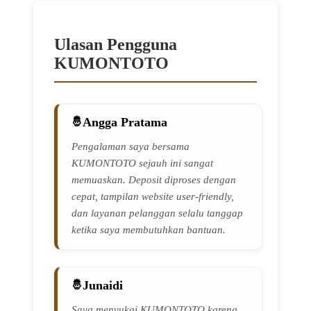
Ulasan Pengguna
KUMONTOTO
Angga Pratama
Pengalaman saya bersama
KUMONTOTO sejauh ini sangat
memuaskan. Deposit diproses dengan
cepat, tampilan website user-friendly,
dan layanan pelanggan selalu tanggap
ketika saya membutuhkan bantuan.
Junaidi
Saya menyukai KUMONTOTO karena