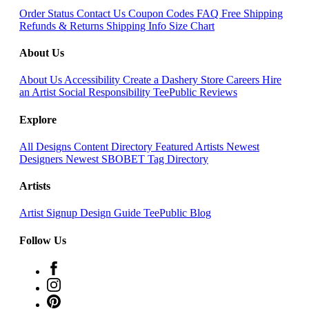
Order Status
Contact Us
Coupon Codes
FAQ
Free Shipping
Refunds & Returns
Shipping Info
Size Chart
About Us
About Us
Accessibility
Create a Dashery Store
Careers
Hire
an Artist
Social Responsibility
TeePublic Reviews
Explore
All Designs
Content Directory
Featured Artists
Newest
Designers
Newest SBOBET
Tag Directory
Artists
Artist Signup
Design Guide
TeePublic Blog
Follow Us