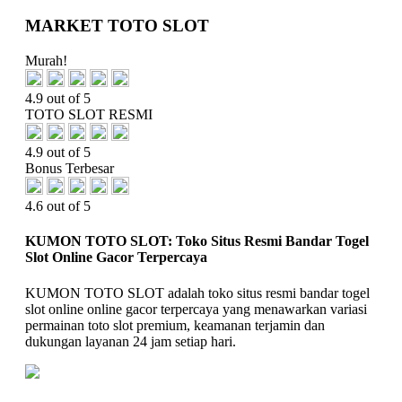
MARKET TOTO SLOT
Murah!
4.9 out of 5
TOTO SLOT RESMI
4.9 out of 5
Bonus Terbesar
4.6 out of 5
KUMON TOTO SLOT: Toko Situs Resmi Bandar Togel
Slot Online Gacor Terpercaya
KUMON TOTO SLOT adalah toko situs resmi bandar togel
slot online online gacor terpercaya yang menawarkan variasi
permainan toto slot premium, keamanan terjamin dan
dukungan layanan 24 jam setiap hari.