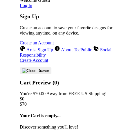
Welcome Guest!
Log In
Sign Up
Create an account to save your favorite designs for
viewing anytime, on any device.
Create an Account
Artist Sign Up
About TeePublic
Social
Responsibility
Create Account
Cart Preview (0)
You're
$70.00
Away from
FREE US Shipping!
$0
$70
Your Cart is empty...
Discover something you'll love!