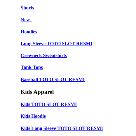
Shorts
New!
Hoodies
Long Sleeve TOTO SLOT RESMI
Crewneck Sweatshirts
Tank Tops
Baseball TOTO SLOT RESMI
Kids Apparel
Kids TOTO SLOT RESMI
Kids Hoodie
Kids Long Sleeve TOTO SLOT RESMI