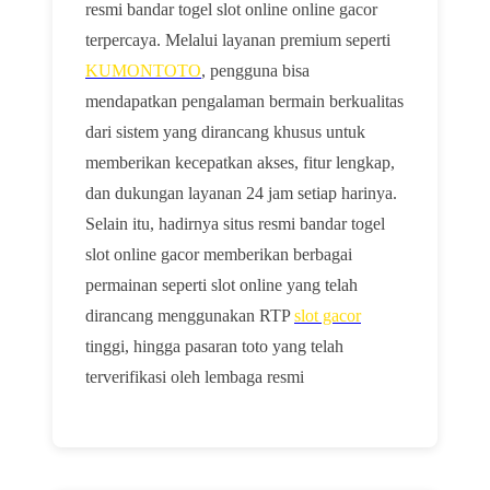
resmi bandar togel slot online online gacor
terpercaya. Melalui layanan premium seperti
KUMONTOTO
, pengguna bisa
mendapatkan pengalaman bermain berkualitas
dari sistem yang dirancang khusus untuk
memberikan kecepatkan akses, fitur lengkap,
dan dukungan layanan 24 jam setiap harinya.
Selain itu, hadirnya situs resmi bandar togel
slot online gacor memberikan berbagai
permainan seperti slot online yang telah
dirancang menggunakan RTP
slot gacor
tinggi, hingga pasaran toto yang telah
terverifikasi oleh lembaga resmi