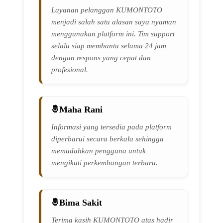
Layanan pelanggan KUMONTOTO
menjadi salah satu alasan saya nyaman
menggunakan platform ini. Tim support
selalu siap membantu selama 24 jam
dengan respons yang cepat dan
profesional.
Maha Rani
Informasi yang tersedia pada platform
diperbarui secara berkala sehingga
memudahkan pengguna untuk
mengikuti perkembangan terbaru.
Bima Sakit
Terima kasih KUMONTOTO atas hadir