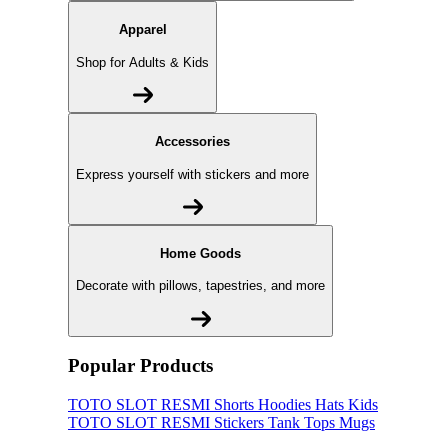
Apparel
Shop for Adults & Kids
Accessories
Express yourself with stickers and more
Home Goods
Decorate with pillows, tapestries, and more
Popular Products
TOTO SLOT RESMI
Shorts
Hoodies
Hats
Kids
TOTO SLOT RESMI
Stickers
Tank Tops
Mugs