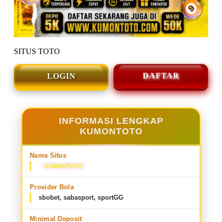
SITUS TOTO
DAFTAR
LOGIN
INFORMASI LENGKAP
KUMONTOTO
Nama Situs
KUMONTOTO
Provider Bola
sbobet, sabasport, sportGG
Minimal Deposit