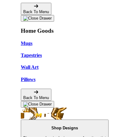
Back To Menu
Home Goods
Mugs
Tapestries
Wall Art
Pillows
Back To Menu
Shop Designs