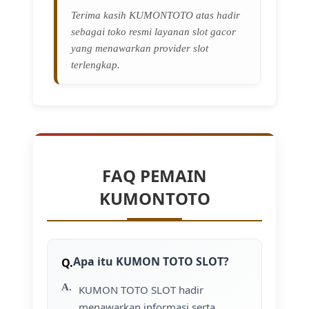
Terima kasih KUMONTOTO atas hadir
sebagai toko resmi layanan slot gacor
yang menawarkan provider slot
terlengkap.
FAQ PEMAIN
KUMONTOTO
Apa itu KUMON TOTO SLOT?
KUMON TOTO SLOT hadir
menawarkan informasi serta