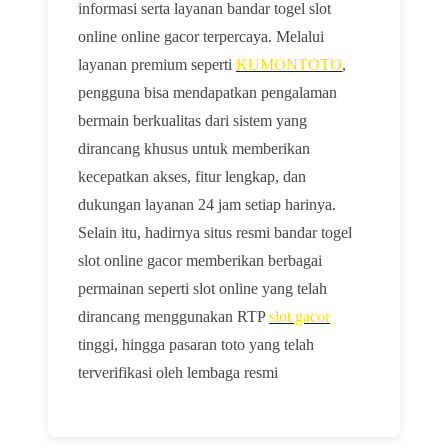
informasi serta layanan bandar togel slot
online online gacor terpercaya. Melalui
layanan premium seperti
KUMONTOTO
,
pengguna bisa mendapatkan pengalaman
bermain berkualitas dari sistem yang
dirancang khusus untuk memberikan
kecepatkan akses, fitur lengkap, dan
dukungan layanan 24 jam setiap harinya.
Selain itu, hadirnya situs resmi bandar togel
slot online gacor memberikan berbagai
permainan seperti slot online yang telah
dirancang menggunakan RTP
slot gacor
tinggi, hingga pasaran toto yang telah
terverifikasi oleh lembaga resmi