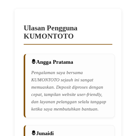
Ulasan Pengguna
KUMONTOTO
Angga Pratama
Pengalaman saya bersama
KUMONTOTO sejauh ini sangat
memuaskan. Deposit diproses dengan
cepat, tampilan website user-friendly,
dan layanan pelanggan selalu tanggap
ketika saya membutuhkan bantuan.
Junaidi