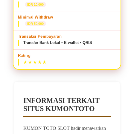
IDR 10,000
Minimal Withdraw
IDR 50,000
Transaksi Pembayaran
Transfer Bank Lokal • E-wallet • QRIS
Rating
INFORMASI TERKAIT
SITUS KUMONTOTO
KUMON TOTO SLOT hadir menawarkan