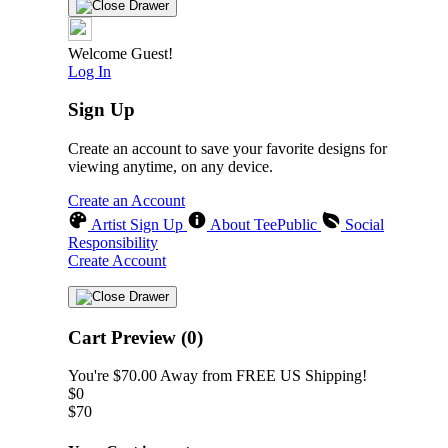
Welcome Guest!
Log In
Sign Up
Create an account to save your favorite designs for
viewing anytime, on any device.
Create an Account
Artist Sign Up
About TeePublic
Social
Responsibility
Create Account
Cart Preview (0)
You're
$70.00
Away from
FREE US Shipping!
$0
$70