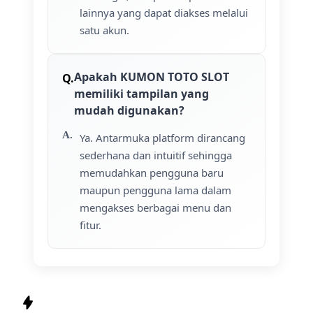
lainnya yang dapat diakses melalui
satu akun.
Apakah KUMON TOTO SLOT
memiliki tampilan yang
mudah digunakan?
Ya. Antarmuka platform dirancang
sederhana dan intuitif sehingga
memudahkan pengguna baru
maupun pengguna lama dalam
mengakses berbagai menu dan
fitur.