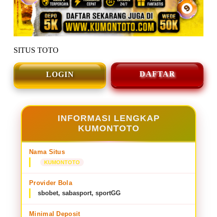
SITUS TOTO
DAFTAR
LOGIN
INFORMASI LENGKAP
KUMONTOTO
Nama Situs
KUMONTOTO
Provider Bola
sbobet, sabasport, sportGG
Minimal Deposit