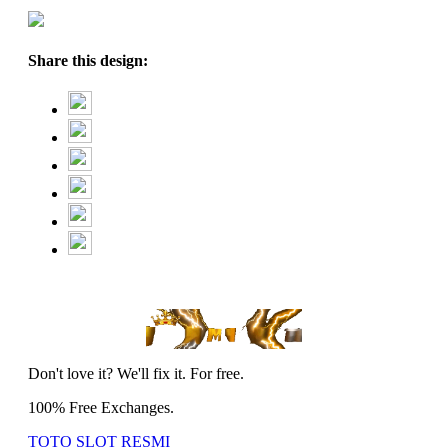
Share this design:
Don't love it? We'll fix it. For free.
100% Free Exchanges.
TOTO SLOT RESMI