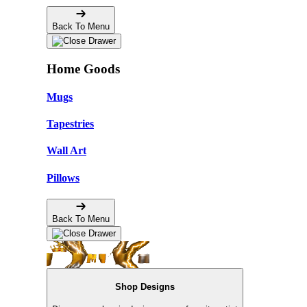
Back To Menu
Home Goods
Mugs
Tapestries
Wall Art
Pillows
Back To Menu
Shop Designs