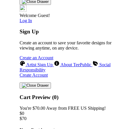
Welcome Guest!
Log In
Sign Up
Create an account to save your favorite designs for
viewing anytime, on any device.
Create an Account
Artist Sign Up
About TeePublic
Social
Responsibility
Create Account
Cart Preview (0)
You're
$70.00
Away from
FREE US Shipping!
$0
$70