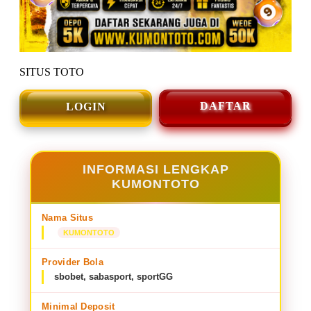
SITUS TOTO
DAFTAR
LOGIN
INFORMASI LENGKAP
KUMONTOTO
Nama Situs
KUMONTOTO
Provider Bola
sbobet, sabasport, sportGG
Minimal Deposit