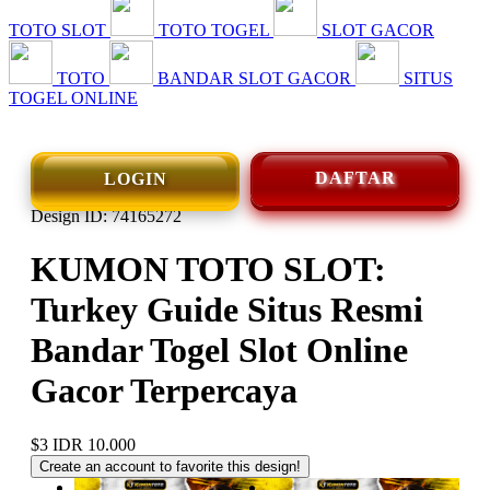
TOTO SLOT
TOTO TOGEL
SLOT GACOR
TOTO
BANDAR SLOT GACOR
SITUS
TOGEL ONLINE
DAFTAR
LOGIN
Design ID: 74165272
KUMON TOTO SLOT:
Turkey Guide Situs Resmi
Bandar Togel Slot Online
Gacor Terpercaya
$3
IDR 10.000
Create an account to favorite this design!