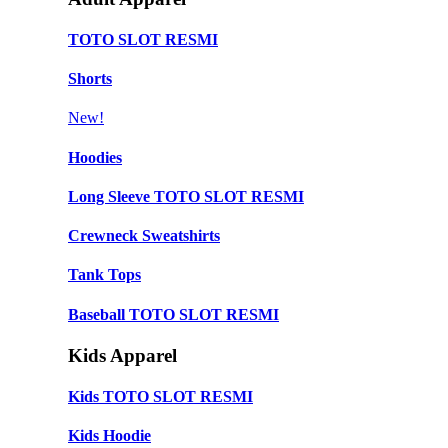
TOTO SLOT RESMI
Shorts
New!
Hoodies
Long Sleeve TOTO SLOT RESMI
Crewneck Sweatshirts
Tank Tops
Baseball TOTO SLOT RESMI
Kids Apparel
Kids TOTO SLOT RESMI
Kids Hoodie