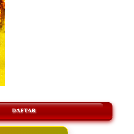
DAFTAR