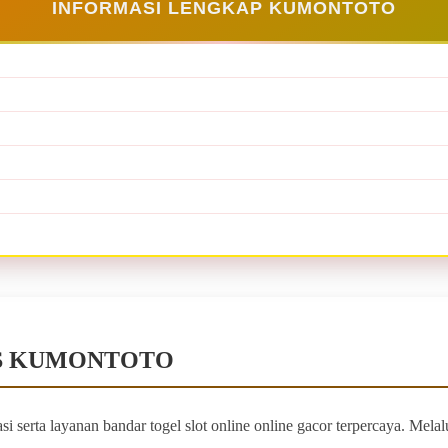
INFORMASI LENGKAP KUMONTOTO
US KUMONTOTO
a layanan bandar togel slot online online gacor terpercaya. Melalu