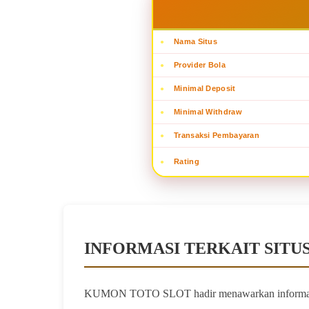
Nama Situs
Provider Bola
Minimal Deposit
Minimal Withdraw
Transaksi Pembayaran
Rating
INFORMASI TERKAIT SIT
KUMON TOTO SLOT hadir menawarkan informasi sert