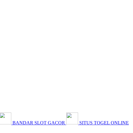
BANDAR SLOT GACOR
SITUS TOGEL ONLINE