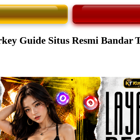
 Guide Situs Resmi Bandar Tog