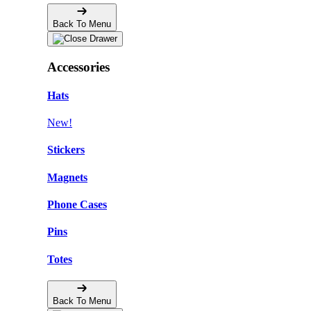
Back To Menu
Accessories
Hats
New!
Stickers
Magnets
Phone Cases
Pins
Totes
Back To Menu