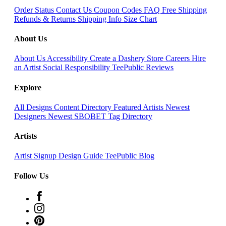
Order Status
Contact Us
Coupon Codes
FAQ
Free Shipping
Refunds & Returns
Shipping Info
Size Chart
About Us
About Us
Accessibility
Create a Dashery Store
Careers
Hire
an Artist
Social Responsibility
TeePublic Reviews
Explore
All Designs
Content Directory
Featured Artists
Newest
Designers
Newest SBOBET
Tag Directory
Artists
Artist Signup
Design Guide
TeePublic Blog
Follow Us