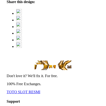
Share this design:
Don't love it? We'll fix it. For free.
100% Free Exchanges.
TOTO SLOT RESMI
Support