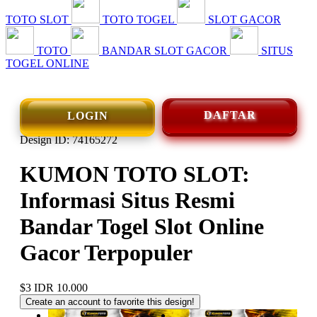
TOTO SLOT
TOTO TOGEL
SLOT GACOR
TOTO
BANDAR SLOT GACOR
SITUS
TOGEL ONLINE
DAFTAR
LOGIN
Design ID: 74165272
KUMON TOTO SLOT:
Informasi Situs Resmi
Bandar Togel Slot Online
Gacor Terpopuler
$3
IDR 10.000
Create an account to favorite this design!