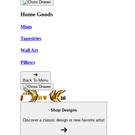
Home Goods
Mugs
Tapestries
Wall Art
Pillows
Back To Menu
Shop Designs
Discover a classic design or new favorite artist