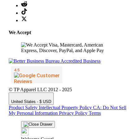
We Accept
© TP Apparel LLC 2012 - 2025
United States - $ USD
Product Safety
Intellectual Property Policy
CA: Do Not Sell
My Personal Information
Privacy Policy
Terms