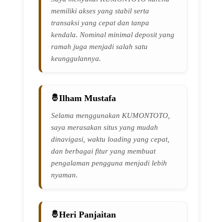
memiliki akses yang stabil serta
transaksi yang cepat dan tanpa
kendala. Nominal minimal deposit yang
ramah juga menjadi salah satu
keunggulannya.
Ilham Mustafa
Selama menggunakan KUMONTOTO,
saya merasakan situs yang mudah
dinavigasi, waktu loading yang cepat,
dan berbagai fitur yang membuat
pengalaman pengguna menjadi lebih
nyaman.
Heri Panjaitan