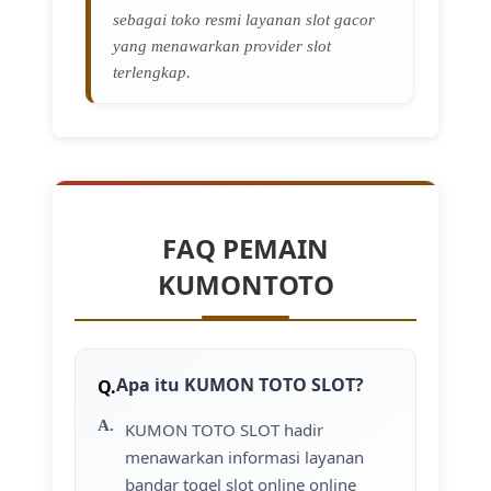
sebagai toko resmi layanan slot gacor
yang menawarkan provider slot
terlengkap.
FAQ PEMAIN
KUMONTOTO
Apa itu KUMON TOTO SLOT?
KUMON TOTO SLOT hadir
menawarkan informasi layanan
bandar togel slot online online