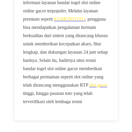
informasi layanan bandar togel slot online
online gacor terpopuler. Melalui layanan
premium seperti
KUMONTOTO
, pengguna
bisa mendapatkan pengalaman bermain
berkualitas dari sistem yang dirancang khusus
untuk memberikan kecepatkan akses, fitur
lengkap, dan dukungan layanan 24 jam setiap
harinya. Selain itu, hadirnya situs resmi
bandar togel slot online gacor memberikan
berbagai permainan seperti slot online yang
telah dirancang menggunakan RTP
slot gacor
tinggi, hingga pasaran toto yang telah
terverifikasi oleh lembaga resmi