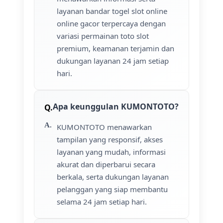
layanan bandar togel slot online
online gacor terpercaya dengan
variasi permainan toto slot
premium, keamanan terjamin dan
dukungan layanan 24 jam setiap
hari.
Apa keunggulan KUMONTOTO?
KUMONTOTO menawarkan
tampilan yang responsif, akses
layanan yang mudah, informasi
akurat dan diperbarui secara
berkala, serta dukungan layanan
pelanggan yang siap membantu
selama 24 jam setiap hari.