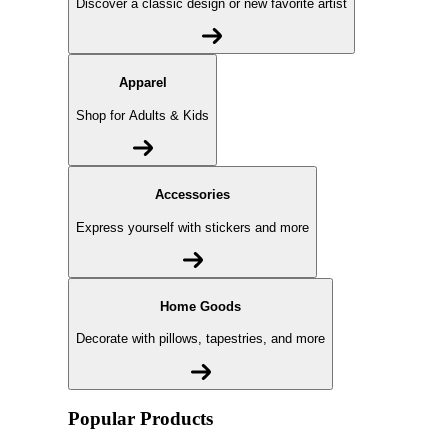
Discover a classic design or new favorite artist
Apparel
Shop for Adults & Kids
Accessories
Express yourself with stickers and more
Home Goods
Decorate with pillows, tapestries, and more
Popular Products