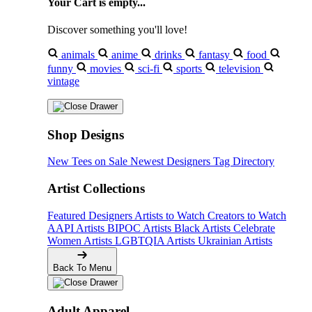
Your Cart is empty...
Discover something you'll love!
animals
anime
drinks
fantasy
food
funny
movies
sci-fi
sports
television
vintage
Shop Designs
New Tees on Sale
Newest Designers
Tag Directory
Artist Collections
Featured Designers
Artists to Watch
Creators to Watch
AAPI Artists
BIPOC Artists
Black Artists
Celebrate
Women Artists
LGBTQIA Artists
Ukrainian Artists
Back To Menu
Adult Apparel