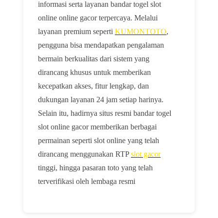
informasi serta layanan bandar togel slot
online online gacor terpercaya. Melalui
layanan premium seperti
KUMONTOTO
,
pengguna bisa mendapatkan pengalaman
bermain berkualitas dari sistem yang
dirancang khusus untuk memberikan
kecepatkan akses, fitur lengkap, dan
dukungan layanan 24 jam setiap harinya.
Selain itu, hadirnya situs resmi bandar togel
slot online gacor memberikan berbagai
permainan seperti slot online yang telah
dirancang menggunakan RTP
slot gacor
tinggi, hingga pasaran toto yang telah
terverifikasi oleh lembaga resmi