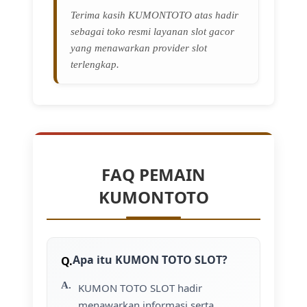
Terima kasih KUMONTOTO atas hadir
sebagai toko resmi layanan slot gacor
yang menawarkan provider slot
terlengkap.
FAQ PEMAIN
KUMONTOTO
Apa itu KUMON TOTO SLOT?
KUMON TOTO SLOT hadir
menawarkan informasi serta