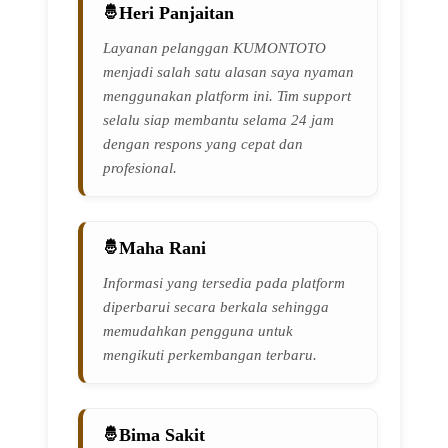
Heri Panjaitan
Layanan pelanggan KUMONTOTO
menjadi salah satu alasan saya nyaman
menggunakan platform ini. Tim support
selalu siap membantu selama 24 jam
dengan respons yang cepat dan
profesional.
Maha Rani
Informasi yang tersedia pada platform
diperbarui secara berkala sehingga
memudahkan pengguna untuk
mengikuti perkembangan terbaru.
Bima Sakit