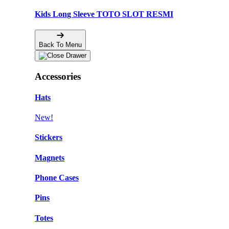
Kids Long Sleeve TOTO SLOT RESMI
Back To Menu
Accessories
Hats
New!
Stickers
Magnets
Phone Cases
Pins
Totes