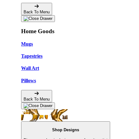
Back To Menu
Home Goods
Mugs
Tapestries
Wall Art
Pillows
Back To Menu
Shop Designs