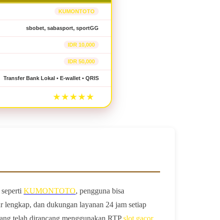
KUMONTOTO
sbobet, sabasport, sportGG
IDR 10,000
IDR 50,000
Transfer Bank Lokal • E-wallet • QRIS
 seperti
KUMONTOTO
, pengguna bisa
r lengkap, dan dukungan layanan 24 jam setiap
ne yang telah dirancang menggunakan RTP
slot gacor