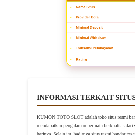
Nama Situs
Provider Bola
Minimal Deposit
Minimal Withdraw
Transaksi Pembayaran
Rating
INFORMASI TERKAIT SIT
KUMON TOTO SLOT adalah toko situs resmi bandar 
mendapatkan pengalaman bermain berkualitas dari 
harinya. Selain itu, hadirnya situs resmi bandar t