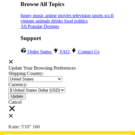
Browse All Topics
funny
music
anime
movies
television
sports
sci-fi
vintage
animals
drinks
food
politics
All Popular Designs
Support
Order Status
FAQ
Contact Us
Update Your Browsing Preferences
Shipping Country:
Currency:
Cancel
Katie:
5'10"
160