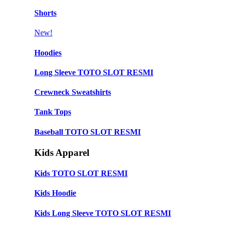
Shorts
New!
Hoodies
Long Sleeve TOTO SLOT RESMI
Crewneck Sweatshirts
Tank Tops
Baseball TOTO SLOT RESMI
Kids Apparel
Kids TOTO SLOT RESMI
Kids Hoodie
Kids Long Sleeve TOTO SLOT RESMI