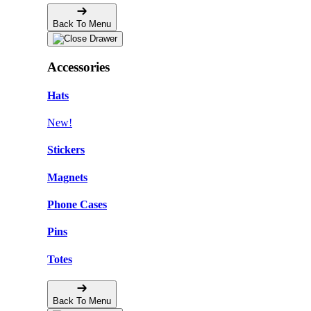
Back To Menu
Accessories
Hats
New!
Stickers
Magnets
Phone Cases
Pins
Totes
Back To Menu