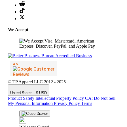
We Accept
© TP Apparel LLC 2012 - 2025
United States - $ USD
Product Safety
Intellectual Property Policy
CA: Do Not Sell
My Personal Information
Privacy Policy
Terms