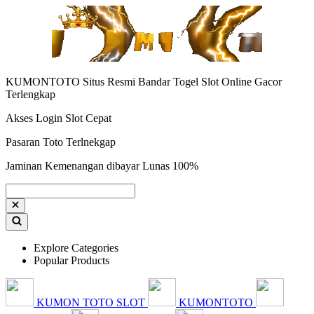
KUMONTOTO Situs Resmi Bandar Togel Slot Online Gacor
Terlengkap
Akses Login Slot Cepat
Pasaran Toto Terlnekgap
Jaminan Kemenangan dibayar Lunas 100%
Explore Categories
Popular Products
KUMON TOTO SLOT
KUMONTOTO