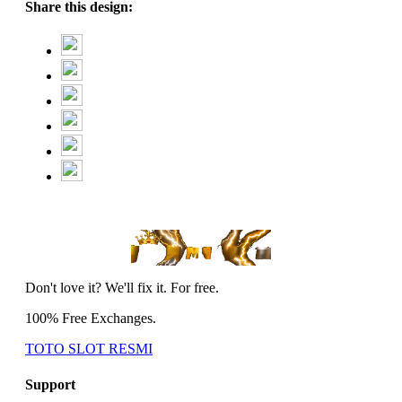
Share this design:
Don't love it? We'll fix it. For free.
100% Free Exchanges.
TOTO SLOT RESMI
Support