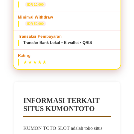
IDR 10,000
Minimal Withdraw
IDR 50,000
Transaksi Pembayaran
Transfer Bank Lokal • E-wallet • QRIS
Rating
INFORMASI TERKAIT
SITUS KUMONTOTO
KUMON TOTO SLOT adalah toko situs