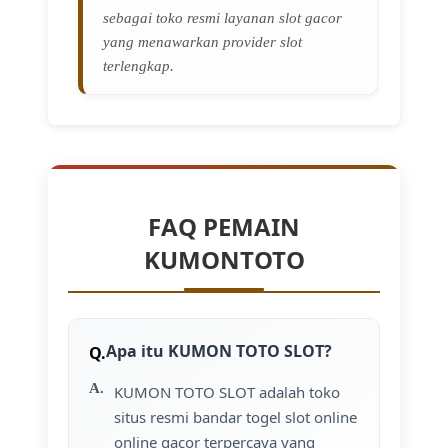
sebagai toko resmi layanan slot gacor
yang menawarkan provider slot
terlengkap.
FAQ PEMAIN
KUMONTOTO
Apa itu KUMON TOTO SLOT?
KUMON TOTO SLOT adalah toko
situs resmi bandar togel slot online
online gacor terpercaya yang