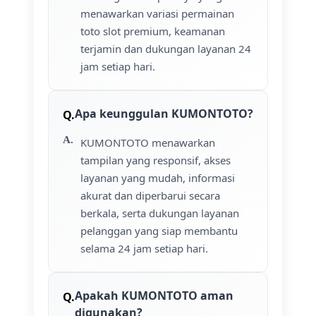
menawarkan variasi permainan
toto slot premium, keamanan
terjamin dan dukungan layanan 24
jam setiap hari.
Apa keunggulan KUMONTOTO?
KUMONTOTO menawarkan
tampilan yang responsif, akses
layanan yang mudah, informasi
akurat dan diperbarui secara
berkala, serta dukungan layanan
pelanggan yang siap membantu
selama 24 jam setiap hari.
Apakah KUMONTOTO aman
digunakan?