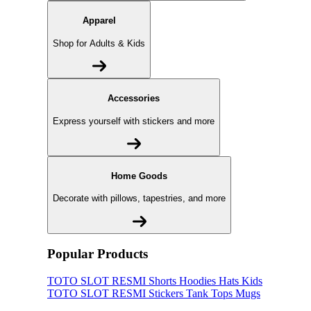
Apparel
Shop for Adults & Kids
Accessories
Express yourself with stickers and more
Home Goods
Decorate with pillows, tapestries, and more
Popular Products
TOTO SLOT RESMI
Shorts
Hoodies
Hats
Kids
TOTO SLOT RESMI
Stickers
Tank Tops
Mugs