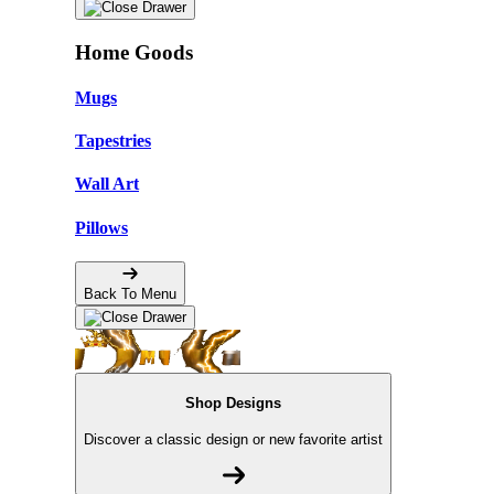
Home Goods
Mugs
Tapestries
Wall Art
Pillows
Back To Menu
Shop Designs
Discover a classic design or new favorite artist