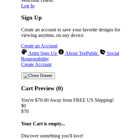
Welcome Guest!
Log In
Sign Up
Create an account to save your favorite designs for
viewing anytime, on any device.
Create an Account
Artist Sign Up
About TeePublic
Social
Responsibility
Create Account
Cart Preview (0)
You're
$70.00
Away from
FREE US Shipping!
$0
$70
Your Cart is empty...
Discover something you'll love!