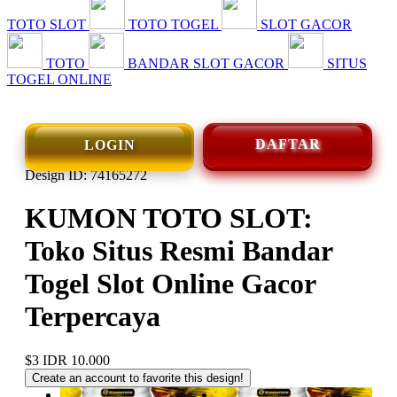
TOTO SLOT
TOTO TOGEL
SLOT GACOR
TOTO
BANDAR SLOT GACOR
SITUS
TOGEL ONLINE
DAFTAR
LOGIN
Design ID: 74165272
KUMON TOTO SLOT:
Toko Situs Resmi Bandar
Togel Slot Online Gacor
Terpercaya
$3
IDR 10.000
Create an account to favorite this design!