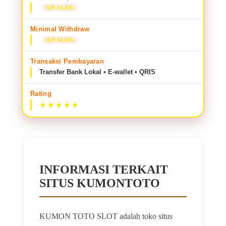
IDR 10,000
Minimal Withdraw
IDR 50,000
Transaksi Pembayaran
Transfer Bank Lokal • E-wallet • QRIS
Rating
INFORMASI TERKAIT
SITUS KUMONTOTO
KUMON TOTO SLOT adalah toko situs