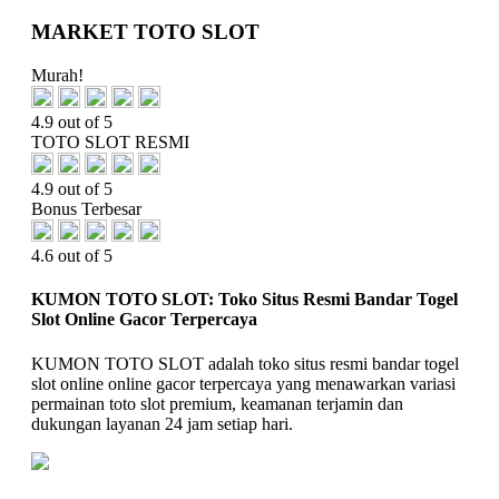
MARKET TOTO SLOT
Murah!
4.9 out of 5
TOTO SLOT RESMI
4.9 out of 5
Bonus Terbesar
4.6 out of 5
KUMON TOTO SLOT: Toko Situs Resmi Bandar Togel
Slot Online Gacor Terpercaya
KUMON TOTO SLOT adalah toko situs resmi bandar togel
slot online online gacor terpercaya yang menawarkan variasi
permainan toto slot premium, keamanan terjamin dan
dukungan layanan 24 jam setiap hari.