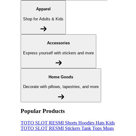
Apparel
Shop for Adults & Kids
Accessories
Express yourself with stickers and more
Home Goods
Decorate with pillows, tapestries, and more
Popular Products
TOTO SLOT RESMI
Shorts
Hoodies
Hats
Kids
TOTO SLOT RESMI
Stickers
Tank Tops
Mugs