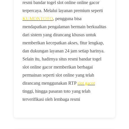
resmi bandar togel slot online online gacor
terpercaya. Melalui layanan premium seperti
KUMONTOTO
, pengguna bisa
mendapatkan pengalaman bermain berkualitas
dari sistem yang dirancang khusus untuk
memberikan kecepatkan akses, fitur lengkap,
dan dukungan layanan 24 jam setiap harinya.
Selain itu, hadirnya situs resmi bandar togel
slot online gacor memberikan berbagai
permainan seperti slot online yang telah
dirancang menggunakan RTP
slot gacor
tinggi, hingga pasaran toto yang telah
terverifikasi oleh lembaga resmi