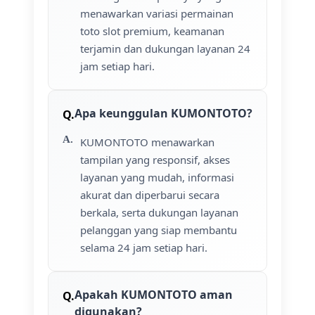
menawarkan variasi permainan
toto slot premium, keamanan
terjamin dan dukungan layanan 24
jam setiap hari.
Apa keunggulan KUMONTOTO?
KUMONTOTO menawarkan
tampilan yang responsif, akses
layanan yang mudah, informasi
akurat dan diperbarui secara
berkala, serta dukungan layanan
pelanggan yang siap membantu
selama 24 jam setiap hari.
Apakah KUMONTOTO aman
digunakan?