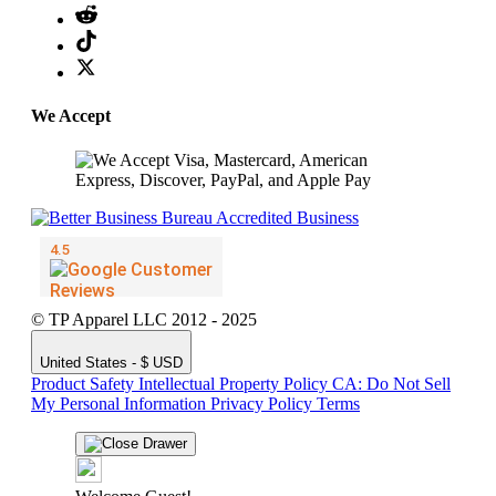
We Accept
© TP Apparel LLC 2012 - 2025
United States - $ USD
Product Safety
Intellectual Property Policy
CA: Do Not Sell
My Personal Information
Privacy Policy
Terms