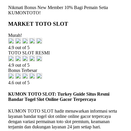
Nikmati
Bonus New Member 10%
Bagi Pemain Setia
KUMONTOTO!
MARKET TOTO SLOT
Murah!
4.9 out of 5
TOTO SLOT RESMI
4.9 out of 5
Bonus Terbesar
4.6 out of 5
KUMON TOTO SLOT: Turkey Guide Situs Resmi
Bandar Togel Slot Online Gacor Terpercaya
KUMON TOTO SLOT hadir menawarkan informasi serta
layanan bandar togel slot online online gacor terpercaya
dengan variasi permainan toto slot premium, keamanan
terjamin dan dukungan layanan 24 jam setiap hari.