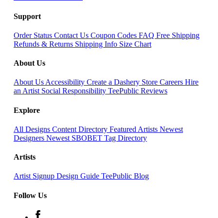
Support
Order Status
Contact Us
Coupon Codes
FAQ
Free Shipping
Refunds & Returns
Shipping Info
Size Chart
About Us
About Us
Accessibility
Create a Dashery Store
Careers
Hire
an Artist
Social Responsibility
TeePublic Reviews
Explore
All Designs
Content Directory
Featured Artists
Newest
Designers
Newest SBOBET
Tag Directory
Artists
Artist Signup
Design Guide
TeePublic Blog
Follow Us