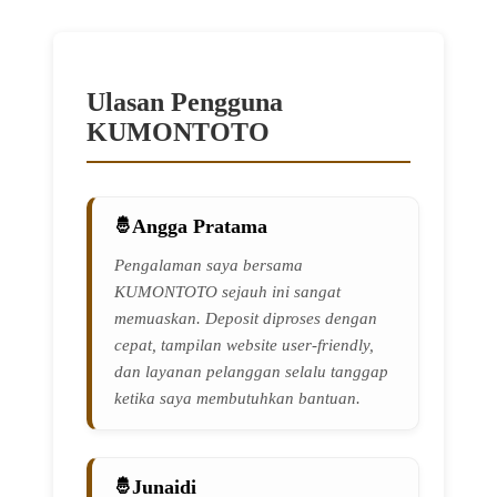
Ulasan Pengguna
KUMONTOTO
Angga Pratama
Pengalaman saya bersama
KUMONTOTO sejauh ini sangat
memuaskan. Deposit diproses dengan
cepat, tampilan website user-friendly,
dan layanan pelanggan selalu tanggap
ketika saya membutuhkan bantuan.
Junaidi