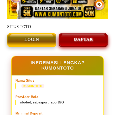
SITUS TOTO
DAFTAR
LOGIN
INFORMASI LENGKAP
KUMONTOTO
Nama Situs
KUMONTOTO
Provider Bola
sbobet, sabasport, sportGG
Minimal Deposit