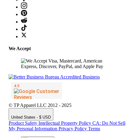
We Accept
© TP Apparel LLC 2012 - 2025
United States - $ USD
Product Safety
Intellectual Property Policy
CA: Do Not Sell
My Personal Information
Privacy Policy
Terms