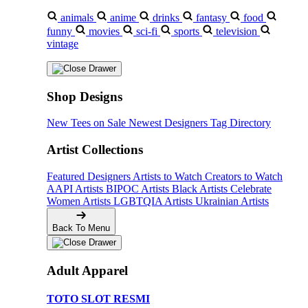
animals
anime
drinks
fantasy
food
funny
movies
sci-fi
sports
television
vintage
Shop Designs
New Tees on Sale
Newest Designers
Tag Directory
Artist Collections
Featured Designers
Artists to Watch
Creators to Watch
AAPI Artists
BIPOC Artists
Black Artists
Celebrate
Women Artists
LGBTQIA Artists
Ukrainian Artists
Back To Menu
Adult Apparel
TOTO SLOT RESMI