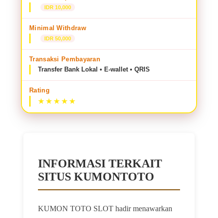
IDR 10,000
Minimal Withdraw
IDR 50,000
Transaksi Pembayaran
Transfer Bank Lokal • E-wallet • QRIS
Rating
INFORMASI TERKAIT
SITUS KUMONTOTO
KUMON TOTO SLOT hadir menawarkan