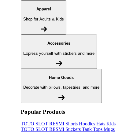
Apparel
Shop for Adults & Kids
Accessories
Express yourself with stickers and more
Home Goods
Decorate with pillows, tapestries, and more
Popular Products
TOTO SLOT RESMI
Shorts
Hoodies
Hats
Kids
TOTO SLOT RESMI
Stickers
Tank Tops
Mugs