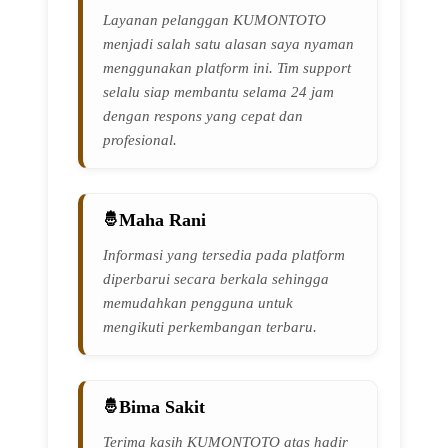
Layanan pelanggan KUMONTOTO
menjadi salah satu alasan saya nyaman
menggunakan platform ini. Tim support
selalu siap membantu selama 24 jam
dengan respons yang cepat dan
profesional.
Maha Rani
Informasi yang tersedia pada platform
diperbarui secara berkala sehingga
memudahkan pengguna untuk
mengikuti perkembangan terbaru.
Bima Sakit
Terima kasih KUMONTOTO atas hadir