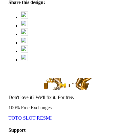
Share this design:
Don't love it? We'll fix it. For free.
100% Free Exchanges.
TOTO SLOT RESMI
Support