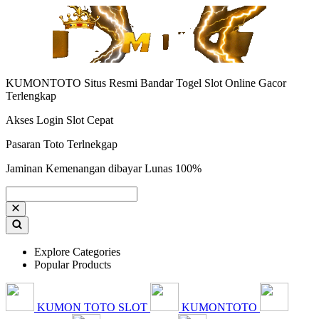
KUMONTOTO Situs Resmi Bandar Togel Slot Online Gacor
Terlengkap
Akses Login Slot Cepat
Pasaran Toto Terlnekgap
Jaminan Kemenangan dibayar Lunas 100%
Explore Categories
Popular Products
KUMON TOTO SLOT
KUMONTOTO