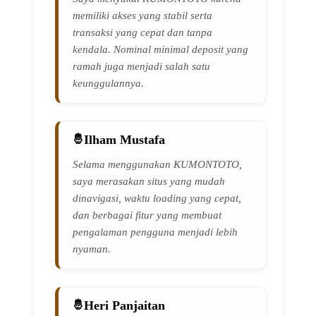
memiliki akses yang stabil serta
transaksi yang cepat dan tanpa
kendala. Nominal minimal deposit yang
ramah juga menjadi salah satu
keunggulannya.
Ilham Mustafa
Selama menggunakan KUMONTOTO,
saya merasakan situs yang mudah
dinavigasi, waktu loading yang cepat,
dan berbagai fitur yang membuat
pengalaman pengguna menjadi lebih
nyaman.
Heri Panjaitan