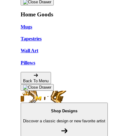
Home Goods
Mugs
Tapestries
Wall Art
Pillows
Back To Menu
Shop Designs
Discover a classic design or new favorite artist