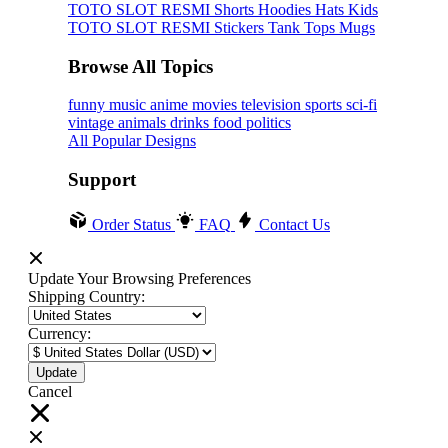
TOTO SLOT RESMI
Shorts
Hoodies
Hats
Kids
TOTO SLOT RESMI
Stickers
Tank Tops
Mugs
Browse All Topics
funny
music
anime
movies
television
sports
sci-fi
vintage
animals
drinks
food
politics
All Popular Designs
Support
Order Status
FAQ
Contact Us
Update Your Browsing Preferences
Shipping Country:
Currency:
Cancel