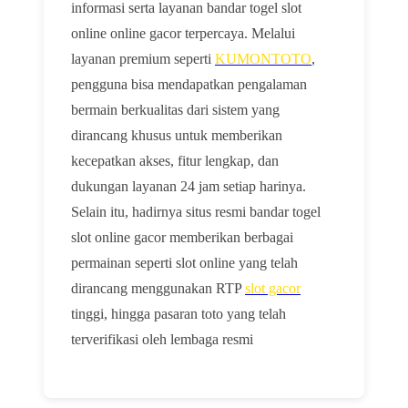
informasi serta layanan bandar togel slot
online online gacor terpercaya. Melalui
layanan premium seperti
KUMONTOTO
,
pengguna bisa mendapatkan pengalaman
bermain berkualitas dari sistem yang
dirancang khusus untuk memberikan
kecepatkan akses, fitur lengkap, dan
dukungan layanan 24 jam setiap harinya.
Selain itu, hadirnya situs resmi bandar togel
slot online gacor memberikan berbagai
permainan seperti slot online yang telah
dirancang menggunakan RTP
slot gacor
tinggi, hingga pasaran toto yang telah
terverifikasi oleh lembaga resmi