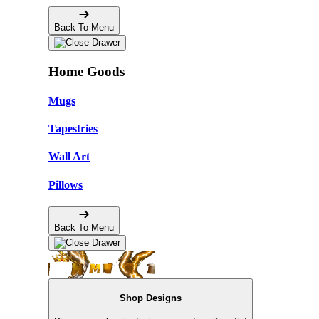
Back To Menu
Home Goods
Mugs
Tapestries
Wall Art
Pillows
Back To Menu
Shop Designs