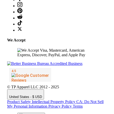
We Accept
© TP Apparel LLC 2012 - 2025
United States - $ USD
Product Safety
Intellectual Property Policy
CA: Do Not Sell
My Personal Information
Privacy Policy
Terms