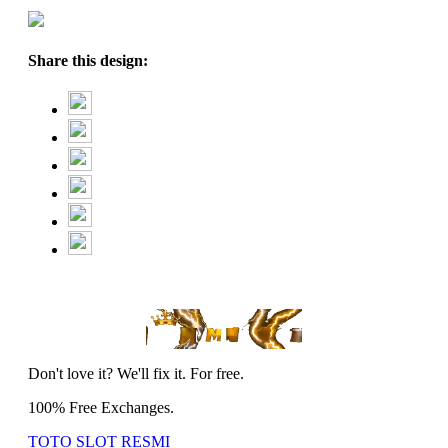
Share this design:
Don't love it? We'll fix it. For free.
100% Free Exchanges.
TOTO SLOT RESMI