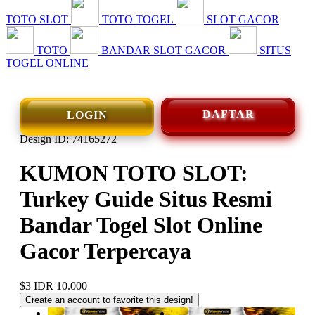
TOTO SLOT
TOTO TOGEL
SLOT GACOR
TOTO
BANDAR SLOT GACOR
SITUS
TOGEL ONLINE
DAFTAR
LOGIN
Design ID: 74165272
KUMON TOTO SLOT:
Turkey Guide Situs Resmi
Bandar Togel Slot Online
Gacor Terpercaya
$3
IDR 10.000
Create an account to favorite this design!