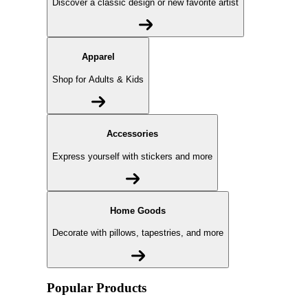
Discover a classic design or new favorite artist
Apparel
Shop for Adults & Kids
Accessories
Express yourself with stickers and more
Home Goods
Decorate with pillows, tapestries, and more
Popular Products