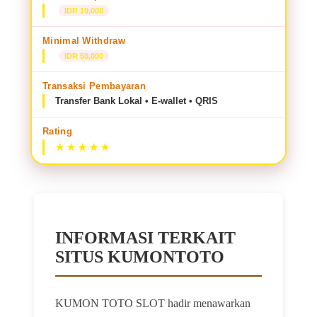
IDR 10,000
Minimal Withdraw
IDR 50,000
Transaksi Pembayaran
Transfer Bank Lokal • E-wallet • QRIS
Rating
INFORMASI TERKAIT
SITUS KUMONTOTO
KUMON TOTO SLOT hadir menawarkan