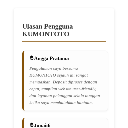
Ulasan Pengguna
KUMONTOTO
Angga Pratama
Pengalaman saya bersama
KUMONTOTO sejauh ini sangat
memuaskan. Deposit diproses dengan
cepat, tampilan website user-friendly,
dan layanan pelanggan selalu tanggap
ketika saya membutuhkan bantuan.
Junaidi