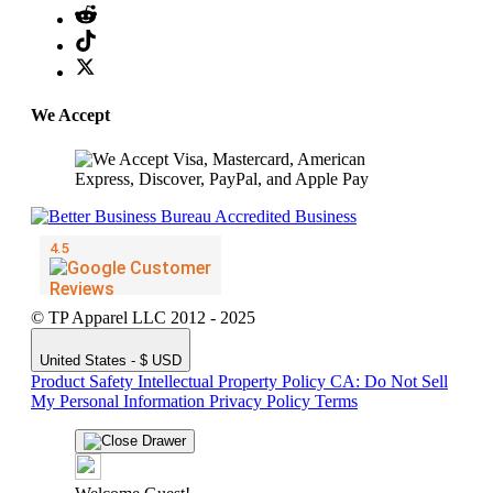
We Accept
© TP Apparel LLC 2012 - 2025
United States - $ USD
Product Safety
Intellectual Property Policy
CA: Do Not Sell
My Personal Information
Privacy Policy
Terms