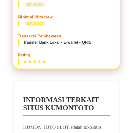
IDR 10,000
Minimal Withdraw
IDR 50,000
Transaksi Pembayaran
Transfer Bank Lokal • E-wallet • QRIS
Rating
INFORMASI TERKAIT
SITUS KUMONTOTO
KUMON TOTO SLOT adalah toko situs