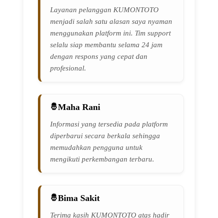
Layanan pelanggan KUMONTOTO
menjadi salah satu alasan saya nyaman
menggunakan platform ini. Tim support
selalu siap membantu selama 24 jam
dengan respons yang cepat dan
profesional.
Maha Rani
Informasi yang tersedia pada platform
diperbarui secara berkala sehingga
memudahkan pengguna untuk
mengikuti perkembangan terbaru.
Bima Sakit
Terima kasih KUMONTOTO atas hadir