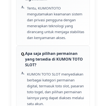
Tentu, KUMONTOTO
mengutamakan keamanan sistem
dan privasi pengguna dengan
menerapkan teknologi yang
dirancang untuk menjaga stabilitas
dan kenyamanan akses.
Apa saja pilihan permainan
yang tersedia di KUMON TOTO
SLOT?
KUMON TOTO SLOT menyediakan
berbagai kategori permainan
digital, termasuk toto slot, pasaran
toto togel, dan pilihan permainan
lainnya yang dapat diakses melalui
satu akun.