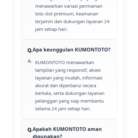
menawarkan variasi permainan
toto slot premium, keamanan
terjamin dan dukungan layanan 24
jam setiap hari.
Apa keunggulan KUMONTOTO?
KUMONTOTO menawarkan
tampilan yang responsif, akses
layanan yang mudah, informasi
akurat dan diperbarui secara
berkala, serta dukungan layanan
pelanggan yang siap membantu
selama 24 jam setiap hari.
Apakah KUMONTOTO aman
digunakan?