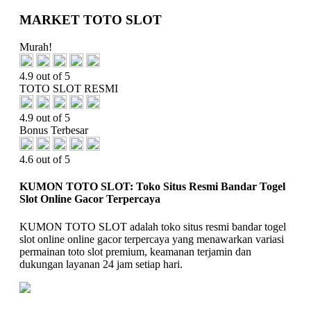
MARKET TOTO SLOT
Murah!
4.9 out of 5
TOTO SLOT RESMI
4.9 out of 5
Bonus Terbesar
4.6 out of 5
KUMON TOTO SLOT: Toko Situs Resmi Bandar Togel
Slot Online Gacor Terpercaya
KUMON TOTO SLOT adalah toko situs resmi bandar togel
slot online online gacor terpercaya yang menawarkan variasi
permainan toto slot premium, keamanan terjamin dan
dukungan layanan 24 jam setiap hari.