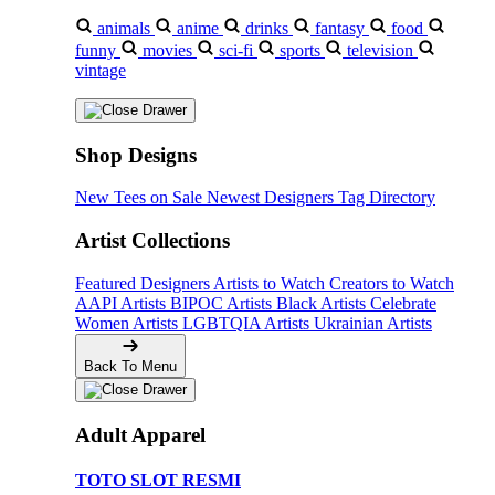
animals
anime
drinks
fantasy
food
funny
movies
sci-fi
sports
television
vintage
Shop Designs
New Tees on Sale
Newest Designers
Tag Directory
Artist Collections
Featured Designers
Artists to Watch
Creators to Watch
AAPI Artists
BIPOC Artists
Black Artists
Celebrate
Women Artists
LGBTQIA Artists
Ukrainian Artists
Back To Menu
Adult Apparel
TOTO SLOT RESMI