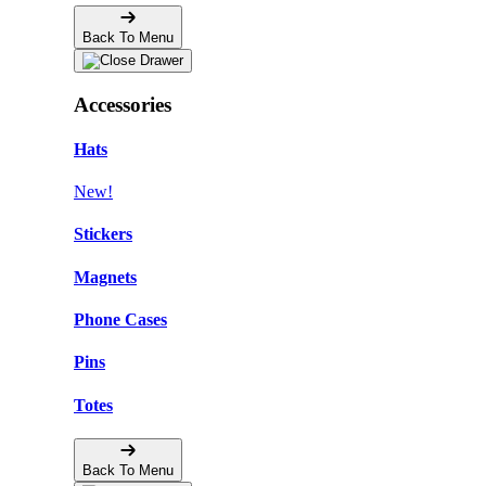
Back To Menu
Accessories
Hats
New!
Stickers
Magnets
Phone Cases
Pins
Totes
Back To Menu