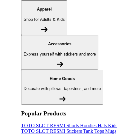
Apparel
Shop for Adults & Kids
Accessories
Express yourself with stickers and more
Home Goods
Decorate with pillows, tapestries, and more
Popular Products
TOTO SLOT RESMI
Shorts
Hoodies
Hats
Kids
TOTO SLOT RESMI
Stickers
Tank Tops
Mugs