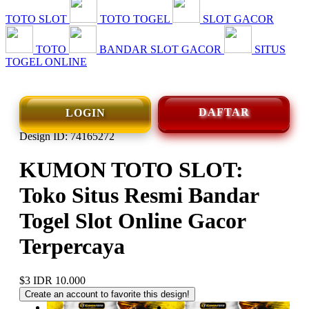
TOTO SLOT
TOTO TOGEL
SLOT GACOR
TOTO
BANDAR SLOT GACOR
SITUS
TOGEL ONLINE
DAFTAR
LOGIN
Design ID: 74165272
KUMON TOTO SLOT:
Toko Situs Resmi Bandar
Togel Slot Online Gacor
Terpercaya
$3
IDR 10.000
Create an account to favorite this design!