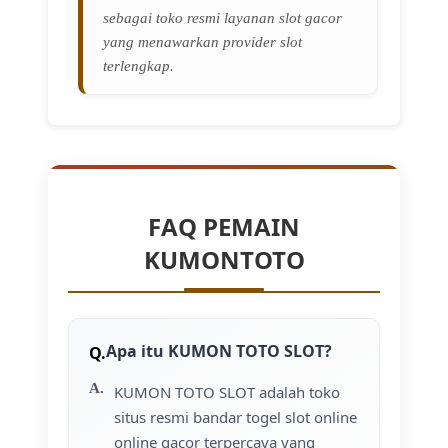
sebagai toko resmi layanan slot gacor
yang menawarkan provider slot
terlengkap.
FAQ PEMAIN
KUMONTOTO
Apa itu KUMON TOTO SLOT?
KUMON TOTO SLOT adalah toko
situs resmi bandar togel slot online
online gacor terpercaya yang