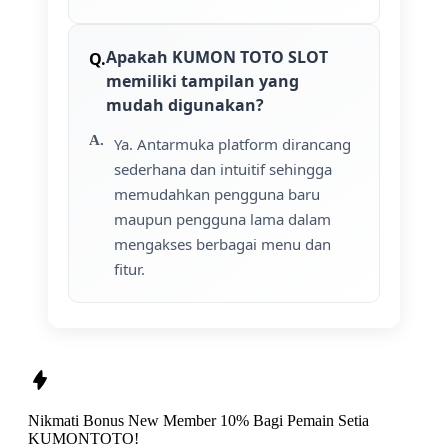
Apakah KUMON TOTO SLOT
memiliki tampilan yang
mudah digunakan?
Ya. Antarmuka platform dirancang
sederhana dan intuitif sehingga
memudahkan pengguna baru
maupun pengguna lama dalam
mengakses berbagai menu dan
fitur.
Nikmati
Bonus New Member 10%
Bagi Pemain Setia
KUMONTOTO!