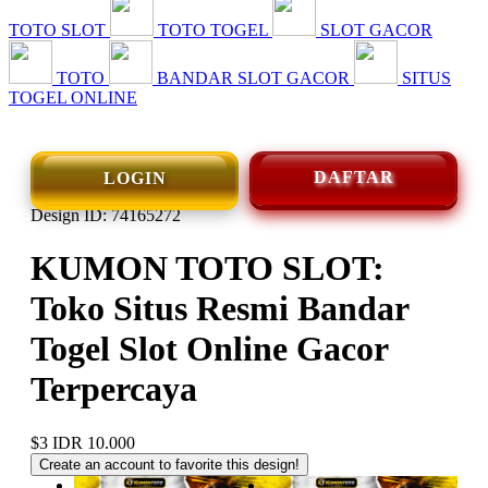
TOTO SLOT
TOTO TOGEL
SLOT GACOR
TOTO
BANDAR SLOT GACOR
SITUS
TOGEL ONLINE
DAFTAR
LOGIN
Design ID: 74165272
KUMON TOTO SLOT:
Toko Situs Resmi Bandar
Togel Slot Online Gacor
Terpercaya
$3
IDR 10.000
Create an account to favorite this design!