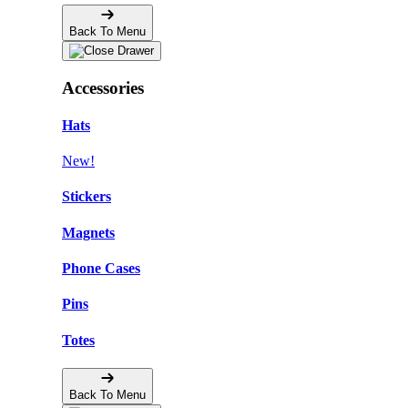
Back To Menu
Accessories
Hats
New!
Stickers
Magnets
Phone Cases
Pins
Totes
Back To Menu