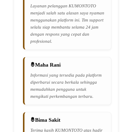
Layanan pelanggan KUMONTOTO
menjadi salah satu alasan saya nyaman
menggunakan platform ini. Tim support
selalu siap membantu selama 24 jam
dengan respons yang cepat dan
profesional.
Maha Rani
Informasi yang tersedia pada platform
diperbarui secara berkala sehingga
memudahkan pengguna untuk
mengikuti perkembangan terbaru.
Bima Sakit
Terima kasih KUMONTOTO atas hadir