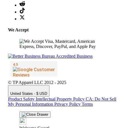
We Accept
© TP Apparel LLC 2012 - 2025
United States - $ USD
Product Safety
Intellectual Property Policy
CA: Do Not Sell
My Personal Information
Privacy Policy
Terms