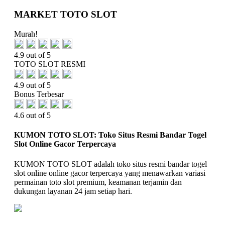
MARKET TOTO SLOT
Murah!
4.9 out of 5
TOTO SLOT RESMI
4.9 out of 5
Bonus Terbesar
4.6 out of 5
KUMON TOTO SLOT: Toko Situs Resmi Bandar Togel
Slot Online Gacor Terpercaya
KUMON TOTO SLOT adalah toko situs resmi bandar togel
slot online online gacor terpercaya yang menawarkan variasi
permainan toto slot premium, keamanan terjamin dan
dukungan layanan 24 jam setiap hari.