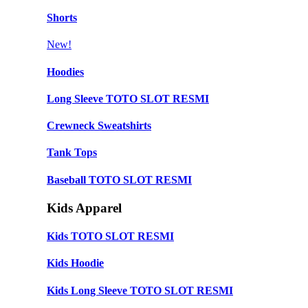
Shorts
New!
Hoodies
Long Sleeve TOTO SLOT RESMI
Crewneck Sweatshirts
Tank Tops
Baseball TOTO SLOT RESMI
Kids Apparel
Kids TOTO SLOT RESMI
Kids Hoodie
Kids Long Sleeve TOTO SLOT RESMI