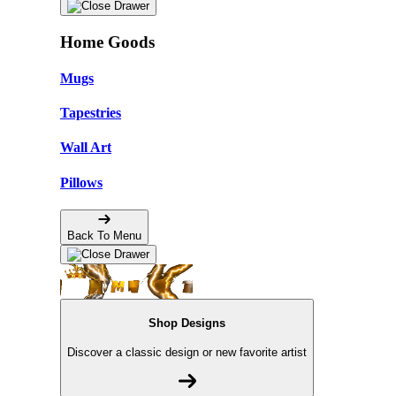
Home Goods
Mugs
Tapestries
Wall Art
Pillows
Back To Menu
Shop Designs
Discover a classic design or new favorite artist