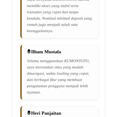
memiliki akses yang stabil serta
transaksi yang cepat dan tanpa
kendala. Nominal minimal deposit yang
ramah juga menjadi salah satu
keunggulannya.
Ilham Mustafa
Selama menggunakan KUMONTOTO,
saya merasakan situs yang mudah
dinavigasi, waktu loading yang cepat,
dan berbagai fitur yang membuat
pengalaman pengguna menjadi lebih
nyaman.
Heri Panjaitan