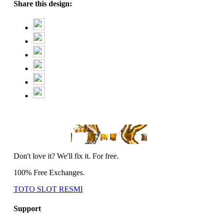
Share this design:
Don't love it? We'll fix it. For free.
100% Free Exchanges.
TOTO SLOT RESMI
Support