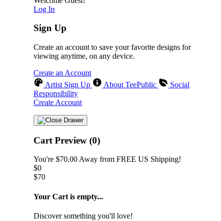
Welcome Guest!
Log In
Sign Up
Create an account to save your favorite designs for
viewing anytime, on any device.
Create an Account
Artist Sign Up
About TeePublic
Social
Responsibility
Create Account
Cart Preview (0)
You're
$70.00
Away from
FREE US Shipping!
$0
$70
Your Cart is empty...
Discover something you'll love!