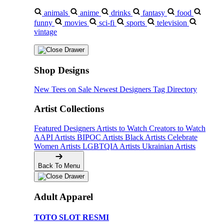
animals
anime
drinks
fantasy
food
funny
movies
sci-fi
sports
television
vintage
Shop Designs
New Tees on Sale
Newest Designers
Tag Directory
Artist Collections
Featured Designers
Artists to Watch
Creators to Watch
AAPI Artists
BIPOC Artists
Black Artists
Celebrate
Women Artists
LGBTQIA Artists
Ukrainian Artists
Back To Menu
Adult Apparel
TOTO SLOT RESMI