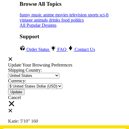
Browse All Topics
funny
music
anime
movies
television
sports
sci-fi
vintage
animals
drinks
food
politics
All Popular Designs
Support
Order Status
FAQ
Contact Us
Update Your Browsing Preferences
Shipping Country:
Currency:
Cancel
Katie:
5'10"
160