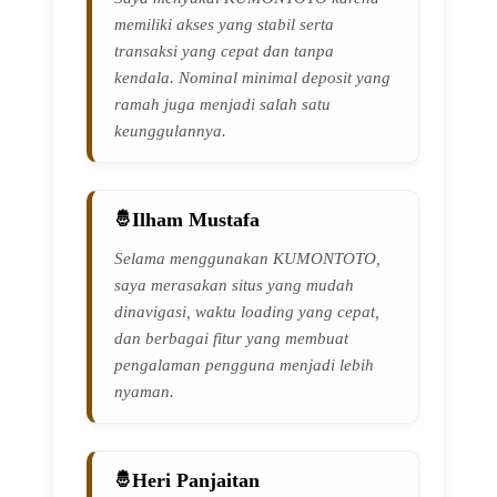
memiliki akses yang stabil serta
transaksi yang cepat dan tanpa
kendala. Nominal minimal deposit yang
ramah juga menjadi salah satu
keunggulannya.
Ilham Mustafa
Selama menggunakan KUMONTOTO,
saya merasakan situs yang mudah
dinavigasi, waktu loading yang cepat,
dan berbagai fitur yang membuat
pengalaman pengguna menjadi lebih
nyaman.
Heri Panjaitan