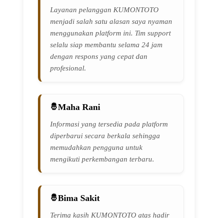
Layanan pelanggan KUMONTOTO
menjadi salah satu alasan saya nyaman
menggunakan platform ini. Tim support
selalu siap membantu selama 24 jam
dengan respons yang cepat dan
profesional.
Maha Rani
Informasi yang tersedia pada platform
diperbarui secara berkala sehingga
memudahkan pengguna untuk
mengikuti perkembangan terbaru.
Bima Sakit
Terima kasih KUMONTOTO atas hadir