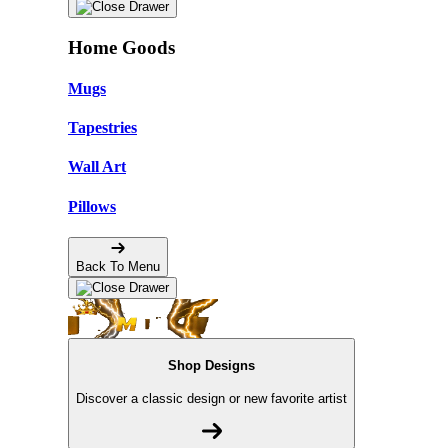
Home Goods
Mugs
Tapestries
Wall Art
Pillows
Back To Menu
Shop Designs
Discover a classic design or new favorite artist