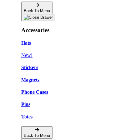
Back To Menu
Accessories
Hats
New!
Stickers
Magnets
Phone Cases
Pins
Totes
Back To Menu