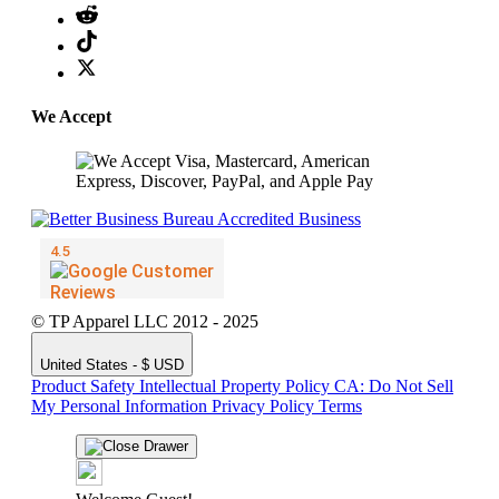
We Accept
© TP Apparel LLC 2012 - 2025
United States - $ USD
Product Safety
Intellectual Property Policy
CA: Do Not Sell
My Personal Information
Privacy Policy
Terms