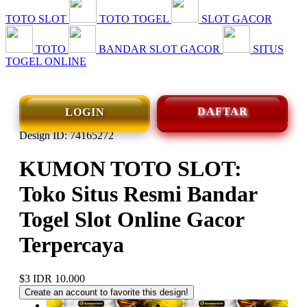
TOTO SLOT
TOTO TOGEL
SLOT GACOR
TOTO
BANDAR SLOT GACOR
SITUS
TOGEL ONLINE
DAFTAR
LOGIN
Design ID: 74165272
KUMON TOTO SLOT:
Toko Situs Resmi Bandar
Togel Slot Online Gacor
Terpercaya
$3
IDR 10.000
Create an account to favorite this design!