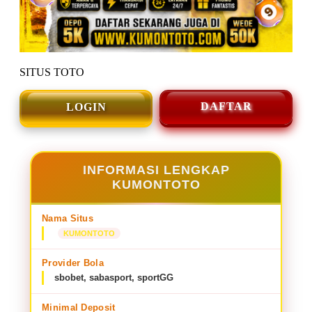
SITUS TOTO
DAFTAR
LOGIN
INFORMASI LENGKAP
KUMONTOTO
Nama Situs
KUMONTOTO
Provider Bola
sbobet, sabasport, sportGG
Minimal Deposit