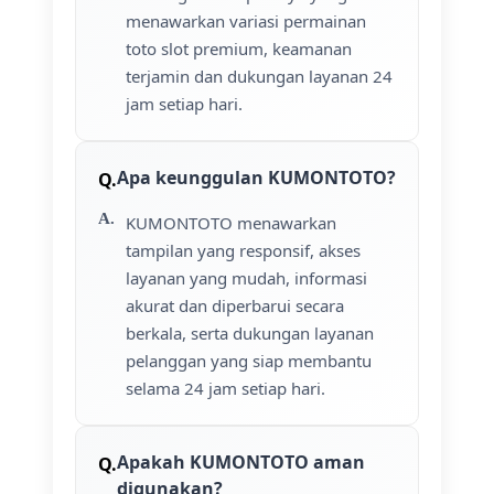
menawarkan variasi permainan
toto slot premium, keamanan
terjamin dan dukungan layanan 24
jam setiap hari.
Apa keunggulan KUMONTOTO?
KUMONTOTO menawarkan
tampilan yang responsif, akses
layanan yang mudah, informasi
akurat dan diperbarui secara
berkala, serta dukungan layanan
pelanggan yang siap membantu
selama 24 jam setiap hari.
Apakah KUMONTOTO aman
digunakan?