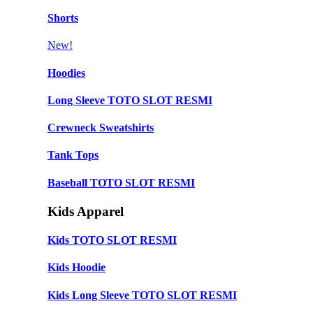
Shorts
New!
Hoodies
Long Sleeve TOTO SLOT RESMI
Crewneck Sweatshirts
Tank Tops
Baseball TOTO SLOT RESMI
Kids Apparel
Kids TOTO SLOT RESMI
Kids Hoodie
Kids Long Sleeve TOTO SLOT RESMI