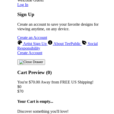
Welcome Guest!
Log In
Sign Up
Create an account to save your favorite designs for
viewing anytime, on any device.
Create an Account
Artist Sign Up
About TeePublic
Social
Responsibility
Create Account
Cart Preview (0)
You're
$70.00
Away from
FREE US Shipping!
$0
$70
Your Cart is empty...
Discover something you'll love!