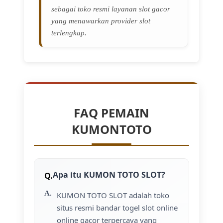
sebagai toko resmi layanan slot gacor
yang menawarkan provider slot
terlengkap.
FAQ PEMAIN
KUMONTOTO
Apa itu KUMON TOTO SLOT?
KUMON TOTO SLOT adalah toko
situs resmi bandar togel slot online
online gacor terpercaya yang