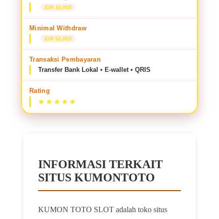
IDR 10,000
Minimal Withdraw
IDR 50,000
Transaksi Pembayaran
Transfer Bank Lokal • E-wallet • QRIS
Rating
INFORMASI TERKAIT
SITUS KUMONTOTO
KUMON TOTO SLOT adalah toko situs