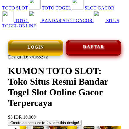
TOTO SLOT
TOTO TOGEL
SLOT GACOR
TOTO
BANDAR SLOT GACOR
SITUS
TOGEL ONLINE
DAFTAR
LOGIN
Design ID: 74165272
KUMON TOTO SLOT:
Toko Situs Resmi Bandar
Togel Slot Online Gacor
Terpercaya
$3
IDR 10.000
Create an account to favorite this design!