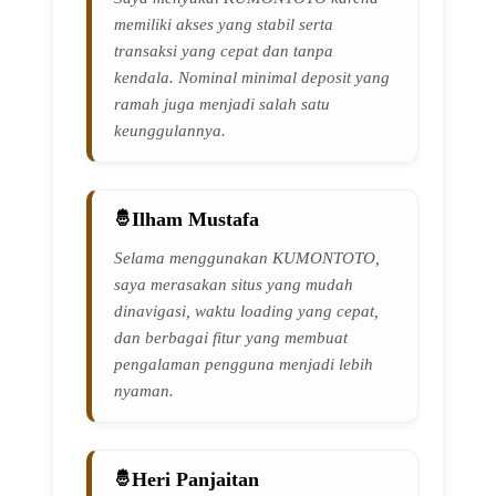
memiliki akses yang stabil serta
transaksi yang cepat dan tanpa
kendala. Nominal minimal deposit yang
ramah juga menjadi salah satu
keunggulannya.
Ilham Mustafa
Selama menggunakan KUMONTOTO,
saya merasakan situs yang mudah
dinavigasi, waktu loading yang cepat,
dan berbagai fitur yang membuat
pengalaman pengguna menjadi lebih
nyaman.
Heri Panjaitan