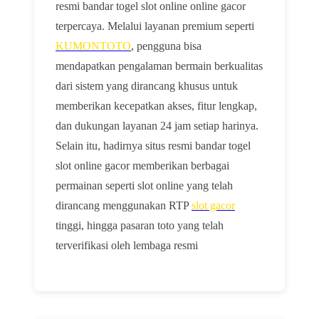
resmi bandar togel slot online online gacor
terpercaya. Melalui layanan premium seperti
KUMONTOTO
, pengguna bisa
mendapatkan pengalaman bermain berkualitas
dari sistem yang dirancang khusus untuk
memberikan kecepatkan akses, fitur lengkap,
dan dukungan layanan 24 jam setiap harinya.
Selain itu, hadirnya situs resmi bandar togel
slot online gacor memberikan berbagai
permainan seperti slot online yang telah
dirancang menggunakan RTP
slot gacor
tinggi, hingga pasaran toto yang telah
terverifikasi oleh lembaga resmi