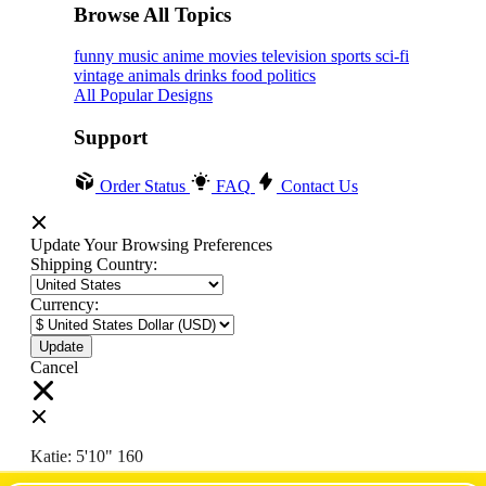
Browse All Topics
funny
music
anime
movies
television
sports
sci-fi
vintage
animals
drinks
food
politics
All Popular Designs
Support
Order Status
FAQ
Contact Us
Update Your Browsing Preferences
Shipping Country:
Currency:
Cancel
Katie:
5'10"
160