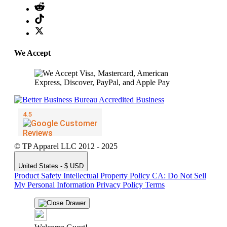
We Accept
© TP Apparel LLC 2012 - 2025
United States - $ USD
Product Safety
Intellectual Property Policy
CA: Do Not Sell
My Personal Information
Privacy Policy
Terms