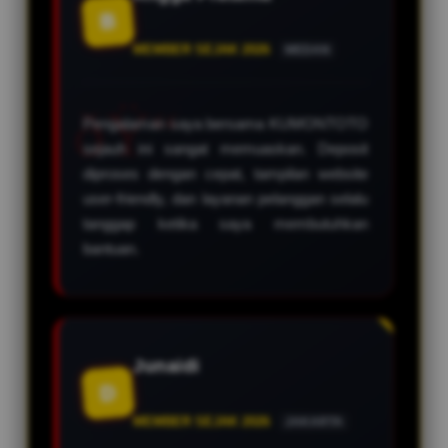
B
MEMBER SEJAK 2026
MEDAN
Pengalaman saya bersama KUMONTOTO
sejauh ini sangat memuaskan. Deposit
diproses dengan cepat, tampilan website
user-friendly, dan layanan pelanggan selalu
tanggap ketika saya membutuhkan
bantuan.
Junaidi
D
MEMBER SEJAK 2026
JAKARTA