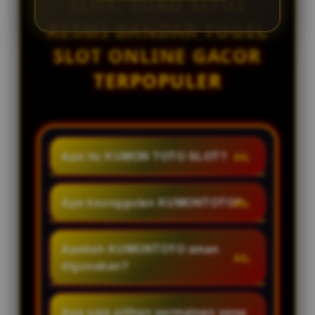
SLOT: TOKO SITUS
RESMI BANDAR TOGEL
SLOT ONLINE GACOR
TERPOPULER
Apa itu KUMON TOTO SLOT?
KUMON TOTO SLOT adalah toko
situs resmi bandar togel slot
Apa keunggulan KUMONTOTO?
online online gacor terpopuler
KUMONTOTO menawarkan
yang menawarkan variasi
tampilan yang responsif, akses
Apakah KUMONTOTO aman
permainan toto slot premium,
layanan yang mudah, informasi
digunakan?
keamanan terjamin dan
akurat dan diperbarui secara
dukungan layanan 24 jam setiap
Tentu, KUMONTOTO
berkala, serta dukungan layanan
hari.
mengutamakan keamanan sistem
Apa saja pilihan permainan yang