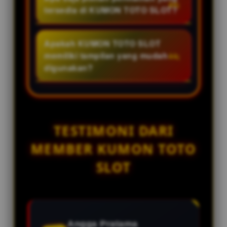
pelanggan yang siap membantu
dan privasi pengguna dengan
tersedia di KUMON TOTO SLOT?
selama 24 jam setiap hari.
menerapkan teknologi yang
KUMON TOTO SLOT menyediakan
dirancang untuk menjaga
berbagai kategori permainan
Apakah KUMON TOTO SLOT
stabilitas dan kenyamanan akses.
digital, termasuk toto slot,
memiliki tampilan yang mudah
pasaran toto togel, dan pilihan
digunakan?
permainan lainnya yang dapat
Ya. Antarmuka platform
diakses melalui satu akun..
dirancang sederhana dan intuitif
sehingga memudahkan
pengguna baru maupun
TESTIMONI DARI
pengguna lama dalam mengakses
MEMBER KUMON TOTO
berbagai menu dan fitur.
SLOT
Angga Pratama