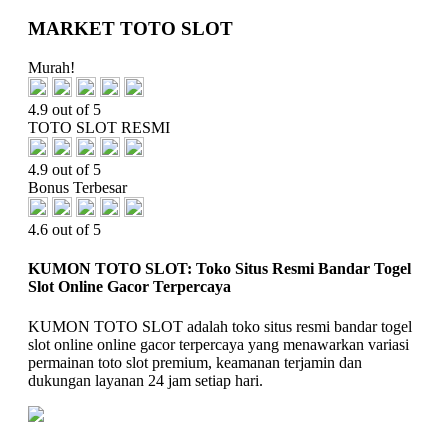
MARKET TOTO SLOT
Murah!
4.9 out of 5
TOTO SLOT RESMI
4.9 out of 5
Bonus Terbesar
4.6 out of 5
KUMON TOTO SLOT: Toko Situs Resmi Bandar Togel
Slot Online Gacor Terpercaya
KUMON TOTO SLOT adalah toko situs resmi bandar togel
slot online online gacor terpercaya yang menawarkan variasi
permainan toto slot premium, keamanan terjamin dan
dukungan layanan 24 jam setiap hari.