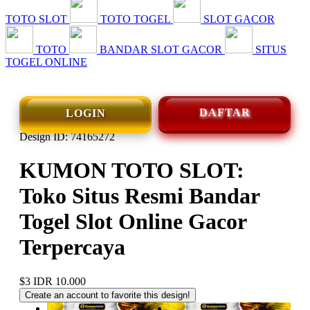
TOTO SLOT
TOTO TOGEL
SLOT GACOR
TOTO
BANDAR SLOT GACOR
SITUS
TOGEL ONLINE
DAFTAR
LOGIN
Design ID: 74165272
KUMON TOTO SLOT:
Toko Situs Resmi Bandar
Togel Slot Online Gacor
Terpercaya
$3
IDR 10.000
Create an account to favorite this design!