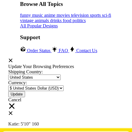
Browse All Topics
funny
music
anime
movies
television
sports
sci-fi
vintage
animals
drinks
food
politics
All Popular Designs
Support
Order Status
FAQ
Contact Us
Update Your Browsing Preferences
Shipping Country:
Currency:
Cancel
Katie:
5'10"
160