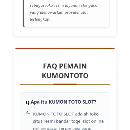
sebagai toko resmi layanan slot gacor
yang menawarkan provider slot
terlengkap.
FAQ PEMAIN
KUMONTOTO
Apa itu KUMON TOTO SLOT?
KUMON TOTO SLOT adalah toko
situs resmi bandar togel slot online
online gacor terpercaya yang