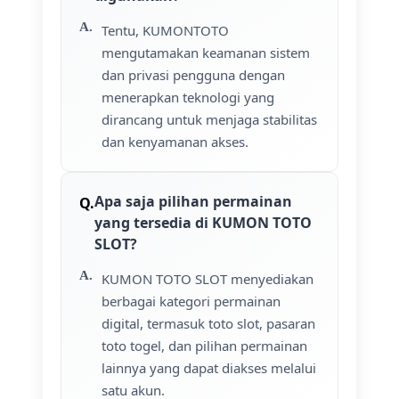
Tentu, KUMONTOTO
mengutamakan keamanan sistem
dan privasi pengguna dengan
menerapkan teknologi yang
dirancang untuk menjaga stabilitas
dan kenyamanan akses.
Apa saja pilihan permainan
yang tersedia di KUMON TOTO
SLOT?
KUMON TOTO SLOT menyediakan
berbagai kategori permainan
digital, termasuk toto slot, pasaran
toto togel, dan pilihan permainan
lainnya yang dapat diakses melalui
satu akun.