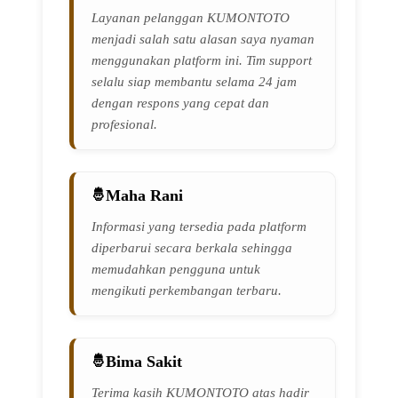
Layanan pelanggan KUMONTOTO
menjadi salah satu alasan saya nyaman
menggunakan platform ini. Tim support
selalu siap membantu selama 24 jam
dengan respons yang cepat dan
profesional.
Maha Rani
Informasi yang tersedia pada platform
diperbarui secara berkala sehingga
memudahkan pengguna untuk
mengikuti perkembangan terbaru.
Bima Sakit
Terima kasih KUMONTOTO atas hadir