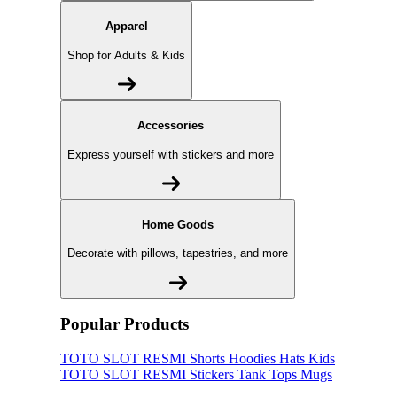
Apparel
Shop for Adults & Kids
Accessories
Express yourself with stickers and more
Home Goods
Decorate with pillows, tapestries, and more
Popular Products
TOTO SLOT RESMI
Shorts
Hoodies
Hats
Kids
TOTO SLOT RESMI
Stickers
Tank Tops
Mugs