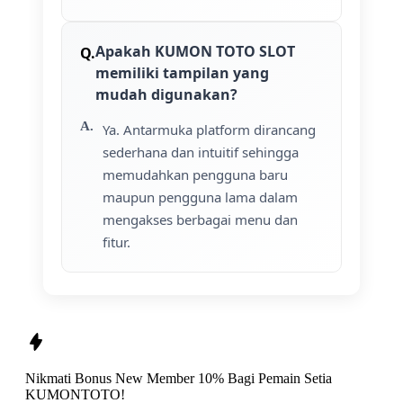
Apakah KUMON TOTO SLOT
memiliki tampilan yang
mudah digunakan?
Ya. Antarmuka platform dirancang
sederhana dan intuitif sehingga
memudahkan pengguna baru
maupun pengguna lama dalam
mengakses berbagai menu dan
fitur.
Nikmati
Bonus New Member 10%
Bagi Pemain Setia
KUMONTOTO!