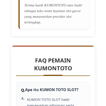
Terima kasih KUMONTOTO atas hadir
sebagai toko resmi layanan slot gacor
yang menawarkan provider slot
terlengkap.
FAQ PEMAIN
KUMONTOTO
Apa itu KUMON TOTO SLOT?
KUMON TOTO SLOT hadir
menawarkan informasi serta