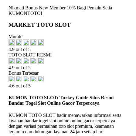
Nikmati
Bonus New Member 10%
Bagi Pemain Setia
KUMONTOTO!
MARKET TOTO SLOT
Murah!
4.9 out of 5
TOTO SLOT RESMI
4.9 out of 5
Bonus Terbesar
4.6 out of 5
KUMON TOTO SLOT: Turkey Guide Situs Resmi
Bandar Togel Slot Online Gacor Terpercaya
KUMON TOTO SLOT hadir menawarkan informasi serta
layanan bandar togel slot online online gacor terpercaya
dengan variasi permainan toto slot premium, keamanan
terjamin dan dukungan layanan 24 jam setiap hari.