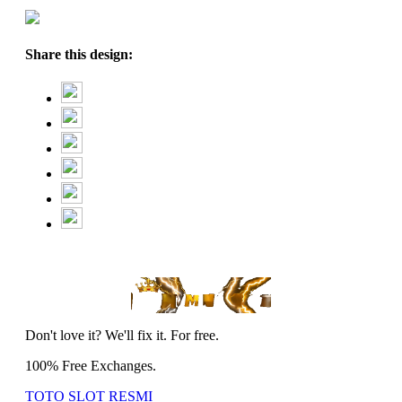
Share this design:
Don't love it? We'll fix it. For free.
100% Free Exchanges.
TOTO SLOT RESMI