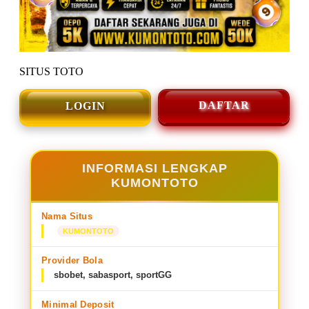
SITUS TOTO
DAFTAR
LOGIN
INFORMASI LENGKAP
KUMONTOTO
Nama Situs
KUMONTOTO
Provider Bola
sbobet, sabasport, sportGG
Minimal Deposit