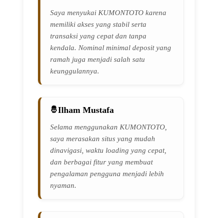
Saya menyukai KUMONTOTO karena
memiliki akses yang stabil serta
transaksi yang cepat dan tanpa
kendala. Nominal minimal deposit yang
ramah juga menjadi salah satu
keunggulannya.
Ilham Mustafa
Selama menggunakan KUMONTOTO,
saya merasakan situs yang mudah
dinavigasi, waktu loading yang cepat,
dan berbagai fitur yang membuat
pengalaman pengguna menjadi lebih
nyaman.