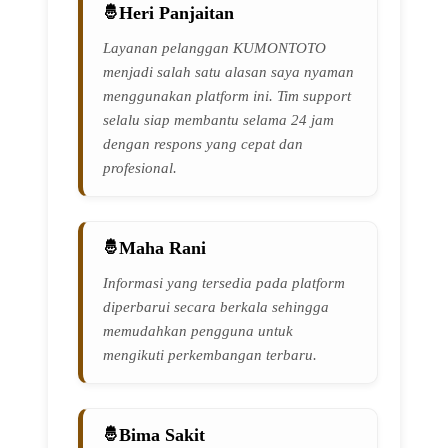
Heri Panjaitan
Layanan pelanggan KUMONTOTO
menjadi salah satu alasan saya nyaman
menggunakan platform ini. Tim support
selalu siap membantu selama 24 jam
dengan respons yang cepat dan
profesional.
Maha Rani
Informasi yang tersedia pada platform
diperbarui secara berkala sehingga
memudahkan pengguna untuk
mengikuti perkembangan terbaru.
Bima Sakit