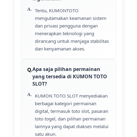
Tentu, KUMONTOTO
mengutamakan keamanan sistem
dan privasi pengguna dengan
menerapkan teknologi yang
dirancang untuk menjaga stabilitas
dan kenyamanan akses.
Apa saja pilihan permainan
yang tersedia di KUMON TOTO
SLOT?
KUMON TOTO SLOT menyediakan
berbagai kategori permainan
digital, termasuk toto slot, pasaran
toto togel, dan pilihan permainan
lainnya yang dapat diakses melalui
satu akun.