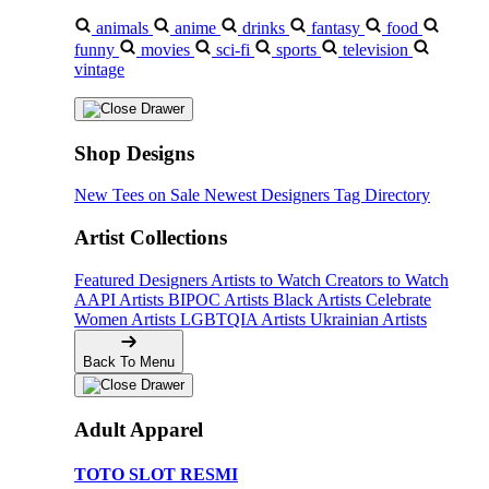
animals
anime
drinks
fantasy
food
funny
movies
sci-fi
sports
television
vintage
Shop Designs
New Tees on Sale
Newest Designers
Tag Directory
Artist Collections
Featured Designers
Artists to Watch
Creators to Watch
AAPI Artists
BIPOC Artists
Black Artists
Celebrate
Women Artists
LGBTQIA Artists
Ukrainian Artists
Back To Menu
Adult Apparel
TOTO SLOT RESMI