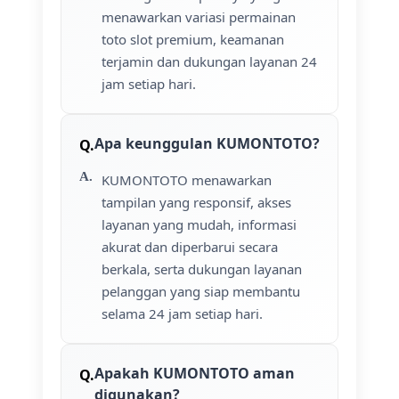
menawarkan variasi permainan
toto slot premium, keamanan
terjamin dan dukungan layanan 24
jam setiap hari.
Apa keunggulan KUMONTOTO?
KUMONTOTO menawarkan
tampilan yang responsif, akses
layanan yang mudah, informasi
akurat dan diperbarui secara
berkala, serta dukungan layanan
pelanggan yang siap membantu
selama 24 jam setiap hari.
Apakah KUMONTOTO aman
digunakan?