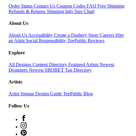
Order Status
Contact Us
Coupon Codes
FAQ
Free Shipping
Refunds & Returns
Shipping Info
Size Chart
About Us
About Us
Accessibility
Create a Dashery Store
Careers
Hire
an Artist
Social Responsibility
TeePublic Reviews
Explore
All Designs
Content Directory
Featured Artists
Newest
Designers
Newest SBOBET
Tag Directory
Artists
Artist Signup
Design Guide
TeePublic Blog
Follow Us