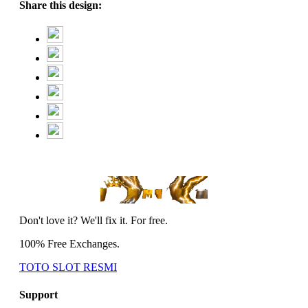
Share this design:
Don't love it? We'll fix it. For free.
100% Free Exchanges.
TOTO SLOT RESMI
Support