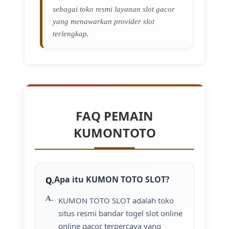
sebagai toko resmi layanan slot gacor
yang menawarkan provider slot
terlengkap.
FAQ PEMAIN
KUMONTOTO
Apa itu KUMON TOTO SLOT?
KUMON TOTO SLOT adalah toko
situs resmi bandar togel slot online
online gacor terpercaya yang