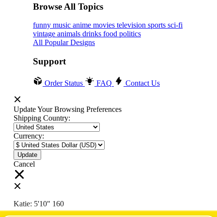
Browse All Topics
funny
music
anime
movies
television
sports
sci-fi
vintage
animals
drinks
food
politics
All Popular Designs
Support
Order Status
FAQ
Contact Us
Update Your Browsing Preferences
Shipping Country:
Currency:
Cancel
Katie:
5'10"
160