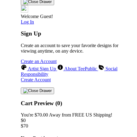
Welcome Guest!
Log In
Sign Up
Create an account to save your favorite designs for
viewing anytime, on any device.
Create an Account
Artist Sign Up
About TeePublic
Social
Responsibility
Create Account
Cart Preview (0)
You're
$70.00
Away from
FREE US Shipping!
$0
$70