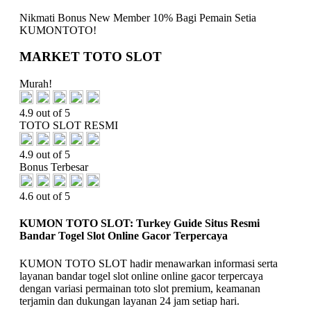
Nikmati
Bonus New Member 10%
Bagi Pemain Setia
KUMONTOTO!
MARKET TOTO SLOT
Murah!
4.9 out of 5
TOTO SLOT RESMI
4.9 out of 5
Bonus Terbesar
4.6 out of 5
KUMON TOTO SLOT: Turkey Guide Situs Resmi
Bandar Togel Slot Online Gacor Terpercaya
KUMON TOTO SLOT hadir menawarkan informasi serta
layanan bandar togel slot online online gacor terpercaya
dengan variasi permainan toto slot premium, keamanan
terjamin dan dukungan layanan 24 jam setiap hari.