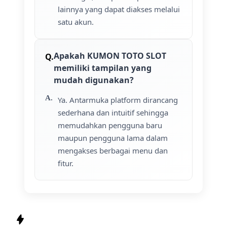
lainnya yang dapat diakses melalui
satu akun.
Apakah KUMON TOTO SLOT
memiliki tampilan yang
mudah digunakan?
Ya. Antarmuka platform dirancang
sederhana dan intuitif sehingga
memudahkan pengguna baru
maupun pengguna lama dalam
mengakses berbagai menu dan
fitur.