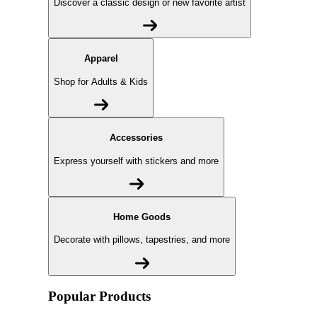
Discover a classic design or new favorite artist
Apparel
Shop for Adults & Kids
Accessories
Express yourself with stickers and more
Home Goods
Decorate with pillows, tapestries, and more
Popular Products