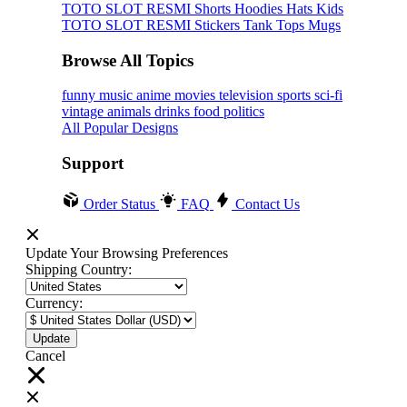
TOTO SLOT RESMI
Shorts
Hoodies
Hats
Kids
TOTO SLOT RESMI
Stickers
Tank Tops
Mugs
Browse All Topics
funny
music
anime
movies
television
sports
sci-fi
vintage
animals
drinks
food
politics
All Popular Designs
Support
Order Status
FAQ
Contact Us
Update Your Browsing Preferences
Shipping Country:
Currency:
Cancel