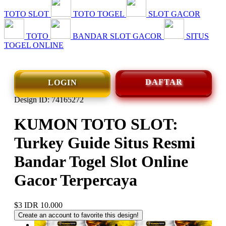
TOTO SLOT
TOTO TOGEL
SLOT GACOR
TOTO
BANDAR SLOT GACOR
SITUS
TOGEL ONLINE
DAFTAR
LOGIN
Design ID: 74165272
KUMON TOTO SLOT:
Turkey Guide Situs Resmi
Bandar Togel Slot Online
Gacor Terpercaya
$3
IDR 10.000
Create an account to favorite this design!