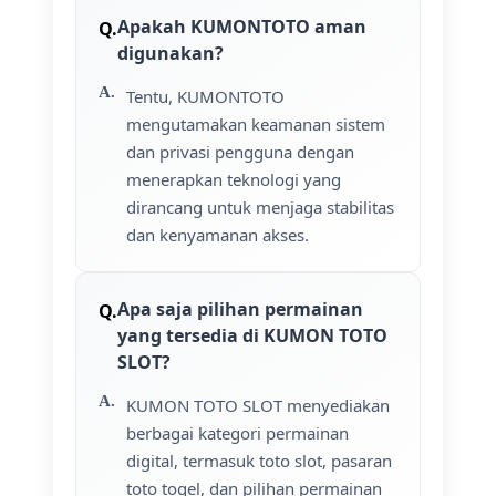
Apakah KUMONTOTO aman
digunakan?
Tentu, KUMONTOTO
mengutamakan keamanan sistem
dan privasi pengguna dengan
menerapkan teknologi yang
dirancang untuk menjaga stabilitas
dan kenyamanan akses.
Apa saja pilihan permainan
yang tersedia di KUMON TOTO
SLOT?
KUMON TOTO SLOT menyediakan
berbagai kategori permainan
digital, termasuk toto slot, pasaran
toto togel, dan pilihan permainan