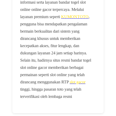
informasi serta layanan bandar togel slot
online online gacor terpercaya. Melalui
layanan premium seperti
KUMONTOTO
,
pengguna bisa mendapatkan pengalaman
bermain berkualitas dari sistem yang
dirancang khusus untuk memberikan
kecepatkan akses, fitur lengkap, dan
dukungan layanan 24 jam setiap harinya.
Selain itu, hadirnya situs resmi bandar togel
slot online gacor memberikan berbagai
permainan seperti slot online yang telah
dirancang menggunakan RTP
slot gacor
tinggi, hingga pasaran toto yang telah
terverifikasi oleh lembaga resmi