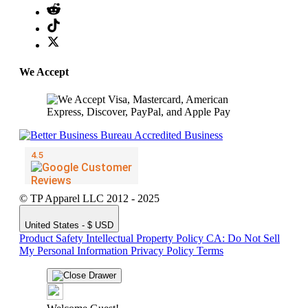
We Accept
© TP Apparel LLC 2012 - 2025
United States - $ USD
Product Safety
Intellectual Property Policy
CA: Do Not Sell
My Personal Information
Privacy Policy
Terms