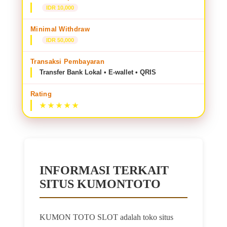
IDR 10,000
Minimal Withdraw
IDR 50,000
Transaksi Pembayaran
Transfer Bank Lokal • E-wallet • QRIS
Rating
INFORMASI TERKAIT
SITUS KUMONTOTO
KUMON TOTO SLOT adalah toko situs