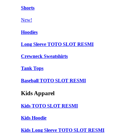
Shorts
New!
Hoodies
Long Sleeve TOTO SLOT RESMI
Crewneck Sweatshirts
Tank Tops
Baseball TOTO SLOT RESMI
Kids Apparel
Kids TOTO SLOT RESMI
Kids Hoodie
Kids Long Sleeve TOTO SLOT RESMI