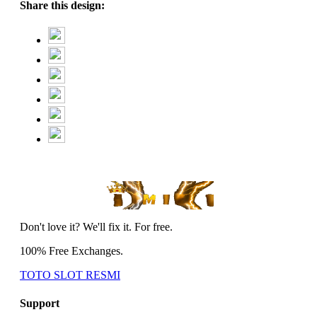
Share this design:
Don't love it? We'll fix it. For free.
100% Free Exchanges.
TOTO SLOT RESMI
Support