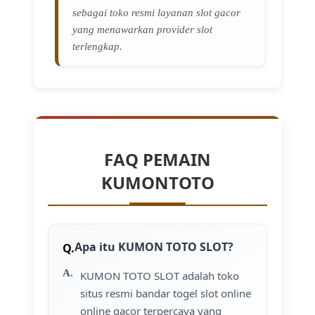
sebagai toko resmi layanan slot gacor
yang menawarkan provider slot
terlengkap.
FAQ PEMAIN
KUMONTOTO
Apa itu KUMON TOTO SLOT?
KUMON TOTO SLOT adalah toko
situs resmi bandar togel slot online
online gacor terpercaya yang