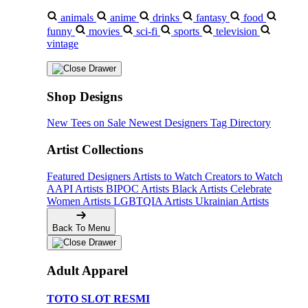
animals
anime
drinks
fantasy
food
funny
movies
sci-fi
sports
television
vintage
Shop Designs
New Tees on Sale
Newest Designers
Tag Directory
Artist Collections
Featured Designers
Artists to Watch
Creators to Watch
AAPI Artists
BIPOC Artists
Black Artists
Celebrate
Women Artists
LGBTQIA Artists
Ukrainian Artists
Back To Menu
Adult Apparel
TOTO SLOT RESMI