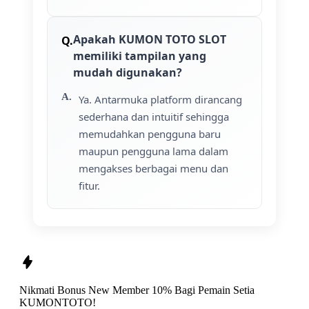
Apakah KUMON TOTO SLOT
memiliki tampilan yang
mudah digunakan?
Ya. Antarmuka platform dirancang
sederhana dan intuitif sehingga
memudahkan pengguna baru
maupun pengguna lama dalam
mengakses berbagai menu dan
fitur.
Nikmati
Bonus New Member 10%
Bagi Pemain Setia
KUMONTOTO!