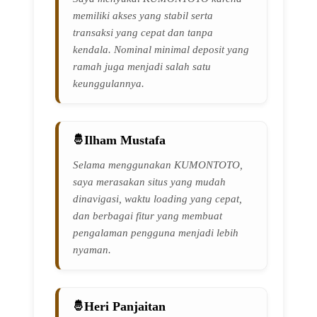
memiliki akses yang stabil serta
transaksi yang cepat dan tanpa
kendala. Nominal minimal deposit yang
ramah juga menjadi salah satu
keunggulannya.
Ilham Mustafa
Selama menggunakan KUMONTOTO,
saya merasakan situs yang mudah
dinavigasi, waktu loading yang cepat,
dan berbagai fitur yang membuat
pengalaman pengguna menjadi lebih
nyaman.
Heri Panjaitan