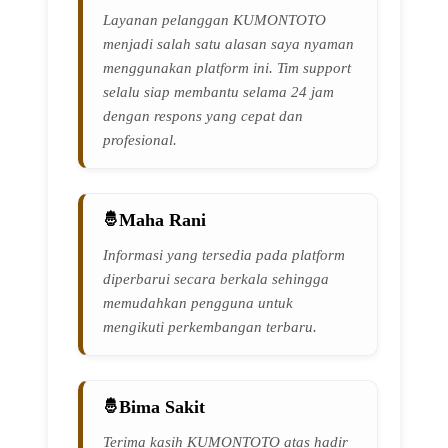
Layanan pelanggan KUMONTOTO
menjadi salah satu alasan saya nyaman
menggunakan platform ini. Tim support
selalu siap membantu selama 24 jam
dengan respons yang cepat dan
profesional.
Maha Rani
Informasi yang tersedia pada platform
diperbarui secara berkala sehingga
memudahkan pengguna untuk
mengikuti perkembangan terbaru.
Bima Sakit
Terima kasih KUMONTOTO atas hadir