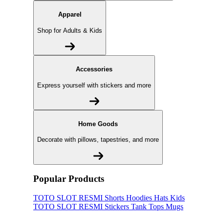
Apparel
Shop for Adults & Kids
Accessories
Express yourself with stickers and more
Home Goods
Decorate with pillows, tapestries, and more
Popular Products
TOTO SLOT RESMI
Shorts
Hoodies
Hats
Kids
TOTO SLOT RESMI
Stickers
Tank Tops
Mugs