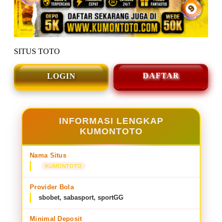
SITUS TOTO
DAFTAR
LOGIN
INFORMASI LENGKAP
KUMONTOTO
Nama Situs
KUMONTOTO
Provider Bola
sbobet, sabasport, sportGG
Minimal Deposit