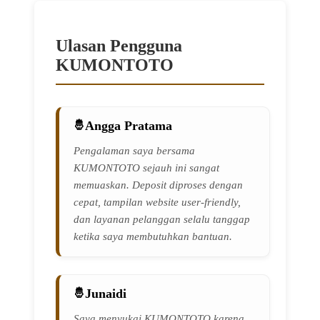
Ulasan Pengguna
KUMONTOTO
Angga Pratama
Pengalaman saya bersama
KUMONTOTO sejauh ini sangat
memuaskan. Deposit diproses dengan
cepat, tampilan website user-friendly,
dan layanan pelanggan selalu tanggap
ketika saya membutuhkan bantuan.
Junaidi
Saya menyukai KUMONTOTO karena