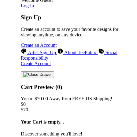
Welcome Guest!
Log In
Sign Up
Create an account to save your favorite designs for
viewing anytime, on any device.
Create an Account
Artist Sign Up
About TeePublic
Social
Responsibility
Create Account
Cart Preview (0)
You're
$70.00
Away from
FREE US Shipping!
$0
$70
Your Cart is empty...
Discover something you'll love!