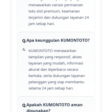
menawarkan variasi permainan
toto slot premium, keamanan
terjamin dan dukungan layanan 24
jam setiap hari.
Apa keunggulan KUMONTOTO?
KUMONTOTO menawarkan
tampilan yang responsif, akses
layanan yang mudah, informasi
akurat dan diperbarui secara
berkala, serta dukungan layanan
pelanggan yang siap membantu
selama 24 jam setiap hari.
Apakah KUMONTOTO aman
digunakan?