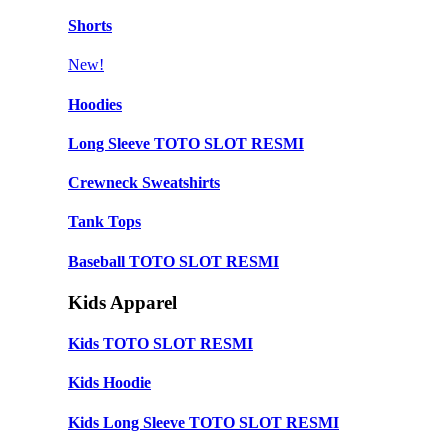
Shorts
New!
Hoodies
Long Sleeve TOTO SLOT RESMI
Crewneck Sweatshirts
Tank Tops
Baseball TOTO SLOT RESMI
Kids Apparel
Kids TOTO SLOT RESMI
Kids Hoodie
Kids Long Sleeve TOTO SLOT RESMI