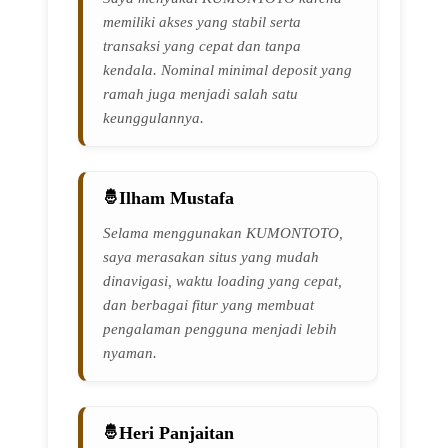
memiliki akses yang stabil serta
transaksi yang cepat dan tanpa
kendala. Nominal minimal deposit yang
ramah juga menjadi salah satu
keunggulannya.
Ilham Mustafa
Selama menggunakan KUMONTOTO,
saya merasakan situs yang mudah
dinavigasi, waktu loading yang cepat,
dan berbagai fitur yang membuat
pengalaman pengguna menjadi lebih
nyaman.
Heri Panjaitan