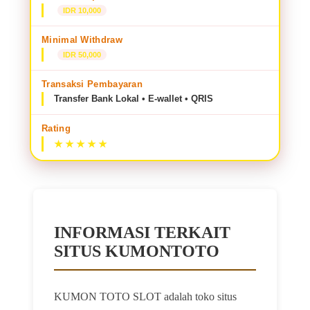
IDR 10,000
Minimal Withdraw
IDR 50,000
Transaksi Pembayaran
Transfer Bank Lokal • E-wallet • QRIS
Rating
INFORMASI TERKAIT
SITUS KUMONTOTO
KUMON TOTO SLOT adalah toko situs