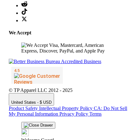
We Accept
© TP Apparel LLC 2012 - 2025
United States - $ USD
Product Safety
Intellectual Property Policy
CA: Do Not Sell
My Personal Information
Privacy Policy
Terms