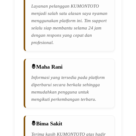
Layanan pelanggan KUMONTOTO
menjadi salah satu alasan saya nyaman
menggunakan platform ini. Tim support
selalu siap membantu selama 24 jam
dengan respons yang cepat dan
profesional.
Maha Rani
Informasi yang tersedia pada platform
diperbarui secara berkala sehingga
memudahkan pengguna untuk
mengikuti perkembangan terbaru.
Bima Sakit
Terima kasih KUMONTOTO atas hadir