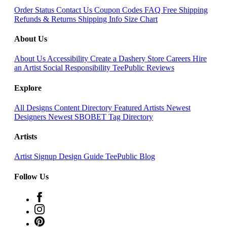
Order Status
Contact Us
Coupon Codes
FAQ
Free Shipping
Refunds & Returns
Shipping Info
Size Chart
About Us
About Us
Accessibility
Create a Dashery Store
Careers
Hire
an Artist
Social Responsibility
TeePublic Reviews
Explore
All Designs
Content Directory
Featured Artists
Newest
Designers
Newest SBOBET
Tag Directory
Artists
Artist Signup
Design Guide
TeePublic Blog
Follow Us