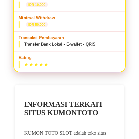
IDR 10,000
Minimal Withdraw
IDR 50,000
Transaksi Pembayaran
Transfer Bank Lokal • E-wallet • QRIS
Rating
INFORMASI TERKAIT
SITUS KUMONTOTO
KUMON TOTO SLOT adalah toko situs