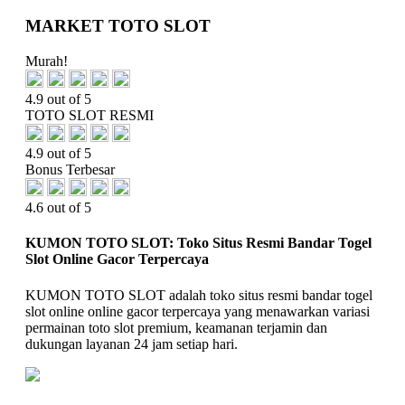
MARKET TOTO SLOT
Murah!
4.9 out of 5
TOTO SLOT RESMI
4.9 out of 5
Bonus Terbesar
4.6 out of 5
KUMON TOTO SLOT: Toko Situs Resmi Bandar Togel
Slot Online Gacor Terpercaya
KUMON TOTO SLOT adalah toko situs resmi bandar togel
slot online online gacor terpercaya yang menawarkan variasi
permainan toto slot premium, keamanan terjamin dan
dukungan layanan 24 jam setiap hari.