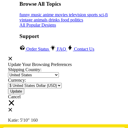
Browse All Topics
funny
music
anime
movies
television
sports
sci-fi
vintage
animals
drinks
food
politics
All Popular Designs
Support
Order Status
FAQ
Contact Us
Update Your Browsing Preferences
Shipping Country:
Currency:
Cancel
Katie:
5'10"
160