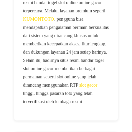
resmi bandar togel slot online online gacor
terpercaya. Melalui layanan premium seperti
KUMONTOTO
, pengguna bisa
mendapatkan pengalaman bermain berkualitas
dari sistem yang dirancang khusus untuk
memberikan kecepatkan akses, fitur lengkap,
dan dukungan layanan 24 jam setiap harinya.
Selain itu, hadirnya situs resmi bandar togel
slot online gacor memberikan berbagai
permainan seperti slot online yang telah
dirancang menggunakan RTP
slot gacor
tinggi, hingga pasaran toto yang telah
terverifikasi oleh lembaga resmi