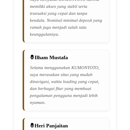
memiliki akses yang stabil serta
transaksi yang cepat dan tanpa
kendala. Nominal minimal deposit yang
ramah juga menjadi salah satu
keunggulannya.
Ilham Mustafa
Selama menggunakan KUMONTOTO,
saya merasakan situs yang mudah
dinavigasi, waktu loading yang cepat,
dan berbagai fitur yang membuat
pengalaman pengguna menjadi lebih
nyaman.
Heri Panjaitan