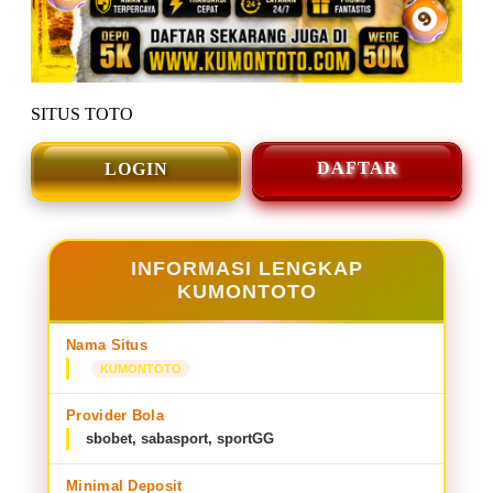
SITUS TOTO
DAFTAR
LOGIN
INFORMASI LENGKAP
KUMONTOTO
Nama Situs
KUMONTOTO
Provider Bola
sbobet, sabasport, sportGG
Minimal Deposit