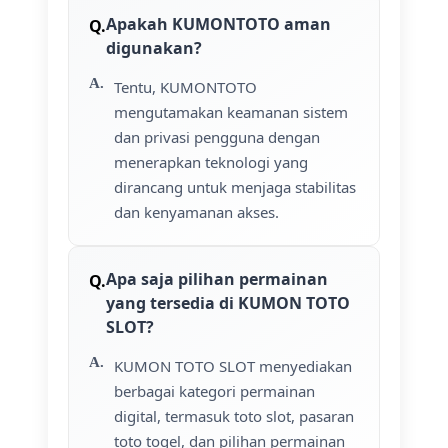
Apakah KUMONTOTO aman
digunakan?
Tentu, KUMONTOTO
mengutamakan keamanan sistem
dan privasi pengguna dengan
menerapkan teknologi yang
dirancang untuk menjaga stabilitas
dan kenyamanan akses.
Apa saja pilihan permainan
yang tersedia di KUMON TOTO
SLOT?
KUMON TOTO SLOT menyediakan
berbagai kategori permainan
digital, termasuk toto slot, pasaran
toto togel, dan pilihan permainan