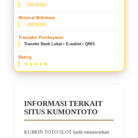
IDR 10,000
Minimal Withdraw
IDR 50,000
Transaksi Pembayaran
Transfer Bank Lokal • E-wallet • QRIS
Rating
INFORMASI TERKAIT
SITUS KUMONTOTO
KUMON TOTO SLOT hadir menawarkan