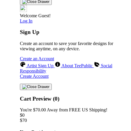
Welcome Guest!
Log In
Sign Up
Create an account to save your favorite designs for
viewing anytime, on any device.
Create an Account
Artist Sign Up
About TeePublic
Social
Responsibility
Create Account
Cart Preview (0)
You're
$70.00
Away from
FREE US Shipping!
$0
$70