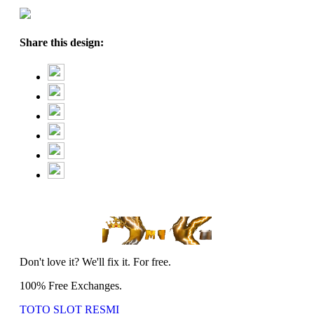
Share this design:
Don't love it? We'll fix it. For free.
100% Free Exchanges.
TOTO SLOT RESMI