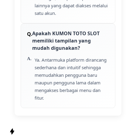
lainnya yang dapat diakses melalui
satu akun.
Apakah KUMON TOTO SLOT
memiliki tampilan yang
mudah digunakan?
Ya. Antarmuka platform dirancang
sederhana dan intuitif sehingga
memudahkan pengguna baru
maupun pengguna lama dalam
mengakses berbagai menu dan
fitur.