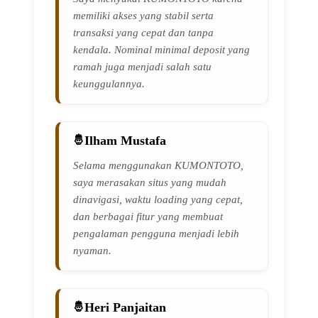
memiliki akses yang stabil serta
transaksi yang cepat dan tanpa
kendala. Nominal minimal deposit yang
ramah juga menjadi salah satu
keunggulannya.
Ilham Mustafa
Selama menggunakan KUMONTOTO,
saya merasakan situs yang mudah
dinavigasi, waktu loading yang cepat,
dan berbagai fitur yang membuat
pengalaman pengguna menjadi lebih
nyaman.
Heri Panjaitan