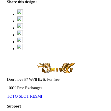
Share this design:
Don't love it? We'll fix it. For free.
100% Free Exchanges.
TOTO SLOT RESMI
Support