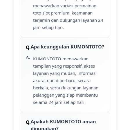
menawarkan variasi permainan
toto slot premium, keamanan
terjamin dan dukungan layanan 24
jam setiap hari.
Apa keunggulan KUMONTOTO?
KUMONTOTO menawarkan
tampilan yang responsif, akses
layanan yang mudah, informasi
akurat dan diperbarui secara
berkala, serta dukungan layanan
pelanggan yang siap membantu
selama 24 jam setiap hari.
Apakah KUMONTOTO aman
digunakan?