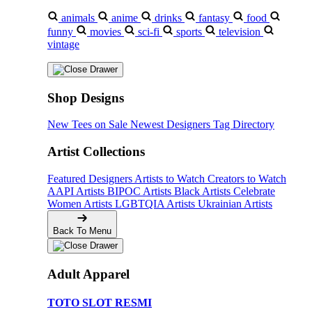
animals
anime
drinks
fantasy
food
funny
movies
sci-fi
sports
television
vintage
Shop Designs
New Tees on Sale
Newest Designers
Tag Directory
Artist Collections
Featured Designers
Artists to Watch
Creators to Watch
AAPI Artists
BIPOC Artists
Black Artists
Celebrate
Women Artists
LGBTQIA Artists
Ukrainian Artists
Back To Menu
Adult Apparel
TOTO SLOT RESMI