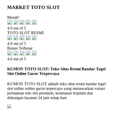
MARKET TOTO SLOT
Murah!
4.9 out of 5
TOTO SLOT RESMI
4.9 out of 5
Bonus Terbesar
4.6 out of 5
KUMON TOTO SLOT: Toko Situs Resmi Bandar Togel
Slot Online Gacor Terpercaya
KUMON TOTO SLOT adalah toko situs resmi bandar togel
slot online online gacor terpercaya yang menawarkan variasi
permainan toto slot premium, keamanan terjamin dan
dukungan layanan 24 jam setiap hari.