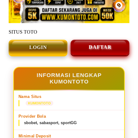
SITUS TOTO
DAFTAR
LOGIN
INFORMASI LENGKAP
KUMONTOTO
Nama Situs
KUMONTOTO
Provider Bola
sbobet, sabasport, sportGG
Minimal Deposit