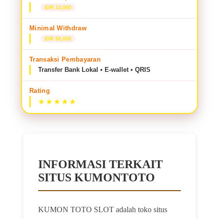
IDR 10,000
Minimal Withdraw
IDR 50,000
Transaksi Pembayaran
Transfer Bank Lokal • E-wallet • QRIS
Rating
INFORMASI TERKAIT
SITUS KUMONTOTO
KUMON TOTO SLOT adalah toko situs