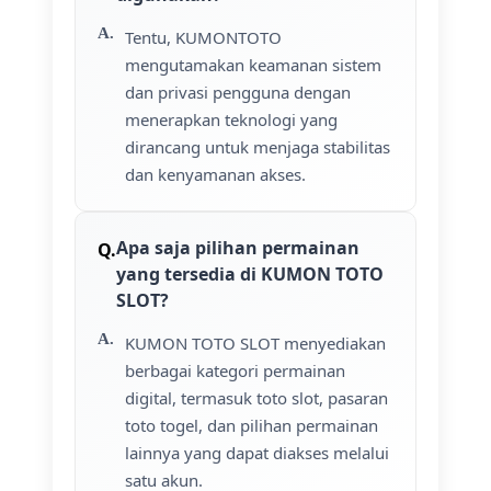
Tentu, KUMONTOTO
mengutamakan keamanan sistem
dan privasi pengguna dengan
menerapkan teknologi yang
dirancang untuk menjaga stabilitas
dan kenyamanan akses.
Apa saja pilihan permainan
yang tersedia di KUMON TOTO
SLOT?
KUMON TOTO SLOT menyediakan
berbagai kategori permainan
digital, termasuk toto slot, pasaran
toto togel, dan pilihan permainan
lainnya yang dapat diakses melalui
satu akun.