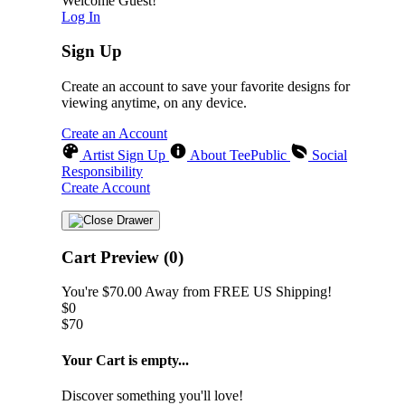
Welcome Guest!
Log In
Sign Up
Create an account to save your favorite designs for
viewing anytime, on any device.
Create an Account
Artist Sign Up
About TeePublic
Social
Responsibility
Create Account
Cart Preview (0)
You're
$70.00
Away from
FREE US Shipping!
$0
$70
Your Cart is empty...
Discover something you'll love!