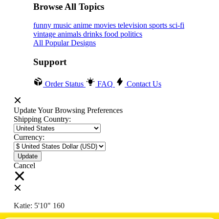
Browse All Topics
funny
music
anime
movies
television
sports
sci-fi
vintage
animals
drinks
food
politics
All Popular Designs
Support
Order Status
FAQ
Contact Us
Update Your Browsing Preferences
Shipping Country:
Currency:
Cancel
Katie:
5'10"
160