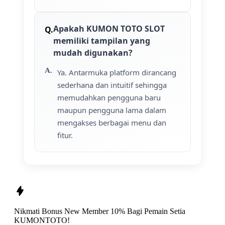
Apakah KUMON TOTO SLOT
memiliki tampilan yang
mudah digunakan?
Ya. Antarmuka platform dirancang
sederhana dan intuitif sehingga
memudahkan pengguna baru
maupun pengguna lama dalam
mengakses berbagai menu dan
fitur.
Nikmati
Bonus New Member 10%
Bagi Pemain Setia
KUMONTOTO!