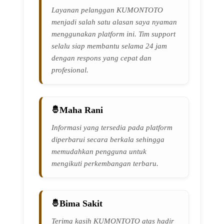
Layanan pelanggan KUMONTOTO
menjadi salah satu alasan saya nyaman
menggunakan platform ini. Tim support
selalu siap membantu selama 24 jam
dengan respons yang cepat dan
profesional.
Maha Rani
Informasi yang tersedia pada platform
diperbarui secara berkala sehingga
memudahkan pengguna untuk
mengikuti perkembangan terbaru.
Bima Sakit
Terima kasih KUMONTOTO atas hadir