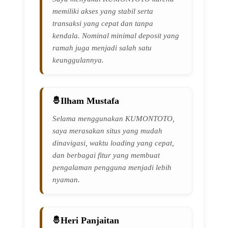
memiliki akses yang stabil serta
transaksi yang cepat dan tanpa
kendala. Nominal minimal deposit yang
ramah juga menjadi salah satu
keunggulannya.
Ilham Mustafa
Selama menggunakan KUMONTOTO,
saya merasakan situs yang mudah
dinavigasi, waktu loading yang cepat,
dan berbagai fitur yang membuat
pengalaman pengguna menjadi lebih
nyaman.
Heri Panjaitan