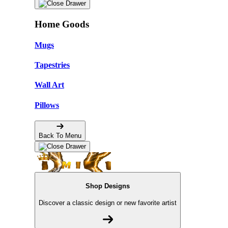
Home Goods
Mugs
Tapestries
Wall Art
Pillows
Back To Menu
Shop Designs
Discover a classic design or new favorite artist