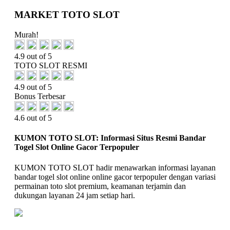
MARKET TOTO SLOT
Murah!
4.9 out of 5
TOTO SLOT RESMI
4.9 out of 5
Bonus Terbesar
4.6 out of 5
KUMON TOTO SLOT: Informasi Situs Resmi Bandar
Togel Slot Online Gacor Terpopuler
KUMON TOTO SLOT hadir menawarkan informasi layanan
bandar togel slot online online gacor terpopuler dengan variasi
permainan toto slot premium, keamanan terjamin dan
dukungan layanan 24 jam setiap hari.