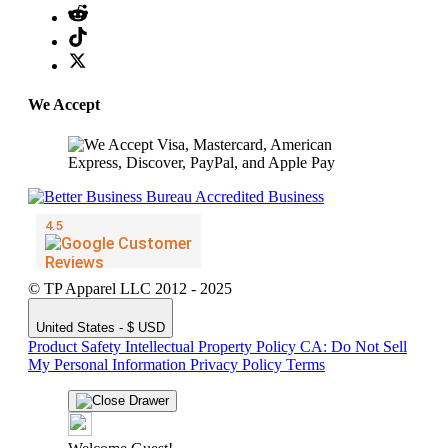
We Accept
© TP Apparel LLC 2012 - 2025
United States - $ USD
Product Safety
Intellectual Property Policy
CA: Do Not Sell
My Personal Information
Privacy Policy
Terms