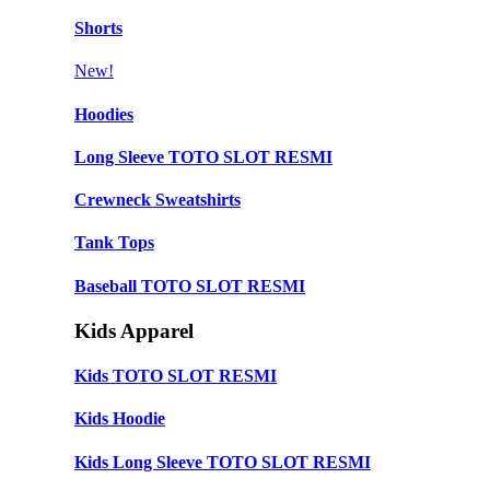
Shorts
New!
Hoodies
Long Sleeve TOTO SLOT RESMI
Crewneck Sweatshirts
Tank Tops
Baseball TOTO SLOT RESMI
Kids Apparel
Kids TOTO SLOT RESMI
Kids Hoodie
Kids Long Sleeve TOTO SLOT RESMI