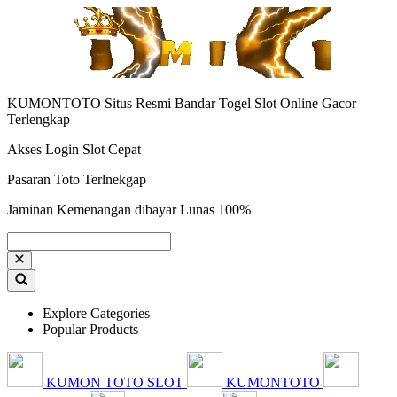
KUMONTOTO Situs Resmi Bandar Togel Slot Online Gacor
Terlengkap
Akses Login Slot Cepat
Pasaran Toto Terlnekgap
Jaminan Kemenangan dibayar Lunas 100%
Explore Categories
Popular Products
KUMON TOTO SLOT
KUMONTOTO