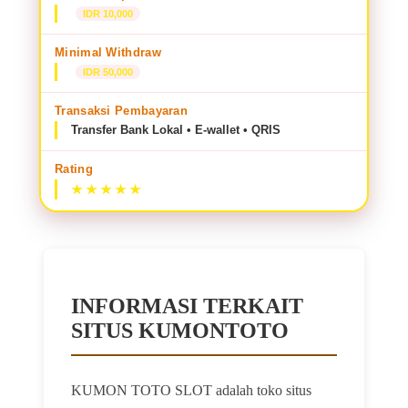
IDR 10,000
Minimal Withdraw
IDR 50,000
Transaksi Pembayaran
Transfer Bank Lokal • E-wallet • QRIS
Rating
INFORMASI TERKAIT
SITUS KUMONTOTO
KUMON TOTO SLOT adalah toko situs