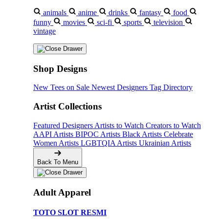
animals
anime
drinks
fantasy
food
funny
movies
sci-fi
sports
television
vintage
Shop Designs
New Tees on Sale
Newest Designers
Tag Directory
Artist Collections
Featured Designers
Artists to Watch
Creators to Watch
AAPI Artists
BIPOC Artists
Black Artists
Celebrate
Women Artists
LGBTQIA Artists
Ukrainian Artists
Back To Menu
Adult Apparel
TOTO SLOT RESMI