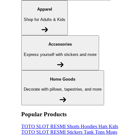
Apparel
Shop for Adults & Kids
Accessories
Express yourself with stickers and more
Home Goods
Decorate with pillows, tapestries, and more
Popular Products
TOTO SLOT RESMI
Shorts
Hoodies
Hats
Kids
TOTO SLOT RESMI
Stickers
Tank Tops
Mugs