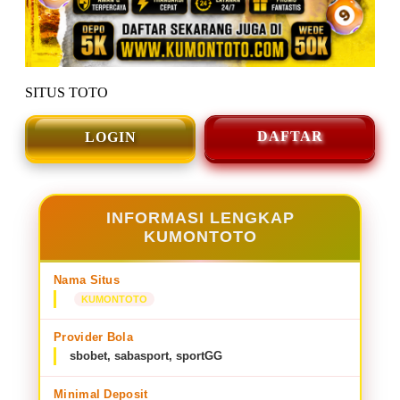
SITUS TOTO
DAFTAR
LOGIN
INFORMASI LENGKAP
KUMONTOTO
Nama Situs
KUMONTOTO
Provider Bola
sbobet, sabasport, sportGG
Minimal Deposit