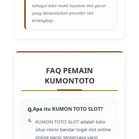
sebagai toko resmi layanan slot gacor
yang menawarkan provider slot
terlengkap.
FAQ PEMAIN
KUMONTOTO
Apa itu KUMON TOTO SLOT?
KUMON TOTO SLOT adalah toko
situs resmi bandar togel slot online
online gacor terpercaya yang