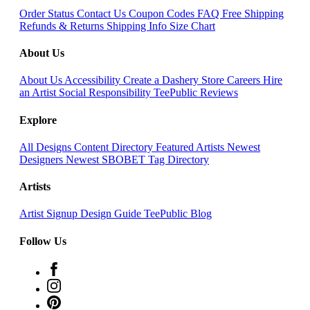
Order Status
Contact Us
Coupon Codes
FAQ
Free Shipping
Refunds & Returns
Shipping Info
Size Chart
About Us
About Us
Accessibility
Create a Dashery Store
Careers
Hire
an Artist
Social Responsibility
TeePublic Reviews
Explore
All Designs
Content Directory
Featured Artists
Newest
Designers
Newest SBOBET
Tag Directory
Artists
Artist Signup
Design Guide
TeePublic Blog
Follow Us