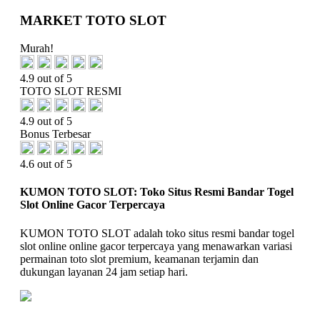
MARKET TOTO SLOT
Murah!
4.9 out of 5
TOTO SLOT RESMI
4.9 out of 5
Bonus Terbesar
4.6 out of 5
KUMON TOTO SLOT: Toko Situs Resmi Bandar Togel
Slot Online Gacor Terpercaya
KUMON TOTO SLOT adalah toko situs resmi bandar togel
slot online online gacor terpercaya yang menawarkan variasi
permainan toto slot premium, keamanan terjamin dan
dukungan layanan 24 jam setiap hari.