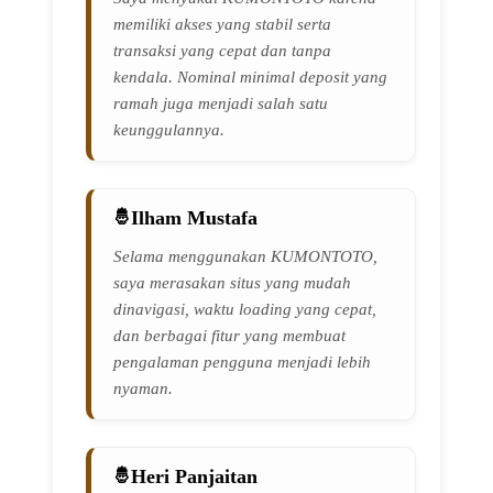
memiliki akses yang stabil serta
transaksi yang cepat dan tanpa
kendala. Nominal minimal deposit yang
ramah juga menjadi salah satu
keunggulannya.
Ilham Mustafa
Selama menggunakan KUMONTOTO,
saya merasakan situs yang mudah
dinavigasi, waktu loading yang cepat,
dan berbagai fitur yang membuat
pengalaman pengguna menjadi lebih
nyaman.
Heri Panjaitan