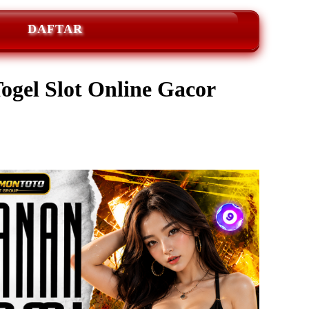
DAFTAR
el Slot Online Gacor