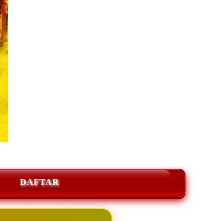
DAFTAR