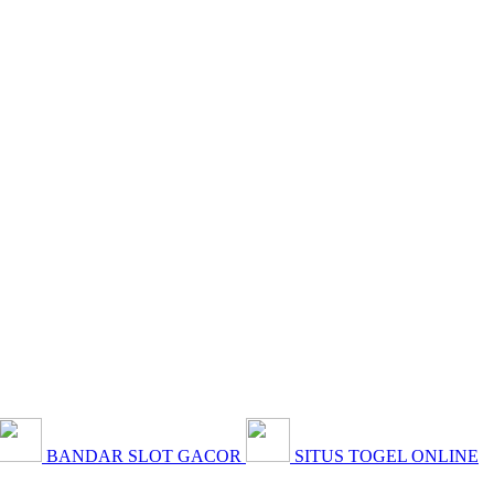
BANDAR SLOT GACOR
SITUS TOGEL ONLINE