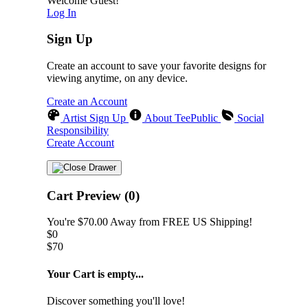
Welcome Guest!
Log In
Sign Up
Create an account to save your favorite designs for
viewing anytime, on any device.
Create an Account
Artist Sign Up
About TeePublic
Social
Responsibility
Create Account
Cart Preview (0)
You're
$70.00
Away from
FREE US Shipping!
$0
$70
Your Cart is empty...
Discover something you'll love!