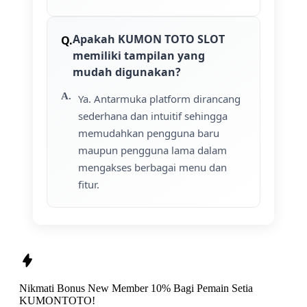
Apakah KUMON TOTO SLOT
memiliki tampilan yang
mudah digunakan?
Ya. Antarmuka platform dirancang
sederhana dan intuitif sehingga
memudahkan pengguna baru
maupun pengguna lama dalam
mengakses berbagai menu dan
fitur.
Nikmati
Bonus New Member 10%
Bagi Pemain Setia
KUMONTOTO!