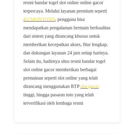
resmi bandar togel slot online online gacor
terpercaya. Melalui layanan premium seperti
KUMONTOTO
, pengguna bisa
mendapatkan pengalaman bermain berkualitas
dari sistem yang dirancang khusus untuk
memberikan kecepatkan akses, fitur lengkap,
dan dukungan layanan 24 jam setiap harinya.
Selain itu, hadirnya situs resmi bandar togel
slot online gacor memberikan berbagai
permainan seperti slot online yang telah
dirancang menggunakan RTP
slot gacor
tinggi, hingga pasaran toto yang telah
terverifikasi oleh lembaga resmi