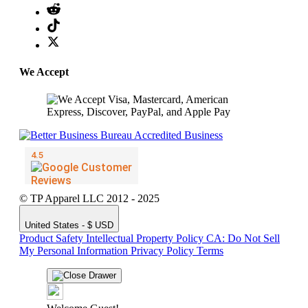
We Accept
© TP Apparel LLC 2012 - 2025
United States - $ USD
Product Safety
Intellectual Property Policy
CA: Do Not Sell
My Personal Information
Privacy Policy
Terms