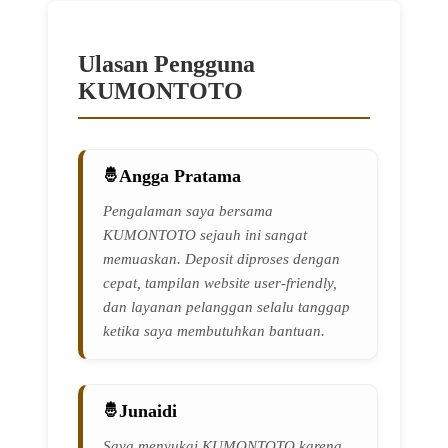
Ulasan Pengguna
KUMONTOTO
Angga Pratama
Pengalaman saya bersama
KUMONTOTO sejauh ini sangat
memuaskan. Deposit diproses dengan
cepat, tampilan website user-friendly,
dan layanan pelanggan selalu tanggap
ketika saya membutuhkan bantuan.
Junaidi
Saya menyukai KUMONTOTO karena