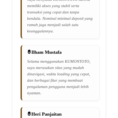
memiliki akses yang stabil serta
transaksi yang cepat dan tanpa
kendala. Nominal minimal deposit yang
ramah juga menjadi salah satu
keunggulannya.
Ilham Mustafa
Selama menggunakan KUMONTOTO,
saya merasakan situs yang mudah
dinavigasi, waktu loading yang cepat,
dan berbagai fitur yang membuat
pengalaman pengguna menjadi lebih
nyaman.
Heri Panjaitan