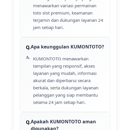
menawarkan variasi permainan
toto slot premium, keamanan
terjamin dan dukungan layanan 24
jam setiap hari.
Apa keunggulan KUMONTOTO?
KUMONTOTO menawarkan
tampilan yang responsif, akses
layanan yang mudah, informasi
akurat dan diperbarui secara
berkala, serta dukungan layanan
pelanggan yang siap membantu
selama 24 jam setiap hari.
Apakah KUMONTOTO aman
digunakan?